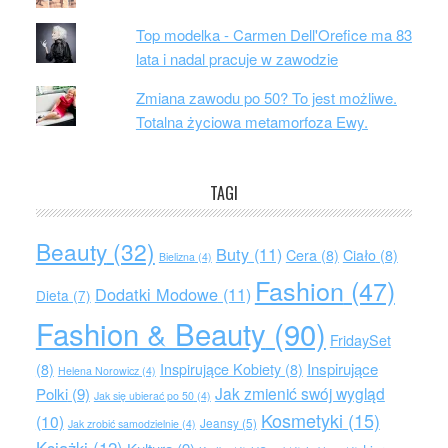
Top modelka - Carmen Dell'Orefice ma 83
lata i nadal pracuje w zawodzie
Zmiana zawodu po 50? To jest możliwe.
Totalna życiowa metamorfoza Ewy.
TAGI
Beauty
(32)
Buty
(11)
Cera
(8)
Ciało
(8)
Bielizna
(4)
Fashion
(47)
Dodatki Modowe
(11)
Dieta
(7)
Fashion & Beauty
(90)
FridaySet
Inspirujące
(8)
Inspirujące Kobiety
(8)
Helena Norowicz
(4)
Jak zmienić swój wygląd
Polki
(9)
Jak się ubierać po 50
(4)
Kosmetyki
(15)
(10)
Jeansy
(5)
Jak zrobić samodzielnie
(4)