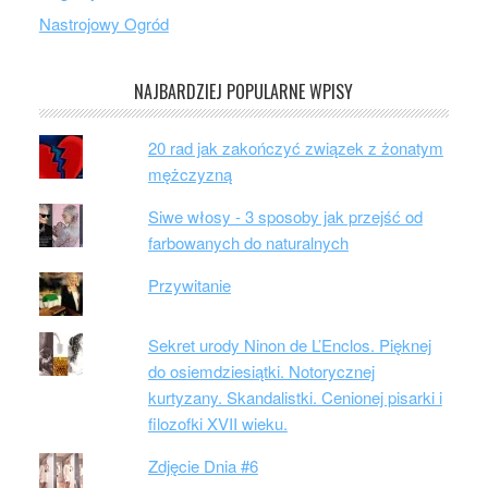
Nastrojowy Ogród
NAJBARDZIEJ POPULARNE WPISY
20 rad jak zakończyć związek z żonatym
mężczyzną
Siwe włosy - 3 sposoby jak przejść od
farbowanych do naturalnych
Przywitanie
Sekret urody Ninon de L’Enclos. Pięknej
do osiemdziesiątki. Notorycznej
kurtyzany. Skandalistki. Cenionej pisarki i
filozofki XVII wieku.
Zdjęcie Dnia #6