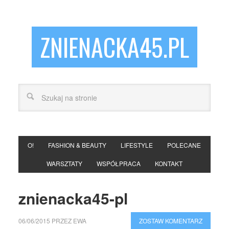
ZNIENACKA45.PL
O!
FASHION & BEAUTY
LIFESTYLE
POLECANE
WARSZTATY
WSPÓŁPRACA
KONTAKT
znienacka45-pl
06/06/2015
PRZEZ
EWA
ZOSTAW KOMENTARZ