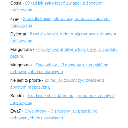
Gosia
-
20 rad jak zakończyć związek z żonatym
mężczyzną
zyga
-
8 rad dla kobiet, które mają romans z żonatym
mężczyzną
Dylemat
-
8 rad dla kobiet, które mają romans z żonatym
mężczyzną
Małgorzata
-
Pola wytrwała! Siwe włosy ujęły lat i dodały
pazura.
Małgorzata
-
Siwe włosy – 3 sposoby jak przejść od
farbowanych do naturalnych
nie jest to proste
-
20 rad jak zakończyć związek z
żonatym mężczyzną
Sandra
-
8 rad dla kobiet, które mają romans z żonatym
mężczyzną
Ewa7
-
Siwe włosy – 3 sposoby jak przejść od
farbowanych do naturalnych