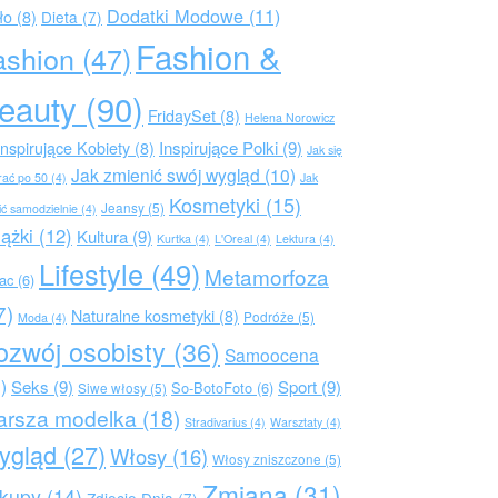
Dodatki Modowe
(11)
ło
(8)
Dieta
(7)
Fashion &
ashion
(47)
eauty
(90)
FridaySet
(8)
Helena Norowicz
Inspirujące Polki
(9)
Inspirujące Kobiety
(8)
Jak się
Jak zmienić swój wygląd
(10)
rać po 50
(4)
Jak
Kosmetyki
(15)
Jeansy
(5)
ić samodzielnie
(4)
iążki
(12)
Kultura
(9)
Kurtka
(4)
L'Oreal
(4)
Lektura
(4)
Lifestyle
(49)
Metamorfoza
rac
(6)
7)
Naturalne kosmetyki
(8)
Podróże
(5)
Moda
(4)
ozwój osobisty
(36)
Samoocena
)
Seks
(9)
Sport
(9)
So-BotoFoto
(6)
Siwe włosy
(5)
arsza modelka
(18)
Stradivarius
(4)
Warsztaty
(4)
ygląd
(27)
Włosy
(16)
Włosy zniszczone
(5)
Zmiana
(31)
kupy
(14)