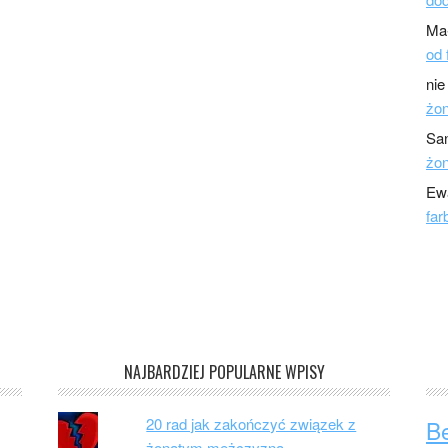
Ma
od 
nie
żo
Sa
żo
Ew
far
NAJBARDZIEJ POPULARNE WPISY
20 rad jak zakończyć związek z
B
żonatym mężczyzną