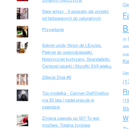
Cia
Siwe włosy - 3 sposoby jak przejść
F
od farbowanych do naturalnych
B
Przywitanie
(4)
Sekret urody Ninon de L’Enclos.
ubie
Pięknej do osiemdziesiątki.
zrob
Notorycznej kurtyzany. Skandalistki.
Ks
Cenionej pisarki i filozofki XVII wieku.
Lie
Zdjęcie Dnia #6
(1
R
Top modelka - Carmen Dell'Orefice
ma 83 lata i nadal pracuje w
(10
zawodzie
St
W
Zmiana zawodu po 50? To jest
możliwe. Totalna życiowa
Za