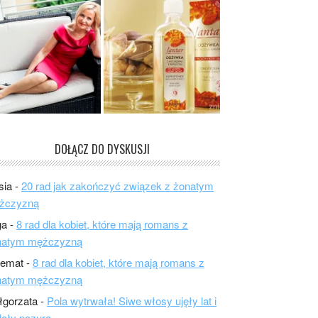
DOŁĄCZ DO DYSKUSJI
sia
-
20 rad jak zakończyć związek z żonatym
żczyzną
ga
-
8 rad dla kobiet, które mają romans z
natym mężczyzną
lemat
-
8 rad dla kobiet, które mają romans z
natym mężczyzną
łgorzata
-
Pola wytrwała! Siwe włosy ujęły lat i
ały pazura.