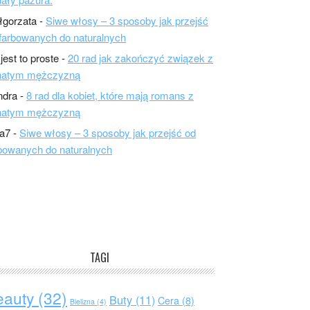
łgorzata
-
Siwe włosy – 3 sposoby jak przejść
farbowanych do naturalnych
 jest to proste
-
20 rad jak zakończyć związek z
natym mężczyzną
ndra
-
8 rad dla kobiet, które mają romans z
natym mężczyzną
a7
-
Siwe włosy – 3 sposoby jak przejść od
bowanych do naturalnych
TAGI
eauty
(32)
Buty
(11)
Cera
(8)
Bielizna
(4)