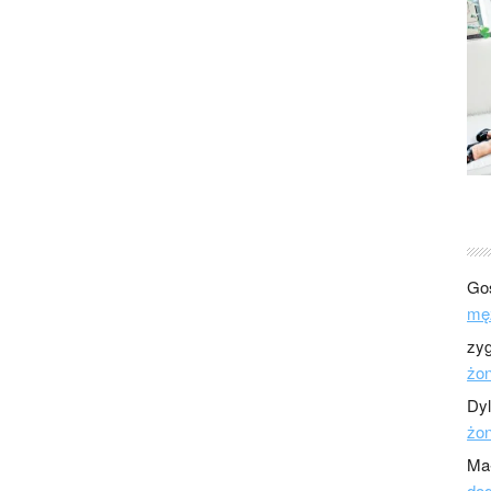
Go
mę
zy
żo
Dy
żo
Ma
dod