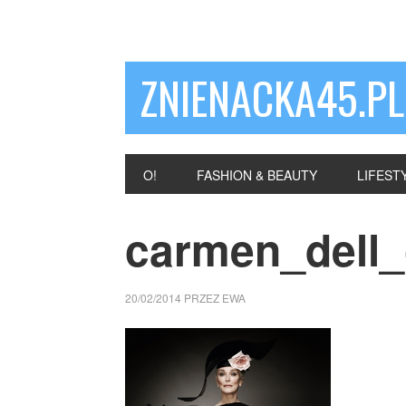
ZNIENACKA45.PL
O!
FASHION & BEAUTY
LIFEST
carmen_dell_
20/02/2014
PRZEZ
EWA