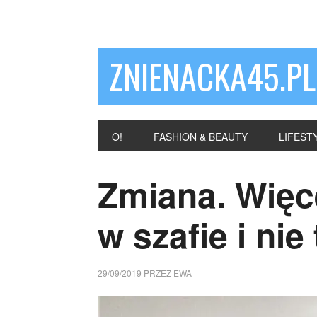
ZNIENACKA45.PL
O!
FASHION & BEAUTY
LIFEST
Zmiana. Więc
w szafie i nie
29/09/2019
PRZEZ
EWA