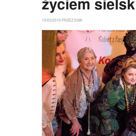
życiem siels
15/03/2019
PRZEZ
EWA