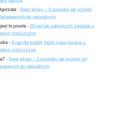
łgorzata
-
Siwe włosy – 3 sposoby jak przejść
farbowanych do naturalnych
 jest to proste
-
20 rad jak zakończyć związek z
natym mężczyzną
ndra
-
8 rad dla kobiet, które mają romans z
natym mężczyzną
a7
-
Siwe włosy – 3 sposoby jak przejść od
bowanych do naturalnych