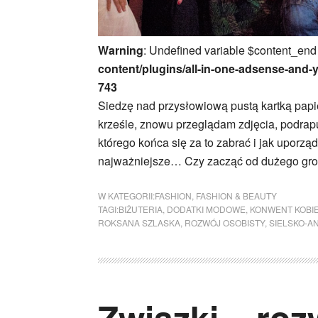
Warning
: Undefined variable $content_end
content/plugins/all-in-one-adsense-and-
743
Siedzę nad przysłowiową pustą kartką papie
krześle, znowu przeglądam zdjęcia, podrap
którego końca się za to zabrać i jak uporz
najważniejsze… Czy zacząć od dużego gro
W KATEGORII:
FASHION
,
FASHION & BEAUTY
TAGI:
BIŻUTERIA
,
DODATKI MODOWE
,
KONWENT KOBIE
ROKSANA SZLASKA
,
ROZWÓJ OSOBISTY
,
SIELSKO-A
Związki – roz