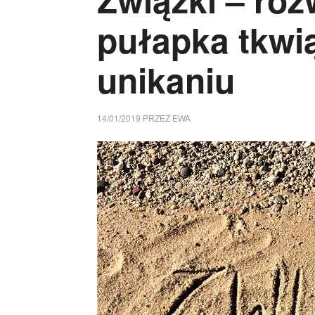
pułapka tkwi
unikaniu
14/01/2019
PRZEZ
EWA