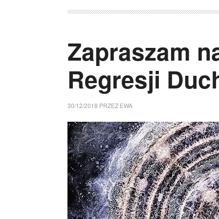
Zapraszam na
Regresji Duc
30/12/2018
PRZEZ
EWA