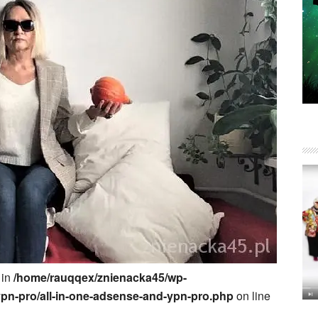
 in
/home/rauqqex/znienacka45/wp-
ypn-pro/all-in-one-adsense-and-ypn-pro.php
on line