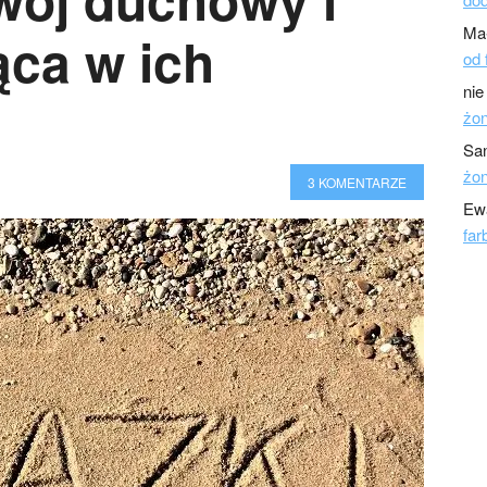
Ma
ąca w ich
od 
nie
żo
Sa
żo
3 KOMENTARZE
Ew
far