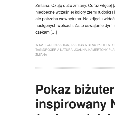
Zmiana. Czuję duże zmiany. Coraz więcej ja
nieobecne wcześniej kolory ziemi rudości i 
ale potrzeba wewnętrzna. Na zdjęciu wida
następnych wpisach. Za to oswajanie dyni t
czekam […]
W KATEGORII:
FASHION
,
FASHION & BEAUTY
,
LIFESTY
TAGI:
DROGERIA NATURA
,
JOANNA
,
KAMERTONY PLA
ZMIANA
Pokaz biżuter
inspirowany N