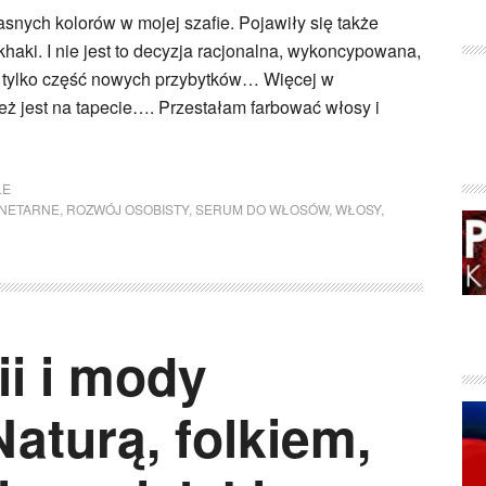
snych kolorów w mojej szafie. Pojawiły się także
khaki. I nie jest to decyzja racjonalna, wykoncypowana,
ć tylko część nowych przybytków… Więcej w
eż jest na tapecie…. Przestałam farbować włosy i
LE
NETARNE
,
ROZWÓJ OSOBISTY
,
SERUM DO WŁOSÓW
,
WŁOSY
,
ii i mody
aturą, folkiem,