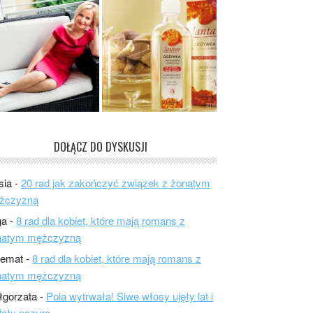
DOŁĄCZ DO DYSKUSJI
sia
-
20 rad jak zakończyć związek z żonatym
żczyzną
ga
-
8 rad dla kobiet, które mają romans z
natym mężczyzną
lemat
-
8 rad dla kobiet, które mają romans z
natym mężczyzną
łgorzata
-
Pola wytrwała! Siwe włosy ujęły lat i
ały pazura.