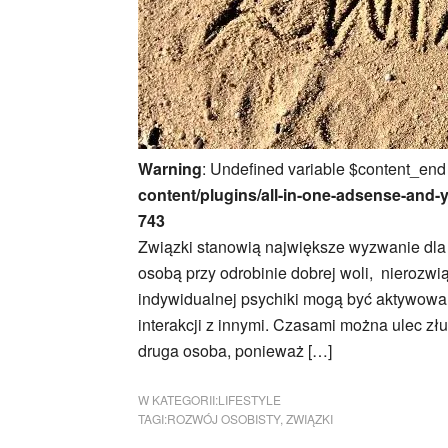
Warning
: Undefined variable $content_end
content/plugins/all-in-one-adsense-and-
743
Związki stanowią największe wyzwanie dla 
osobą przy odrobinie dobrej woli, nierozwi
indywidualnej psychiki mogą być aktywowan
interakcji z innymi. Czasami można ulec zł
druga osoba, ponieważ […]
W KATEGORII:
LIFESTYLE
TAGI:
ROZWÓJ OSOBISTY
,
ZWIĄZKI