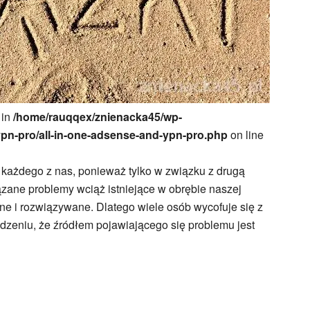
 in
/home/rauqqex/znienacka45/wp-
ypn-pro/all-in-one-adsense-and-ypn-pro.php
on line
każdego z nas, ponieważ tylko w związku z drugą
ązane problemy wciąż istniejące w obrębie naszej
e i rozwiązywane. Dlatego wiele osób wycofuje się z
udzeniu, że źródłem pojawiającego się problemu jest