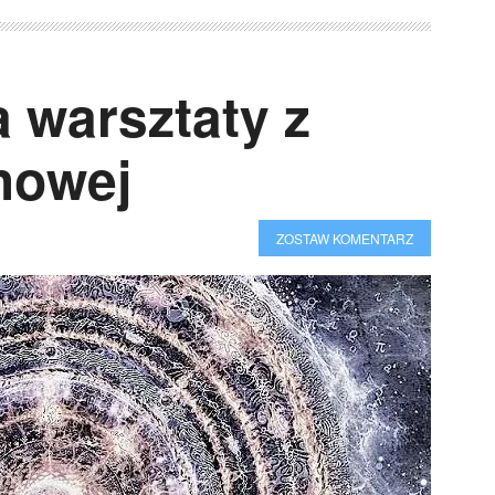
 warsztaty z
howej
ZOSTAW KOMENTARZ