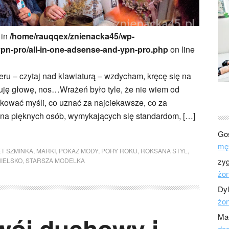
 in
/home/rauqqex/znienacka45/wp-
ypn-pro/all-in-one-adsense-and-ypn-pro.php
on line
ru – czytaj nad klawiaturą – wzdycham, kręcę się na
uję głowę, nos…Wrażeń było tyle, że nie wiem od
ądkować myśli, co uznać za najciekawsze, co za
na pięknych osób, wymykających się standardom, […]
Go
mę
T SZMINKA
,
MARKI
,
POKAZ MODY
,
PORY ROKU
,
ROKSANA STYL
,
NIELSKO
,
STARSZA MODELKA
zy
żo
Dy
żo
wój duchowy i
Ma
dod