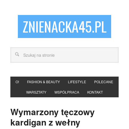
ZNIENACKA45.PL
O!
FASHION & BEAUTY
LIFESTYLE
POLECANE
WARSZTATY
WSPÓŁPRACA
KONTAKT
Wymarzony tęczowy
kardigan z wełny