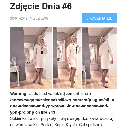
Zdjęcie Dnia #6
30/01/2019
PRZEZ
EWA
3 KOMENTARZE
Warning
: Undefined variable $content_end in
/home/rauqqex/znienacka45/wp-content/plugins/all-in-
one-adsense-and-ypn-pro/all-in-one-adsense-and-
ypn-pro.php
on line
743
Sukienka i wisior przykuły moją uwagę. Spotkana wczoraj
na warszawskiej Saskiej Kępie Krysia. Cel spotkania