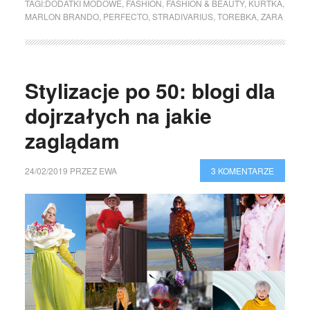
TAGI:
DODATKI MODOWE
,
FASHION
,
FASHION & BEAUTY
,
KURTKA
,
MARLON BRANDO
,
PERFECTO
,
STRADIVARIUS
,
TOREBKA
,
ZARA
Stylizacje po 50: blogi dla
dojrzałych na jakie
zaglądam
24/02/2019
PRZEZ
EWA
3 KOMENTARZE