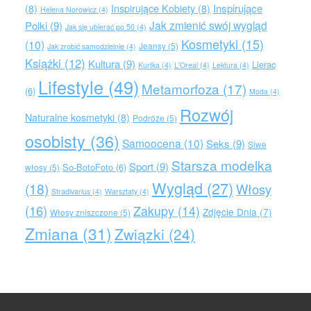
Inspirujące
(8)
Inspirujące Kobiety
(8)
Helena Norowicz
(4)
Jak zmienić swój wygląd
Polki
(9)
Jak się ubierać po 50
(4)
Kosmetyki
(15)
(10)
Jeansy
(5)
Jak zrobić samodzielnie
(4)
Książki
(12)
Kultura
(9)
Lierac
Kurtka
(4)
L'Oreal
(4)
Lektura
(4)
Lifestyle
(49)
Metamorfoza
(17)
(6)
Moda
(4)
Rozwój
Naturalne kosmetyki
(8)
Podróże
(5)
osobisty
(36)
Samoocena
(10)
Seks
(9)
Siwe
Starsza modelka
Sport
(9)
So-BotoFoto
(6)
włosy
(5)
Wygląd
(27)
(18)
Włosy
Stradivarius
(4)
Warsztaty
(4)
(16)
Zakupy
(14)
Zdjęcie Dnia
(7)
Włosy zniszczone
(5)
Zmiana
(31)
Związki
(24)