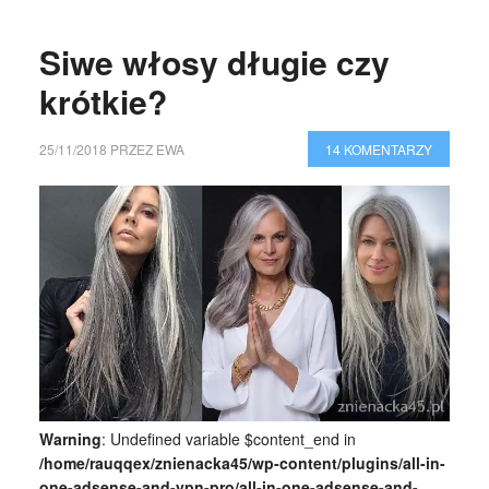
Siwe włosy długie czy
krótkie?
25/11/2018
PRZEZ
EWA
14 KOMENTARZY
Warning
: Undefined variable $content_end in
/home/rauqqex/znienacka45/wp-content/plugins/all-in-
one-adsense-and-ypn-pro/all-in-one-adsense-and-