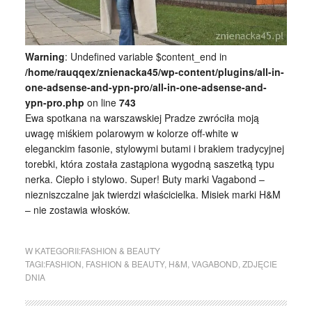
Warning
: Undefined variable $content_end in
/home/rauqqex/znienacka45/wp-content/plugins/all-in-
one-adsense-and-ypn-pro/all-in-one-adsense-and-
ypn-pro.php
on line
743
Ewa spotkana na warszawskiej Pradze zwróciła moją
uwagę miśkiem polarowym w kolorze off-white w
eleganckim fasonie, stylowymi butami i brakiem tradycyjnej
torebki, która została zastąpiona wygodną saszetką typu
nerka. Ciepło i stylowo. Super! Buty marki Vagabond –
niezniszczalne jak twierdzi właścicielka. Misiek marki H&M
– nie zostawia włosków.
W KATEGORII:
FASHION & BEAUTY
TAGI:
FASHION
,
FASHION & BEAUTY
,
H&M
,
VAGABOND
,
ZDJĘCIE
DNIA