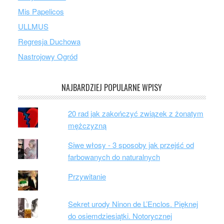
Mis Papelicos
ULLMUS
Regresja Duchowa
Nastrojowy Ogród
NAJBARDZIEJ POPULARNE WPISY
20 rad jak zakończyć związek z żonatym
mężczyzną
Siwe włosy - 3 sposoby jak przejść od
farbowanych do naturalnych
Przywitanie
Sekret urody Ninon de L’Enclos. Pięknej
do osiemdziesiątki. Notorycznej