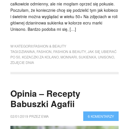
całkowicie odmienny, ale nie mogłam oprzeć się pokusie.
Poczułam, że koniecznie chcę się podzielić tym jak kobieco
i świetnie można wyglądać w wieku 50+ Na zdjęciach w roli
głównej dzianinowa sukienka w kolorze ecru marki
Unisono. Bardzo podoba mi się, […]
W KATEGORII:
FASHION & BEAUTY
TAGI:
DZIANINA
,
FASHION
,
FASHION & BEAUTY
,
JAK SIĘ UBIERAĆ
PO 50
,
KOZACZKI ZA KOLANO
,
MONNARI
,
SUKIENKA
,
UNISONO
,
ZDJĘCIE DNIA
Opinia – Recepty
Babuszki Agafii
02/01/2019
PRZEZ
EWA
6 KOMENTARZY