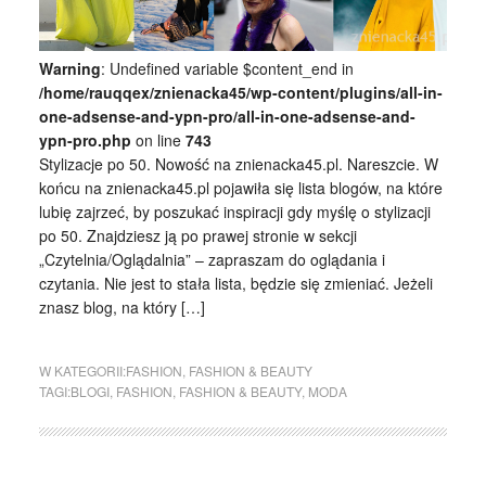
Warning
: Undefined variable $content_end in
/home/rauqqex/znienacka45/wp-content/plugins/all-in-
one-adsense-and-ypn-pro/all-in-one-adsense-and-
ypn-pro.php
on line
743
Stylizacje po 50. Nowość na znienacka45.pl. Nareszcie. W
końcu na znienacka45.pl pojawiła się lista blogów, na które
lubię zajrzeć, by poszukać inspiracji gdy myślę o stylizacji
po 50. Znajdziesz ją po prawej stronie w sekcji
„Czytelnia/Oglądalnia” – zapraszam do oglądania i
czytania. Nie jest to stała lista, będzie się zmieniać. Jeżeli
znasz blog, na który […]
W KATEGORII:
FASHION
,
FASHION & BEAUTY
TAGI:
BLOGI
,
FASHION
,
FASHION & BEAUTY
,
MODA