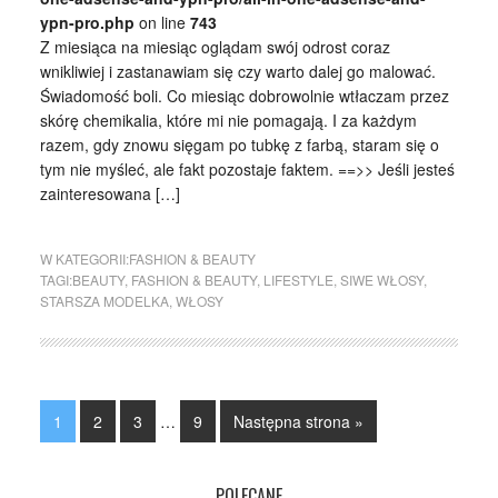
ypn-pro.php
on line
743
Z miesiąca na miesiąc oglądam swój odrost coraz
wnikliwiej i zastanawiam się czy warto dalej go malować.
Świadomość boli. Co miesiąc dobrowolnie wtłaczam przez
skórę chemikalia, które mi nie pomagają. I za każdym
razem, gdy znowu sięgam po tubkę z farbą, staram się o
tym nie myśleć, ale fakt pozostaje faktem. ==>> Jeśli jesteś
zainteresowana […]
W KATEGORII:
FASHION & BEAUTY
TAGI:
BEAUTY
,
FASHION & BEAUTY
,
LIFESTYLE
,
SIWE WŁOSY
,
STARSZA MODELKA
,
WŁOSY
1
2
3
…
9
Następna strona »
POLECANE