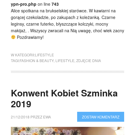
ypn-pro.php
on line
743
Alice spotkana na brukselskiej starówce. W kawiarni na
gorącej czekoladzie, po zakupach z koleżanką. Czarne
leginsy, czarne futerko, błyszczące kolczyki, mocny
makijaż, . Wszyscy zwracali na Nią uwagę, choć wiek zacny
Pozdrawiamy!
W KATEGORII:
LIFESTYLE
TAGI:
FASHION & BEAUTY
,
LIFESTYLE
,
ZDJĘCIE DNIA
Konwent Kobiet Szminka
2019
21/12/2018
PRZEZ
EWA
ZOSTAW KOMENTARZ