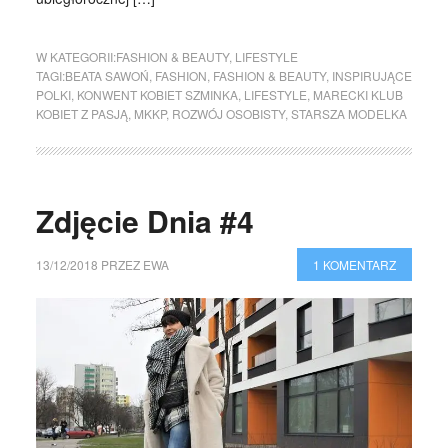
W KATEGORII:
FASHION & BEAUTY
,
LIFESTYLE
TAGI:
BEATA SAWOŃ
,
FASHION
,
FASHION & BEAUTY
,
INSPIRUJĄCE
POLKI
,
KONWENT KOBIET SZMINKA
,
LIFESTYLE
,
MARECKI KLUB
KOBIET Z PASJĄ
,
MKKP
,
ROZWÓJ OSOBISTY
,
STARSZA MODELKA
Zdjęcie Dnia #4
13/12/2018
PRZEZ
EWA
1 KOMENTARZ