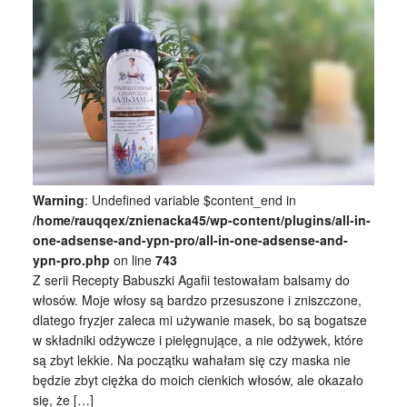
Warning
: Undefined variable $content_end in
/home/rauqqex/znienacka45/wp-content/plugins/all-in-
one-adsense-and-ypn-pro/all-in-one-adsense-and-
ypn-pro.php
on line
743
Z serii Recepty Babuszki Agafii testowałam balsamy do
włosów. Moje włosy są bardzo przesuszone i zniszczone,
dlatego fryzjer zaleca mi używanie masek, bo są bogatsze
w składniki odżywcze i pielęgnujące, a nie odżywek, które
są zbyt lekkie. Na początku wahałam się czy maska nie
będzie zbyt ciężka do moich cienkich włosów, ale okazało
się, że […]