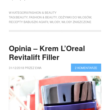
W KATEGORII:
FASHION & BEAUTY
TAGI:
BEAUTY
,
FASHION & BEAUTY
,
ODŻYWKI DO WŁOSÓW
,
RECEPTY BABUSZKI AGAFII
,
WŁOSY
,
WŁOSY ZNISZCZONE
Opinia – Krem L’Oreal
Revitalift Filler
31/12/2018
PRZEZ
EWA
2 KOMENTARZE