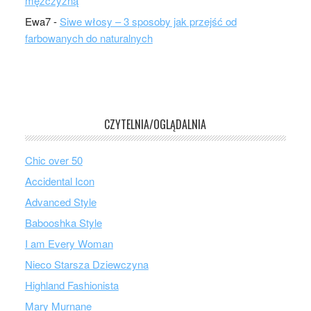
mężczyzną
Ewa7
-
Siwe włosy – 3 sposoby jak przejść od
farbowanych do naturalnych
CZYTELNIA/OGLĄDALNIA
Chic over 50
Accidental Icon
Advanced Style
Babooshka Style
I am Every Woman
Nieco Starsza Dziewczyna
Highland Fashionista
Mary Murnane