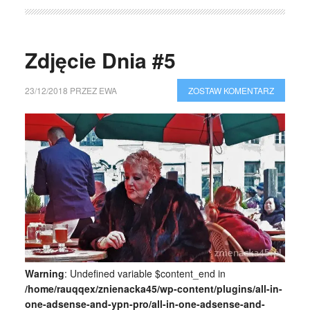
Zdjęcie Dnia #5
23/12/2018
PRZEZ
EWA
ZOSTAW KOMENTARZ
Warning
: Undefined variable $content_end in
/home/rauqqex/znienacka45/wp-content/plugins/all-in-
one-adsense-and-ypn-pro/all-in-one-adsense-and-