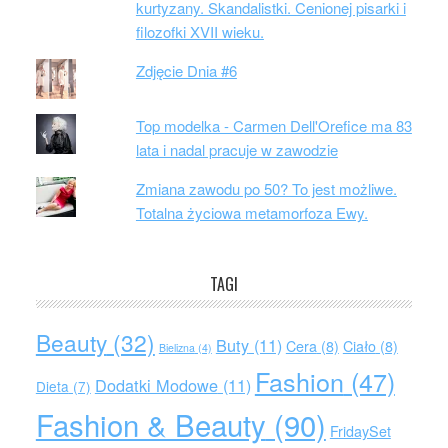
kurtyzany. Skandalistki. Cenionej pisarki i
filozofki XVII wieku.
Zdjęcie Dnia #6
Top modelka - Carmen Dell'Orefice ma 83
lata i nadal pracuje w zawodzie
Zmiana zawodu po 50? To jest możliwe.
Totalna życiowa metamorfoza Ewy.
TAGI
Beauty
(32)
Buty
(11)
Cera
(8)
Ciało
(8)
Bielizna
(4)
Fashion
(47)
Dodatki Modowe
(11)
Dieta
(7)
Fashion & Beauty
(90)
FridaySet