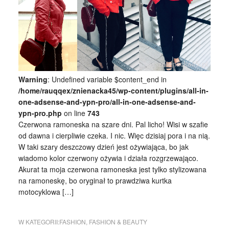
Warning
: Undefined variable $content_end in
/home/rauqqex/znienacka45/wp-content/plugins/all-in-
one-adsense-and-ypn-pro/all-in-one-adsense-and-
ypn-pro.php
on line
743
Czerwona ramoneska na szare dni. Pal licho! Wisi w szafie
od dawna i cierpliwie czeka. I nic. Więc dzisiaj pora i na nią.
W taki szary deszczowy dzień jest ożywiająca, bo jak
wiadomo kolor czerwony ożywia i działa rozgrzewająco.
Akurat ta moja czerwona ramoneska jest tylko stylizowana
na ramoneskę, bo oryginał to prawdziwa kurtka
motocyklowa […]
W KATEGORII:
FASHION
,
FASHION & BEAUTY