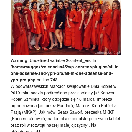
Warning
: Undefined variable $content_end in
/home/rauqqex/znienacka45/wp-content/plugins/all-in-
one-adsense-and-ypn-pro/all-in-one-adsense-and-
ypn-pro.php
on line
743
W podwarszawskich Markach świętowanie Dnia Kobiet w
2019 roku będzie podkreślone przez kolejny już Konwent
Kobiet Szminka, który odbędzie się 10 marca. Impreza
organizowana jest przez Fundację Marecki Klub Kobiet z
Pasją (MKKP). Jak mówi Beata Sawoń, prezeska MKKP
„Koncentrujemy się na tematyce osobistego rozwoju kobiet
oraz roli w rozwoju naszej małej ojczyzny”. Na
ubiegłorocznej […]