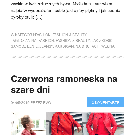
zwykle w tych sztucznych bywa. Myślałam, marzyłam,
najpierw wyobrażałam sobie jaki byłby piękny i jak cudnie
byłoby otulić […]
W KATEGORII:
FASHION
,
FASHION & BEAUTY
TAGI:
DZIANINA
,
FASHION
,
FASHION & BEAUTY
,
JAK ZROBIĆ
SAMODZIELNIE
,
JEANSY
,
KARDIGAN
,
NA DRUTACH
,
WEŁNA
Czerwona ramoneska na
szare dni
04/05/2019
PRZEZ
EWA
3 KOMENTARZE