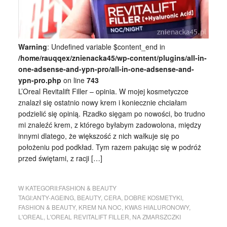
Warning
: Undefined variable $content_end in
/home/rauqqex/znienacka45/wp-content/plugins/all-in-
one-adsense-and-ypn-pro/all-in-one-adsense-and-
ypn-pro.php
on line
743
L’Oreal Revitalift Filler – opinia. W mojej kosmetyczce
znalazł się ostatnio nowy krem i koniecznie chciałam
podzielić się opinią. Rzadko sięgam po nowości, bo trudno
mi znaleźć krem, z którego byłabym zadowolona, między
innymi dlatego, że większość z nich wałkuje się po
położeniu pod podkład. Tym razem pakując się w podróż
przed świętami, z racji […]
W KATEGORII:
FASHION & BEAUTY
TAGI:
ANTY-AGEING
,
BEAUTY
,
CERA
,
DOBRE KOSMETYKI
,
FASHION & BEAUTY
,
KREM NA NOC
,
KWAS HIALURONOWY
,
L'OREAL
,
L'OREAL REVITALIFT FILLER
,
NA ZMARSZCZKI