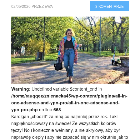
02/05/2020
PRZEZ
EWA
3 KOMENTARZE
Warning
: Undefined variable $content_end in
/home/rauqqex/znienacka45/wp-content/plugins/all-in-
one-adsense-and-ypn-pro/all-in-one-adsense-and-
ypn-pro.php
on line
668
Kardigan „chodził” za mną co najmniej przez rok. Taki
najpięknościowszy na świecie! Ze wszystkich kolorów
tęczy! No i koniecznie wełniany, a nie akrylowy, aby był
naprawdę ciepły i aby nie zapacać się w nim okrutnie jak to