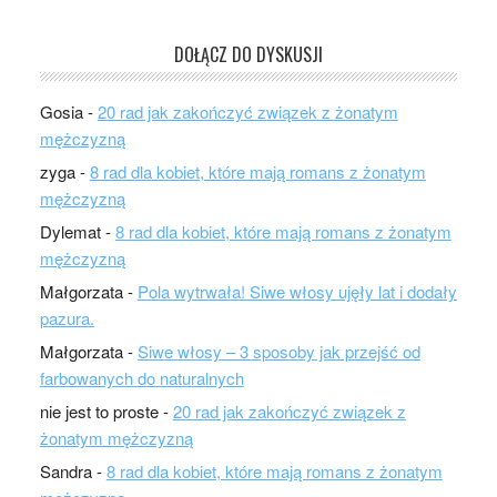
DOŁĄCZ DO DYSKUSJI
Gosia
-
20 rad jak zakończyć związek z żonatym
mężczyzną
zyga
-
8 rad dla kobiet, które mają romans z żonatym
mężczyzną
Dylemat
-
8 rad dla kobiet, które mają romans z żonatym
mężczyzną
Małgorzata
-
Pola wytrwała! Siwe włosy ujęły lat i dodały
pazura.
Małgorzata
-
Siwe włosy – 3 sposoby jak przejść od
farbowanych do naturalnych
nie jest to proste
-
20 rad jak zakończyć związek z
żonatym mężczyzną
Sandra
-
8 rad dla kobiet, które mają romans z żonatym