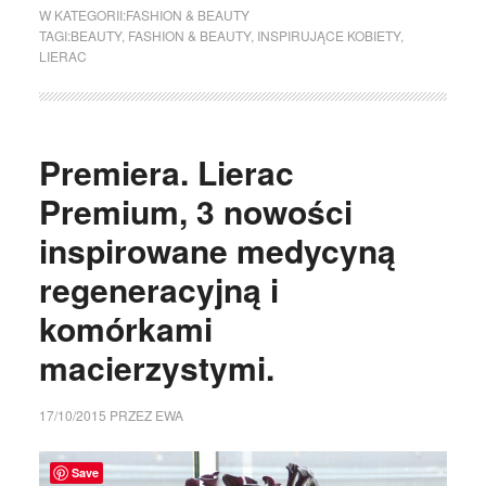
W KATEGORII:
FASHION & BEAUTY
TAGI:
BEAUTY
,
FASHION & BEAUTY
,
INSPIRUJĄCE KOBIETY
,
LIERAC
Premiera. Lierac
Premium, 3 nowości
inspirowane medycyną
regeneracyjną i
komórkami
macierzystymi.
17/10/2015
PRZEZ
EWA
Save