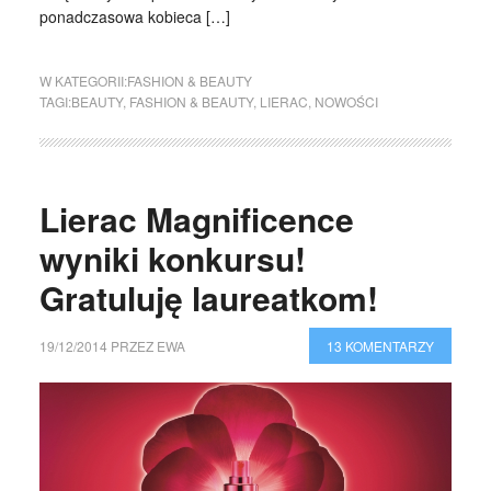
ponadczasowa kobieca […]
W KATEGORII:
FASHION & BEAUTY
TAGI:
BEAUTY
,
FASHION & BEAUTY
,
LIERAC
,
NOWOŚCI
Lierac Magnificence
wyniki konkursu!
Gratuluję laureatkom!
19/12/2014
PRZEZ
EWA
13 KOMENTARZY