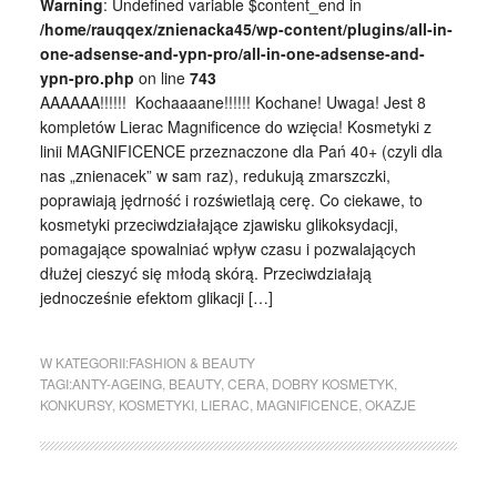
Warning
: Undefined variable $content_end in
/home/rauqqex/znienacka45/wp-content/plugins/all-in-
one-adsense-and-ypn-pro/all-in-one-adsense-and-
ypn-pro.php
on line
743
AAAAAA!!!!!! Kochaaaane!!!!!! Kochane! Uwaga! Jest 8
kompletów Lierac Magnificence do wzięcia! Kosmetyki z
linii MAGNIFICENCE przeznaczone dla Pań 40+ (czyli dla
nas „znienacek” w sam raz), redukują zmarszczki,
poprawiają jędrność i rozświetlają cerę. Co ciekawe, to
kosmetyki przeciwdziałające zjawisku glikoksydacji,
pomagające spowalniać wpływ czasu i pozwalających
dłużej cieszyć się młodą skórą. Przeciwdziałają
jednocześnie efektom glikacji […]
W KATEGORII:
FASHION & BEAUTY
TAGI:
ANTY-AGEING
,
BEAUTY
,
CERA
,
DOBRY KOSMETYK
,
KONKURSY
,
KOSMETYKI
,
LIERAC
,
MAGNIFICENCE
,
OKAZJE