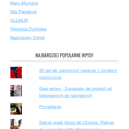
Mary Murnane
Mis Papelicos
ULLMUS
Regresja Duchowa
Nastrojowy Ogród
NAJBARDZIEJ POPULARNE WPISY
20 rad jak zakończyć związek z żonatym
mężczyzną
Siwe włosy - 3 sposoby jak przejść od
farbowanych do naturalnych
Przywitanie
Sekret urody Ninon de L’Enclos. Pięknej