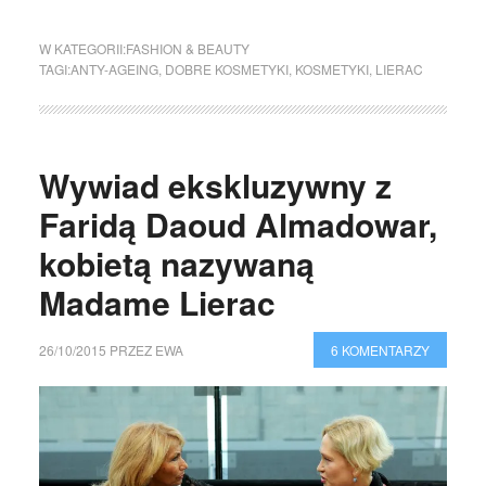
W KATEGORII:
FASHION & BEAUTY
TAGI:
ANTY-AGEING
,
DOBRE KOSMETYKI
,
KOSMETYKI
,
LIERAC
Wywiad ekskluzywny z
Faridą Daoud Almadowar,
kobietą nazywaną
Madame Lierac
26/10/2015
PRZEZ
EWA
6 KOMENTARZY