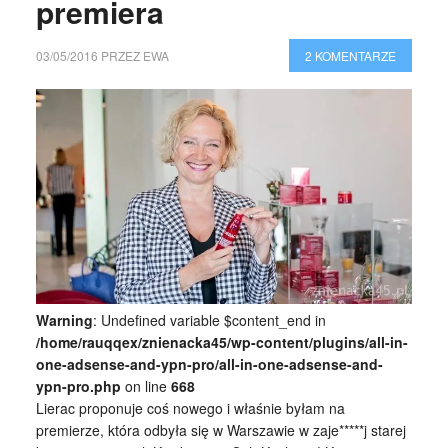
premiera
03/05/2016
PRZEZ
EWA
2 KOMENTARZE
Warning
: Undefined variable $content_end in
/home/rauqqex/znienacka45/wp-content/plugins/all-in-
one-adsense-and-ypn-pro/all-in-one-adsense-and-
ypn-pro.php
on line
668
Lierac proponuje coś nowego i właśnie byłam na
premierze, która odbyła się w Warszawie w zaje*****j starej