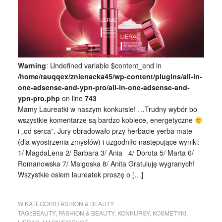
Warning
: Undefined variable $content_end in
/home/rauqqex/znienacka45/wp-content/plugins/all-in-
one-adsense-and-ypn-pro/all-in-one-adsense-and-
ypn-pro.php
on line
743
Mamy Laureatki w naszym konkursie! …Trudny wybór bo
wszystkie komentarze są bardzo kobiece, energetyczne
i „od serca”. Jury obradowało przy herbacie yerba mate
(dla wyostrzenia zmysłów) i uzgodniło następujące wyniki:
1/ MagdaLena 2/ Barbara 3/ Ania 4/ Dorota 5/ Marta 6/
Romanowska 7/ Malgoska 8/ Anita Gratuluję wygranych!
Wszystkie osiem laureatek proszę o […]
W KATEGORII:
FASHION & BEAUTY
TAGI:
BEAUTY
,
FASHION & BEAUTY
,
KONKURSY
,
KOSMETYKI
,