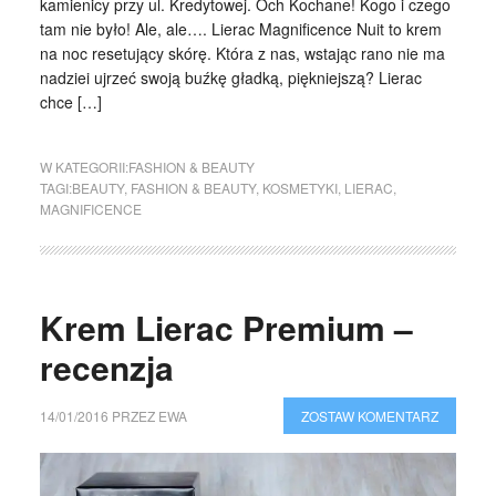
kamienicy przy ul. Kredytowej. Och Kochane! Kogo i czego
tam nie było! Ale, ale…. Lierac Magnificence Nuit to krem
na noc resetujący skórę. Która z nas, wstając rano nie ma
nadziei ujrzeć swoją buźkę gładką, piękniejszą? Lierac
chce […]
W KATEGORII:
FASHION & BEAUTY
TAGI:
BEAUTY
,
FASHION & BEAUTY
,
KOSMETYKI
,
LIERAC
,
MAGNIFICENCE
Krem Lierac Premium –
recenzja
14/01/2016
PRZEZ
EWA
ZOSTAW KOMENTARZ