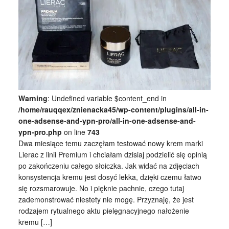
Warning
: Undefined variable $content_end in
/home/rauqqex/znienacka45/wp-content/plugins/all-in-
one-adsense-and-ypn-pro/all-in-one-adsense-and-
ypn-pro.php
on line
743
Dwa miesiące temu zaczęłam testować nowy krem marki
Lierac z linii Premium i chciałam dzisiaj podzielić się opinią
po zakończeniu całego słoiczka. Jak widać na zdjęciach
konsystencja kremu jest dosyć lekka, dzięki czemu łatwo
się rozsmarowuje. No i pięknie pachnie, czego tutaj
zademonstrować niestety nie mogę. Przyznaję, że jest
rodzajem rytualnego aktu pielęgnacyjnego nałożenie
kremu […]