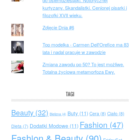
do osiemdziesiątki. Notorycznej
kurtyzany. Skandalistki. Cenionej pisarki i
filozofki XVII wieku.
Zdjęcie Dnia #6
Top modelka - Carmen Dell'Orefice ma 83
lata i nadal pracuje w zawodzie
Zmiana zawodu po 50? To jest możliwe.
Totalna życiowa metamorfoza Ewy.
TAGI
Beauty
(32)
Buty
(11)
Cera
(8)
Ciało
(8)
Bielizna
(4)
Fashion
(47)
Dodatki Modowe
(11)
Dieta
(7)
Fashion & Beauty
(90)
FridaySet