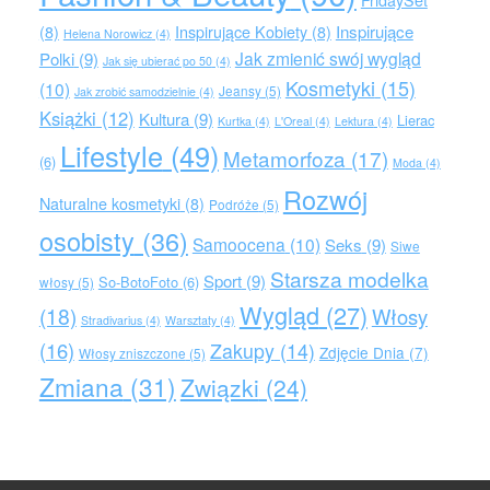
Inspirujące
(8)
Inspirujące Kobiety
(8)
Helena Norowicz
(4)
Jak zmienić swój wygląd
Polki
(9)
Jak się ubierać po 50
(4)
Kosmetyki
(15)
(10)
Jeansy
(5)
Jak zrobić samodzielnie
(4)
Książki
(12)
Kultura
(9)
Lierac
Kurtka
(4)
L'Oreal
(4)
Lektura
(4)
Lifestyle
(49)
Metamorfoza
(17)
(6)
Moda
(4)
Rozwój
Naturalne kosmetyki
(8)
Podróże
(5)
osobisty
(36)
Samoocena
(10)
Seks
(9)
Siwe
Starsza modelka
Sport
(9)
So-BotoFoto
(6)
włosy
(5)
Wygląd
(27)
(18)
Włosy
Stradivarius
(4)
Warsztaty
(4)
(16)
Zakupy
(14)
Zdjęcie Dnia
(7)
Włosy zniszczone
(5)
Zmiana
(31)
Związki
(24)