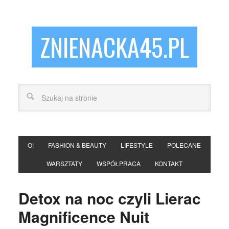
ZNIENACKA45.PL
O!
FASHION & BEAUTY
LIFESTYLE
POLECANE
WARSZTATY
WSPÓŁPRACA
KONTAKT
Detox na noc czyli Lierac
Magnificence Nuit