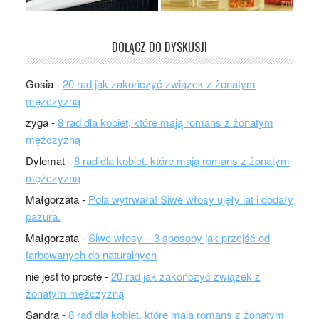
DOŁĄCZ DO DYSKUSJI
Gosia
-
20 rad jak zakończyć związek z żonatym
mężczyzną
zyga
-
8 rad dla kobiet, które mają romans z żonatym
mężczyzną
Dylemat
-
8 rad dla kobiet, które mają romans z żonatym
mężczyzną
Małgorzata
-
Pola wytrwała! Siwe włosy ujęły lat i dodały
pazura.
Małgorzata
-
Siwe włosy – 3 sposoby jak przejść od
farbowanych do naturalnych
nie jest to proste
-
20 rad jak zakończyć związek z
żonatym mężczyzną
Sandra
-
8 rad dla kobiet, które mają romans z żonatym