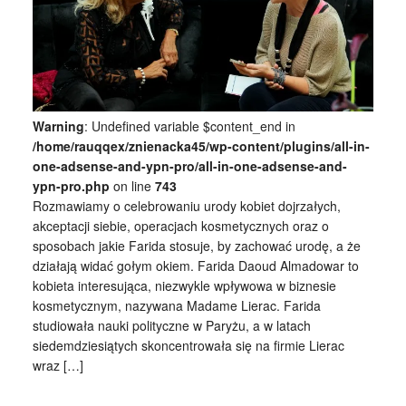
Warning
: Undefined variable $content_end in
/home/rauqqex/znienacka45/wp-content/plugins/all-in-
one-adsense-and-ypn-pro/all-in-one-adsense-and-
ypn-pro.php
on line
743
Rozmawiamy o celebrowaniu urody kobiet dojrzałych,
akceptacji siebie, operacjach kosmetycznych oraz o
sposobach jakie Farida stosuje, by zachować urodę, a że
działają widać gołym okiem. Farida Daoud Almadowar to
kobieta interesująca, niezwykle wpływowa w biznesie
kosmetycznym, nazywana Madame Lierac. Farida
studiowała nauki polityczne w Paryżu, a w latach
siedemdziesiątych skoncentrowała się na firmie Lierac
wraz […]