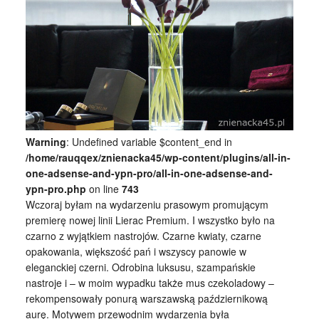
Warning
: Undefined variable $content_end in
/home/rauqqex/znienacka45/wp-content/plugins/all-in-
one-adsense-and-ypn-pro/all-in-one-adsense-and-
ypn-pro.php
on line
743
Wczoraj byłam na wydarzeniu prasowym promującym
premierę nowej linii Lierac Premium. I wszystko było na
czarno z wyjątkiem nastrojów. Czarne kwiaty, czarne
opakowania, większość pań i wszyscy panowie w
eleganckiej czerni. Odrobina luksusu, szampańskie
nastroje i – w moim wypadku także mus czekoladowy –
rekompensowały ponurą warszawską październikową
aurę. Motywem przewodnim wydarzenia była