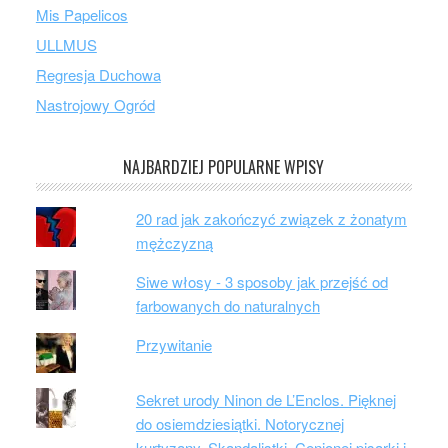
Mis Papelicos
ULLMUS
Regresja Duchowa
Nastrojowy Ogród
NAJBARDZIEJ POPULARNE WPISY
20 rad jak zakończyć związek z żonatym
mężczyzną
Siwe włosy - 3 sposoby jak przejść od
farbowanych do naturalnych
Przywitanie
Sekret urody Ninon de L’Enclos. Pięknej
do osiemdziesiątki. Notorycznej
kurtyzany. Skandalistki. Cenionej pisarki i