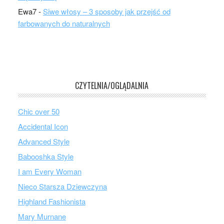
Ewa7
-
Siwe włosy – 3 sposoby jak przejść od
farbowanych do naturalnych
CZYTELNIA/OGLĄDALNIA
Chic over 50
Accidental Icon
Advanced Style
Babooshka Style
I am Every Woman
Nieco Starsza Dziewczyna
Highland Fashionista
Mary Murnane