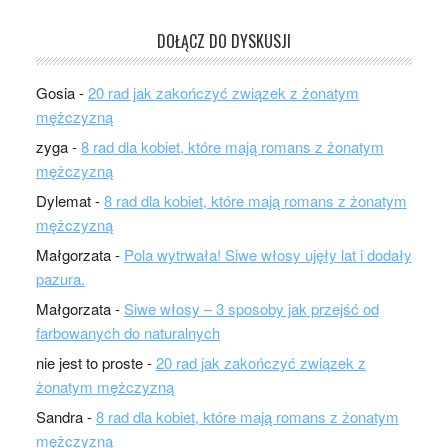
DOŁĄCZ DO DYSKUSJI
Gosia
-
20 rad jak zakończyć związek z żonatym
mężczyzną
zyga
-
8 rad dla kobiet, które mają romans z żonatym
mężczyzną
Dylemat
-
8 rad dla kobiet, które mają romans z żonatym
mężczyzną
Małgorzata
-
Pola wytrwała! Siwe włosy ujęły lat i dodały
pazura.
Małgorzata
-
Siwe włosy – 3 sposoby jak przejść od
farbowanych do naturalnych
nie jest to proste
-
20 rad jak zakończyć związek z
żonatym mężczyzną
Sandra
-
8 rad dla kobiet, które mają romans z żonatym
mężczyzną