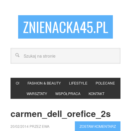
ZNIENACKA45.PL
O!
FASHION & BEAUTY
LIFESTYLE
POLECANE
WARSZTATY
WSPÓŁPRACA
KONTAKT
carmen_dell_orefice_2s
20/02/2014
PRZEZ
EWA
ZOSTAW KOMENTARZ