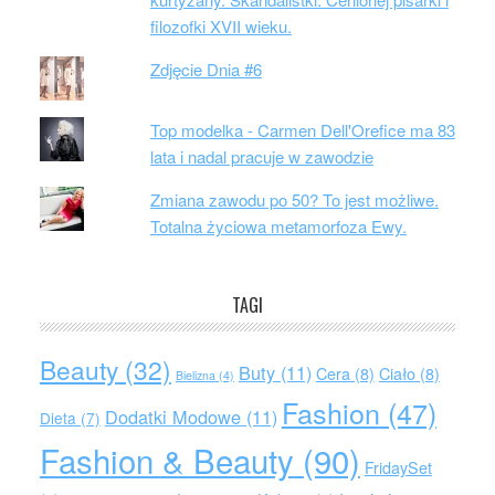
filozofki XVII wieku.
Zdjęcie Dnia #6
Top modelka - Carmen Dell'Orefice ma 83
lata i nadal pracuje w zawodzie
Zmiana zawodu po 50? To jest możliwe.
Totalna życiowa metamorfoza Ewy.
TAGI
Beauty
(32)
Buty
(11)
Cera
(8)
Ciało
(8)
Bielizna
(4)
Fashion
(47)
Dodatki Modowe
(11)
Dieta
(7)
Fashion & Beauty
(90)
FridaySet