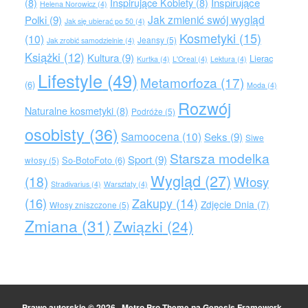
Inspirujące
(8)
Inspirujące Kobiety
(8)
Helena Norowicz
(4)
Jak zmienić swój wygląd
Polki
(9)
Jak się ubierać po 50
(4)
Kosmetyki
(15)
(10)
Jeansy
(5)
Jak zrobić samodzielnie
(4)
Książki
(12)
Kultura
(9)
Lierac
Kurtka
(4)
L'Oreal
(4)
Lektura
(4)
Lifestyle
(49)
Metamorfoza
(17)
(6)
Moda
(4)
Rozwój
Naturalne kosmetyki
(8)
Podróże
(5)
osobisty
(36)
Samoocena
(10)
Seks
(9)
Siwe
Starsza modelka
Sport
(9)
So-BotoFoto
(6)
włosy
(5)
Wygląd
(27)
(18)
Włosy
Stradivarius
(4)
Warsztaty
(4)
(16)
Zakupy
(14)
Zdjęcie Dnia
(7)
Włosy zniszczone
(5)
Zmiana
(31)
Związki
(24)
Prawo autorskie © 2026 ·
Metro Pro Theme
na
Genesis Framework
·