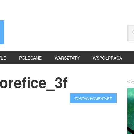
YLE
POLECANE
WARSZTATY
WSPÓŁPRACA
orefice_3f
ZOSTAW KOMENTARZ