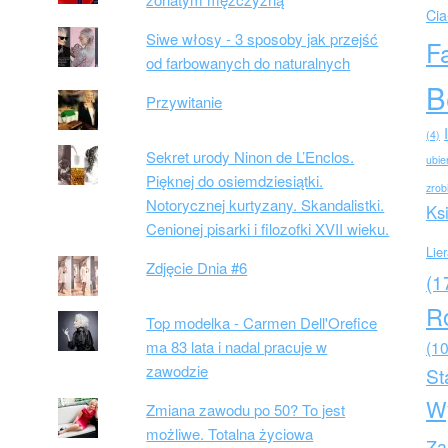
Cia
Siwe włosy - 3 sposoby jak przejść
F
od farbowanych do naturalnych
B
Przywitanie
(4)
Sekret urody Ninon de L’Enclos.
ubie
Pięknej do osiemdziesiątki.
zrob
Notorycznej kurtyzany. Skandalistki.
Ks
Cenionej pisarki i filozofki XVII wieku.
Lie
Zdjęcie Dnia #6
(1
R
Top modelka - Carmen Dell'Orefice
ma 83 lata i nadal pracuje w
(10
zawodzie
St
W
Zmiana zawodu po 50? To jest
możliwe. Totalna życiowa
Za