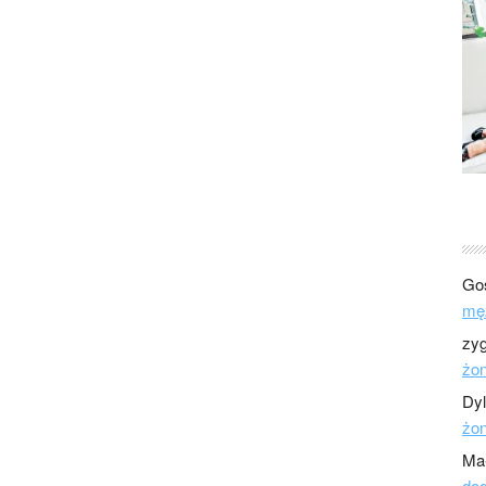
Go
mę
zy
żo
Dy
żo
Ma
dod