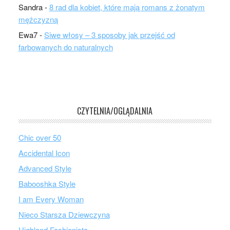
Sandra
-
8 rad dla kobiet, które mają romans z żonatym
mężczyzną
Ewa7
-
Siwe włosy – 3 sposoby jak przejść od
farbowanych do naturalnych
CZYTELNIA/OGLĄDALNIA
Chic over 50
Accidental Icon
Advanced Style
Babooshka Style
I am Every Woman
Nieco Starsza Dziewczyna
Highland Fashionista