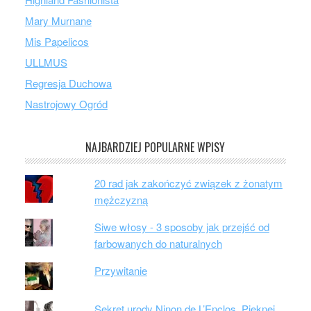
Mary Murnane
Mis Papelicos
ULLMUS
Regresja Duchowa
Nastrojowy Ogród
NAJBARDZIEJ POPULARNE WPISY
20 rad jak zakończyć związek z żonatym
mężczyzną
Siwe włosy - 3 sposoby jak przejść od
farbowanych do naturalnych
Przywitanie
Sekret urody Ninon de L’Enclos. Pięknej