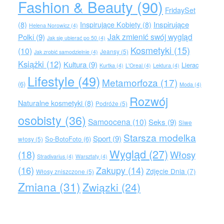
Fashion & Beauty
(90)
FridaySet
Inspirujące
(8)
Inspirujące Kobiety
(8)
Helena Norowicz
(4)
Jak zmienić swój wygląd
Polki
(9)
Jak się ubierać po 50
(4)
Kosmetyki
(15)
(10)
Jeansy
(5)
Jak zrobić samodzielnie
(4)
Książki
(12)
Kultura
(9)
Lierac
Kurtka
(4)
L'Oreal
(4)
Lektura
(4)
Lifestyle
(49)
Metamorfoza
(17)
(6)
Moda
(4)
Rozwój
Naturalne kosmetyki
(8)
Podróże
(5)
osobisty
(36)
Samoocena
(10)
Seks
(9)
Siwe
Starsza modelka
Sport
(9)
So-BotoFoto
(6)
włosy
(5)
Wygląd
(27)
(18)
Włosy
Stradivarius
(4)
Warsztaty
(4)
(16)
Zakupy
(14)
Zdjęcie Dnia
(7)
Włosy zniszczone
(5)
Zmiana
(31)
Związki
(24)