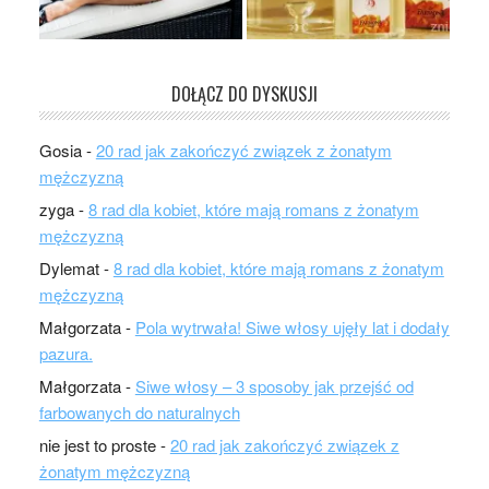
DOŁĄCZ DO DYSKUSJI
Gosia
-
20 rad jak zakończyć związek z żonatym
mężczyzną
zyga
-
8 rad dla kobiet, które mają romans z żonatym
mężczyzną
Dylemat
-
8 rad dla kobiet, które mają romans z żonatym
mężczyzną
Małgorzata
-
Pola wytrwała! Siwe włosy ujęły lat i dodały
pazura.
Małgorzata
-
Siwe włosy – 3 sposoby jak przejść od
farbowanych do naturalnych
nie jest to proste
-
20 rad jak zakończyć związek z
żonatym mężczyzną