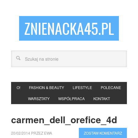
ZNIENACKA45.PL
O!
FASHION & BEAUTY
LIFESTYLE
POLECANE
WARSZTATY
WSPÓŁPRACA
KONTAKT
carmen_dell_orefice_4d
20/02/2014
PRZEZ
EWA
ZOSTAW KOMENTARZ