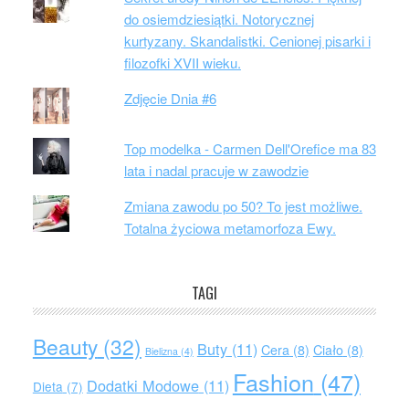
do osiemdziesiątki. Notorycznej
kurtyzany. Skandalistki. Cenionej pisarki i
filozofki XVII wieku.
Zdjęcie Dnia #6
Top modelka - Carmen Dell'Orefice ma 83
lata i nadal pracuje w zawodzie
Zmiana zawodu po 50? To jest możliwe.
Totalna życiowa metamorfoza Ewy.
TAGI
Beauty
(32)
Buty
(11)
Cera
(8)
Ciało
(8)
Bielizna
(4)
Fashion
(47)
Dodatki Modowe
(11)
Dieta
(7)