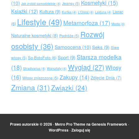
Kosmetyki
(15)
(10)
Jeansy
(5)
Jak zrobić samodzielnie
(4)
Książki
(12)
Kultura
(9)
Lierac
Kurtka
(4)
L'Oreal
(4)
Lektura
(4)
Lifestyle
(49)
Metamorfoza
(17)
(6)
Moda
(4)
Rozwój
Naturalne kosmetyki
(8)
Podróże
(5)
osobisty
(36)
Samoocena
(10)
Seks
(9)
Siwe
Starsza modelka
Sport
(9)
So-BotoFoto
(6)
włosy
(5)
Wygląd
(27)
(18)
Włosy
Stradivarius
(4)
Warsztaty
(4)
(16)
Zakupy
(14)
Zdjęcie Dnia
(7)
Włosy zniszczone
(5)
Zmiana
(31)
Związki
(24)
Prawo autorskie © 2026 ·
Metro Pro Theme
na
Genesis Framework
·
WordPress
·
Zaloguj się