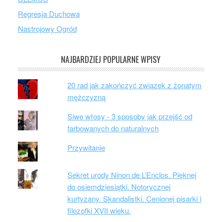
Regresja Duchowa
Nastrojowy Ogród
NAJBARDZIEJ POPULARNE WPISY
20 rad jak zakończyć związek z żonatym
mężczyzną
Siwe włosy - 3 sposoby jak przejść od
farbowanych do naturalnych
Przywitanie
Sekret urody Ninon de L’Enclos. Pięknej
do osiemdziesiątki. Notorycznej
kurtyzany. Skandalistki. Cenionej pisarki i
filozofki XVII wieku.