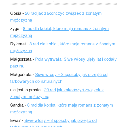
Gosia
-
20 rad jak zakończyć związek z żonatym
mężczyzną
zyga
-
8 rad dla kobiet, które mają romans z żonatym
mężczyzną
Dylemat
-
8 rad dla kobiet, które mają romans z żonatym
mężczyzną
Małgorzata
-
Pola wytrwała! Siwe włosy ujęły lat i dodały
pazura.
Małgorzata
-
Siwe włosy – 3 sposoby jak przejść od
farbowanych do naturalnych
nie jest to proste
-
20 rad jak zakończyć związek z
żonatym mężczyzną
Sandra
-
8 rad dla kobiet, które mają romans z żonatym
mężczyzną
Ewa7
-
Siwe włosy – 3 sposoby jak przejść od
farbowanych do naturalnych