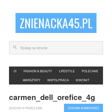
ZNIENACKA45.PL
O!
FASHION & BEAUTY
LIFESTYLE
POLECANE
WARSZTATY
WSPÓŁPRACA
KONTAKT
carmen_dell_orefice_4g
20/02/2014
PRZEZ
EWA
ZOSTAW KOMENTARZ