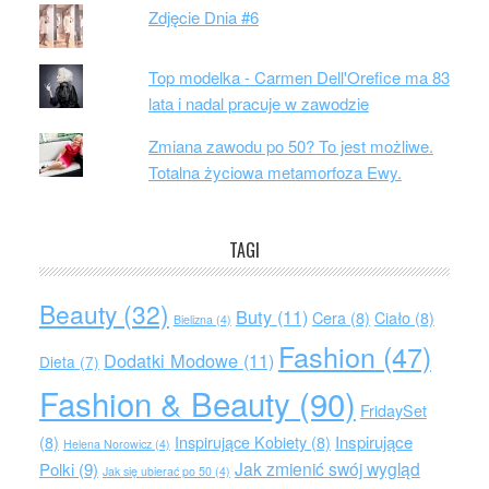
Zdjęcie Dnia #6
Top modelka - Carmen Dell'Orefice ma 83
lata i nadal pracuje w zawodzie
Zmiana zawodu po 50? To jest możliwe.
Totalna życiowa metamorfoza Ewy.
TAGI
Beauty
(32)
Buty
(11)
Cera
(8)
Ciało
(8)
Bielizna
(4)
Fashion
(47)
Dodatki Modowe
(11)
Dieta
(7)
Fashion & Beauty
(90)
FridaySet
Inspirujące
(8)
Inspirujące Kobiety
(8)
Helena Norowicz
(4)
Jak zmienić swój wygląd
Polki
(9)
Jak się ubierać po 50
(4)