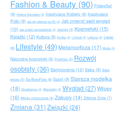
Fashion & Beauty
(90)
FridaySet
Inspirujące
(8)
Inspirujące Kobiety
(8)
Helena Norowicz
(4)
Jak zmienić swój wygląd
Polki
(9)
Jak się ubierać po 50
(4)
Kosmetyki
(15)
(10)
Jeansy
(5)
Jak zrobić samodzielnie
(4)
Książki
(12)
Kultura
(9)
Lierac
Kurtka
(4)
L'Oreal
(4)
Lektura
(4)
Lifestyle
(49)
Metamorfoza
(17)
(6)
Moda
(4)
Rozwój
Naturalne kosmetyki
(8)
Podróże
(5)
osobisty
(36)
Samoocena
(10)
Seks
(9)
Siwe
Starsza modelka
Sport
(9)
So-BotoFoto
(6)
włosy
(5)
Wygląd
(27)
(18)
Włosy
Stradivarius
(4)
Warsztaty
(4)
(16)
Zakupy
(14)
Zdjęcie Dnia
(7)
Włosy zniszczone
(5)
Zmiana
(31)
Związki
(24)