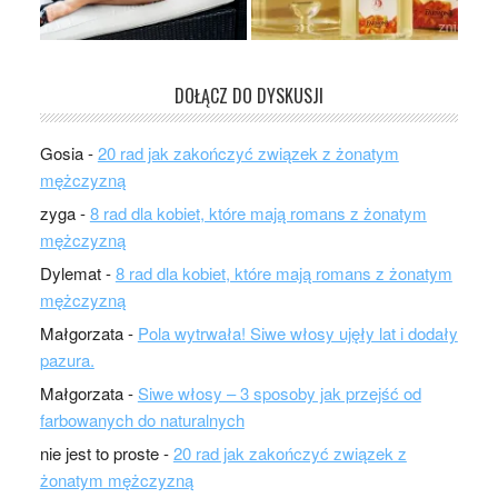
DOŁĄCZ DO DYSKUSJI
Gosia
-
20 rad jak zakończyć związek z żonatym
mężczyzną
zyga
-
8 rad dla kobiet, które mają romans z żonatym
mężczyzną
Dylemat
-
8 rad dla kobiet, które mają romans z żonatym
mężczyzną
Małgorzata
-
Pola wytrwała! Siwe włosy ujęły lat i dodały
pazura.
Małgorzata
-
Siwe włosy – 3 sposoby jak przejść od
farbowanych do naturalnych
nie jest to proste
-
20 rad jak zakończyć związek z
żonatym mężczyzną