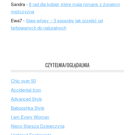
Sandra
-
8 rad dla kobiet, które mają romans z żonatym
mężczyzną
Ewa7
-
Siwe włosy – 3 sposoby jak przejść od
farbowanych do naturalnych
CZYTELNIA/OGLĄDALNIA
Chic over 50
Accidental Icon
Advanced Style
Babooshka Style
I am Every Woman
Nieco Starsza Dziewczyna
Highland Fashionista