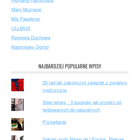
Mary Murnane
Mis Papelicos
ULLMUS
Regresja Duchowa
Nastrojowy Ogród
NAJBARDZIEJ POPULARNE WPISY
20 rad jak zakończyć związek z żonatym
mężczyzną
Siwe włosy - 3 sposoby jak przejść od
farbowanych do naturalnych
Przywitanie
Sekret urody Ninon de L’Enclos. Pięknej