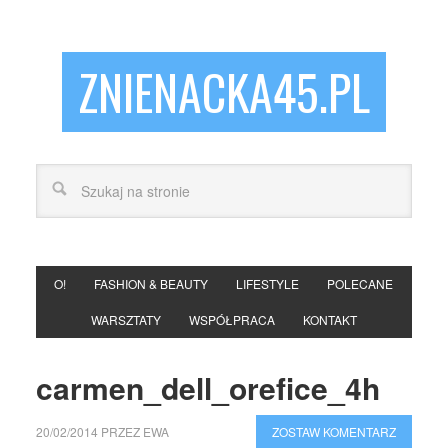
ZNIENACKA45.PL
O!
FASHION & BEAUTY
LIFESTYLE
POLECANE
WARSZTATY
WSPÓŁPRACA
KONTAKT
carmen_dell_orefice_4h
20/02/2014
PRZEZ
EWA
ZOSTAW KOMENTARZ