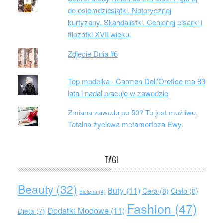
do osiemdziesiątki. Notorycznej
kurtyzany. Skandalistki. Cenionej pisarki i
filozofki XVII wieku.
Zdjęcie Dnia #6
Top modelka - Carmen Dell'Orefice ma 83
lata i nadal pracuje w zawodzie
Zmiana zawodu po 50? To jest możliwe.
Totalna życiowa metamorfoza Ewy.
TAGI
Beauty
(32)
Buty
(11)
Cera
(8)
Ciało
(8)
Bielizna
(4)
Fashion
(47)
Dodatki Modowe
(11)
Dieta
(7)