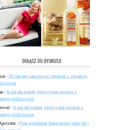
DOŁĄCZ DO DYSKUSJI
sia
-
20 rad jak zakończyć związek z żonatym
żczyzną
ga
-
8 rad dla kobiet, które mają romans z
natym mężczyzną
lemat
-
8 rad dla kobiet, które mają romans z
natym mężczyzną
łgorzata
-
Pola wytrwała! Siwe włosy ujęły lat i
ały pazura.