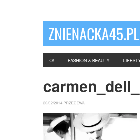
ZNIENACKA45.PL
O!
FASHION & BEAUTY
LIFEST
carmen_dell_
20/02/2014
PRZEZ
EWA