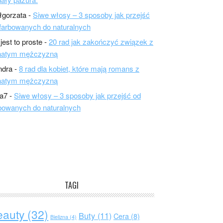
łgorzata
-
Siwe włosy – 3 sposoby jak przejść
farbowanych do naturalnych
 jest to proste
-
20 rad jak zakończyć związek z
natym mężczyzną
ndra
-
8 rad dla kobiet, które mają romans z
natym mężczyzną
a7
-
Siwe włosy – 3 sposoby jak przejść od
bowanych do naturalnych
TAGI
eauty
(32)
Buty
(11)
Cera
(8)
Bielizna
(4)