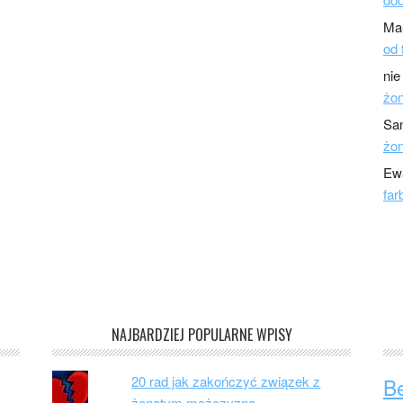
Ma
od 
nie
żo
Sa
żo
Ew
far
NAJBARDZIEJ POPULARNE WPISY
20 rad jak zakończyć związek z
B
żonatym mężczyzną