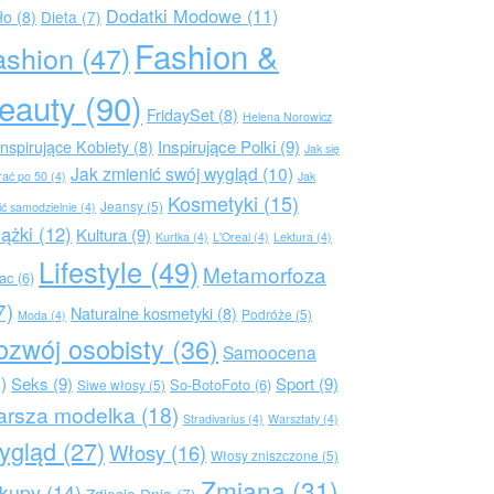
Dodatki Modowe
(11)
ło
(8)
Dieta
(7)
Fashion &
ashion
(47)
eauty
(90)
FridaySet
(8)
Helena Norowicz
Inspirujące Polki
(9)
Inspirujące Kobiety
(8)
Jak się
Jak zmienić swój wygląd
(10)
rać po 50
(4)
Jak
Kosmetyki
(15)
Jeansy
(5)
ić samodzielnie
(4)
iążki
(12)
Kultura
(9)
Kurtka
(4)
L'Oreal
(4)
Lektura
(4)
Lifestyle
(49)
Metamorfoza
rac
(6)
7)
Naturalne kosmetyki
(8)
Podróże
(5)
Moda
(4)
ozwój osobisty
(36)
Samoocena
)
Seks
(9)
Sport
(9)
So-BotoFoto
(6)
Siwe włosy
(5)
arsza modelka
(18)
Stradivarius
(4)
Warsztaty
(4)
ygląd
(27)
Włosy
(16)
Włosy zniszczone
(5)
Zmiana
(31)
kupy
(14)