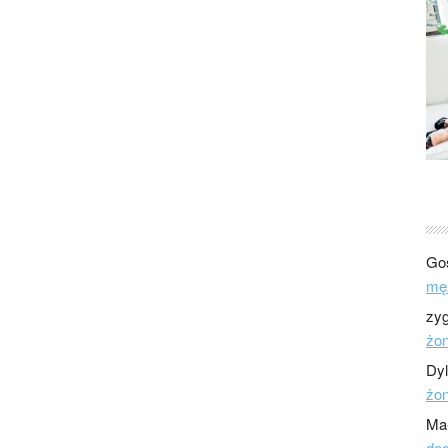
Go
mę
zy
żo
Dy
żo
Ma
dod