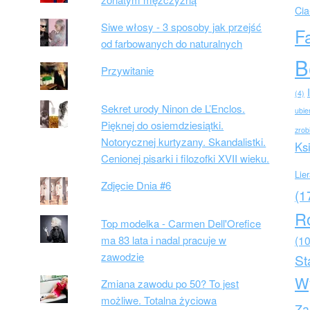
Cia
Siwe włosy - 3 sposoby jak przejść
F
od farbowanych do naturalnych
B
Przywitanie
(4)
Sekret urody Ninon de L’Enclos.
ubie
Pięknej do osiemdziesiątki.
zrob
Notorycznej kurtyzany. Skandalistki.
Ks
Cenionej pisarki i filozofki XVII wieku.
Lie
Zdjęcie Dnia #6
(1
R
Top modelka - Carmen Dell'Orefice
ma 83 lata i nadal pracuje w
(10
zawodzie
St
W
Zmiana zawodu po 50? To jest
możliwe. Totalna życiowa
Za