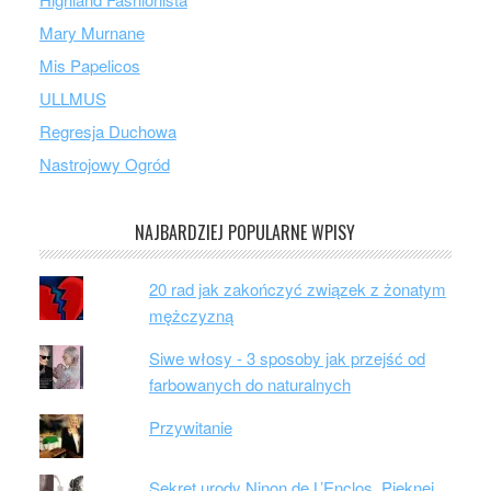
Mary Murnane
Mis Papelicos
ULLMUS
Regresja Duchowa
Nastrojowy Ogród
NAJBARDZIEJ POPULARNE WPISY
20 rad jak zakończyć związek z żonatym
mężczyzną
Siwe włosy - 3 sposoby jak przejść od
farbowanych do naturalnych
Przywitanie
Sekret urody Ninon de L’Enclos. Pięknej