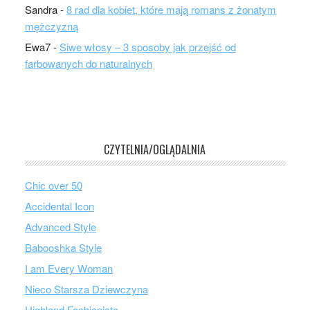
Sandra
-
8 rad dla kobiet, które mają romans z żonatym
mężczyzną
Ewa7
-
Siwe włosy – 3 sposoby jak przejść od
farbowanych do naturalnych
CZYTELNIA/OGLĄDALNIA
Chic over 50
Accidental Icon
Advanced Style
Babooshka Style
I am Every Woman
Nieco Starsza Dziewczyna
Highland Fashionista