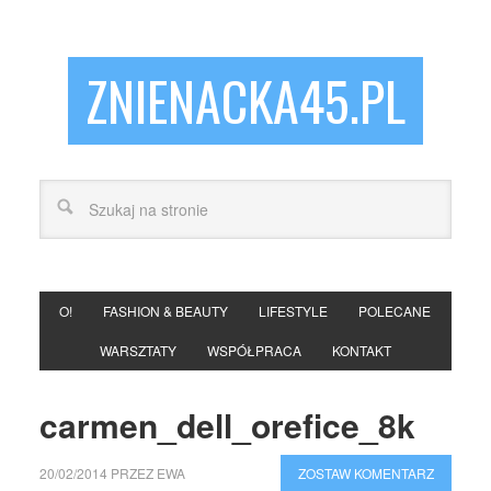
ZNIENACKA45.PL
O!
FASHION & BEAUTY
LIFESTYLE
POLECANE
WARSZTATY
WSPÓŁPRACA
KONTAKT
carmen_dell_orefice_8k
20/02/2014
PRZEZ
EWA
ZOSTAW KOMENTARZ