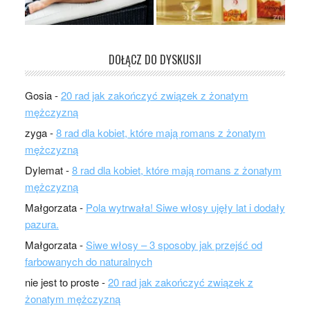
DOŁĄCZ DO DYSKUSJI
Gosia
-
20 rad jak zakończyć związek z żonatym
mężczyzną
zyga
-
8 rad dla kobiet, które mają romans z żonatym
mężczyzną
Dylemat
-
8 rad dla kobiet, które mają romans z żonatym
mężczyzną
Małgorzata
-
Pola wytrwała! Siwe włosy ujęły lat i dodały
pazura.
Małgorzata
-
Siwe włosy – 3 sposoby jak przejść od
farbowanych do naturalnych
nie jest to proste
-
20 rad jak zakończyć związek z
żonatym mężczyzną