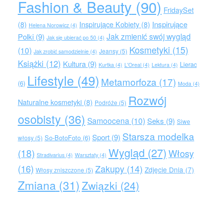
Fashion & Beauty
(90)
FridaySet
Inspirujące
(8)
Inspirujące Kobiety
(8)
Helena Norowicz
(4)
Jak zmienić swój wygląd
Polki
(9)
Jak się ubierać po 50
(4)
Kosmetyki
(15)
(10)
Jeansy
(5)
Jak zrobić samodzielnie
(4)
Książki
(12)
Kultura
(9)
Lierac
Kurtka
(4)
L'Oreal
(4)
Lektura
(4)
Lifestyle
(49)
Metamorfoza
(17)
(6)
Moda
(4)
Rozwój
Naturalne kosmetyki
(8)
Podróże
(5)
osobisty
(36)
Samoocena
(10)
Seks
(9)
Siwe
Starsza modelka
Sport
(9)
So-BotoFoto
(6)
włosy
(5)
Wygląd
(27)
(18)
Włosy
Stradivarius
(4)
Warsztaty
(4)
(16)
Zakupy
(14)
Zdjęcie Dnia
(7)
Włosy zniszczone
(5)
Zmiana
(31)
Związki
(24)