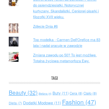
do osiemdziesiątki. Notorycznej
kurtyzany. Skandalistki. Cenionej pisarki i
filozofki XVII wieku.
Zdjęcie Dnia #6
Top modelka - Carmen Dell'Orefice ma 83
lata i nadal pracuje w zawodzie
Zmiana zawodu po 50? To jest możliwe.
Totalna życiowa metamorfoza Ewy.
TAGI
Beauty
(32)
Buty
(11)
Cera
(8)
Ciało
(8)
Bielizna
(4)
Fashion
(47)
Dodatki Modowe
(11)
Dieta
(7)