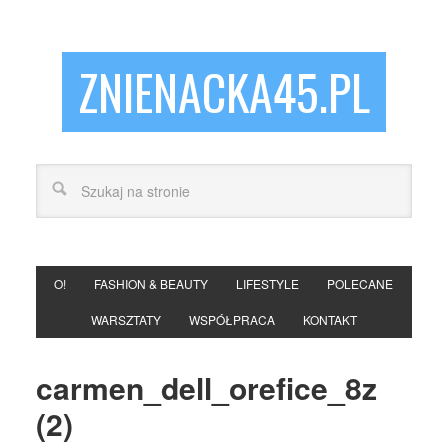
ZNIENACKA45.PL
O!
FASHION & BEAUTY
LIFESTYLE
POLECANE
WARSZTATY
WSPÓŁPRACA
KONTAKT
carmen_dell_orefice_8z
(2)