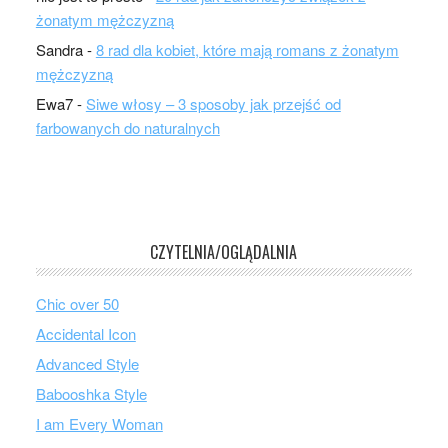
żonatym mężczyzną
Sandra
-
8 rad dla kobiet, które mają romans z żonatym
mężczyzną
Ewa7
-
Siwe włosy – 3 sposoby jak przejść od
farbowanych do naturalnych
CZYTELNIA/OGLĄDALNIA
Chic over 50
Accidental Icon
Advanced Style
Babooshka Style
I am Every Woman