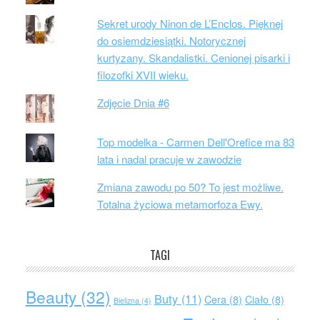
Sekret urody Ninon de L’Enclos. Pięknej
do osiemdziesiątki. Notorycznej
kurtyzany. Skandalistki. Cenionej pisarki i
filozofki XVII wieku.
Zdjęcie Dnia #6
Top modelka - Carmen Dell'Orefice ma 83
lata i nadal pracuje w zawodzie
Zmiana zawodu po 50? To jest możliwe.
Totalna życiowa metamorfoza Ewy.
TAGI
Beauty
(32)
Buty
(11)
Cera
(8)
Ciało
(8)
Bielizna
(4)