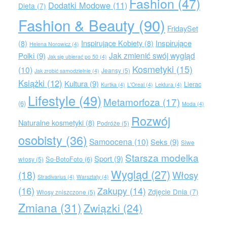
Fashion
(47)
Dodatki Modowe
(11)
Dieta
(7)
Fashion & Beauty
(90)
FridaySet
Inspirujące
(8)
Inspirujące Kobiety
(8)
Helena Norowicz
(4)
Jak zmienić swój wygląd
Polki
(9)
Jak się ubierać po 50
(4)
Kosmetyki
(15)
(10)
Jeansy
(5)
Jak zrobić samodzielnie
(4)
Książki
(12)
Kultura
(9)
Lierac
Kurtka
(4)
L'Oreal
(4)
Lektura
(4)
Lifestyle
(49)
Metamorfoza
(17)
(6)
Moda
(4)
Rozwój
Naturalne kosmetyki
(8)
Podróże
(5)
osobisty
(36)
Samoocena
(10)
Seks
(9)
Siwe
Starsza modelka
Sport
(9)
So-BotoFoto
(6)
włosy
(5)
Wygląd
(27)
(18)
Włosy
Stradivarius
(4)
Warsztaty
(4)
(16)
Zakupy
(14)
Zdjęcie Dnia
(7)
Włosy zniszczone
(5)
Zmiana
(31)
Związki
(24)