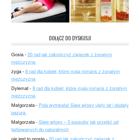
DOŁĄCZ DO DYSKUSJI
Gosia
-
20 rad jak zakończyć związek z żonatym
mężczyzną
zyga
-
8 rad dla kobiet, które mają romans z żonatym
mężczyzną
Dylemat
-
8 rad dla kobiet, które mają romans z żonatym
mężczyzną
Małgorzata
-
Pola wytrwała! Siwe włosy ujęły lat i dodały
pazura.
Małgorzata
-
Siwe włosy – 3 sposoby jak przejść od
farbowanych do naturalnych
nie jest to proste
-
20 rad jak zakończyć związek z