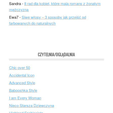
Sandra
-
8 rad dla kobiet, które mają romans z żonatym
mężczyzną
Ewa7
-
Siwe włosy – 3 sposoby jak przejść od
farbowanych do naturalnych
CZYTELNIA/OGLĄDALNIA
Chic over 50
Accidental Icon
Advanced Style
Babooshka Style
I am Every Woman
Nieco Starsza Dziewczyna
Highland Fashionista