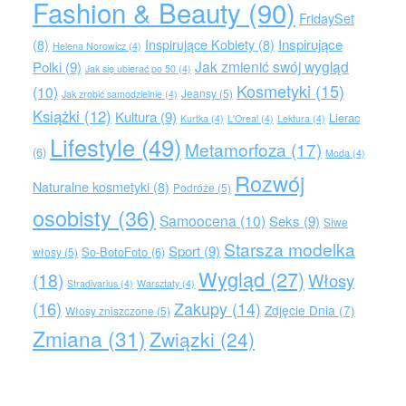
Fashion & Beauty
(90)
FridaySet
Inspirujące
(8)
Inspirujące Kobiety
(8)
Helena Norowicz
(4)
Jak zmienić swój wygląd
Polki
(9)
Jak się ubierać po 50
(4)
Kosmetyki
(15)
(10)
Jeansy
(5)
Jak zrobić samodzielnie
(4)
Książki
(12)
Kultura
(9)
Lierac
Kurtka
(4)
L'Oreal
(4)
Lektura
(4)
Lifestyle
(49)
Metamorfoza
(17)
(6)
Moda
(4)
Rozwój
Naturalne kosmetyki
(8)
Podróże
(5)
osobisty
(36)
Samoocena
(10)
Seks
(9)
Siwe
Starsza modelka
Sport
(9)
So-BotoFoto
(6)
włosy
(5)
Wygląd
(27)
(18)
Włosy
Stradivarius
(4)
Warsztaty
(4)
(16)
Zakupy
(14)
Zdjęcie Dnia
(7)
Włosy zniszczone
(5)
Zmiana
(31)
Związki
(24)