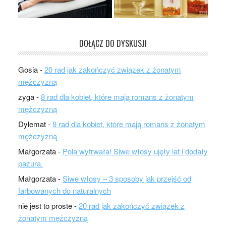
DOŁĄCZ DO DYSKUSJI
Gosia
-
20 rad jak zakończyć związek z żonatym
mężczyzną
zyga
-
8 rad dla kobiet, które mają romans z żonatym
mężczyzną
Dylemat
-
8 rad dla kobiet, które mają romans z żonatym
mężczyzną
Małgorzata
-
Pola wytrwała! Siwe włosy ujęły lat i dodały
pazura.
Małgorzata
-
Siwe włosy – 3 sposoby jak przejść od
farbowanych do naturalnych
nie jest to proste
-
20 rad jak zakończyć związek z
żonatym mężczyzną