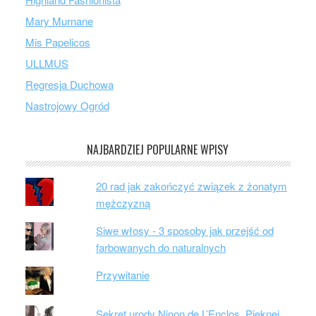
Mary Murnane
Mis Papelicos
ULLMUS
Regresja Duchowa
Nastrojowy Ogród
NAJBARDZIEJ POPULARNE WPISY
20 rad jak zakończyć związek z żonatym
mężczyzną
Siwe włosy - 3 sposoby jak przejść od
farbowanych do naturalnych
Przywitanie
Sekret urody Ninon de L’Enclos. Pięknej