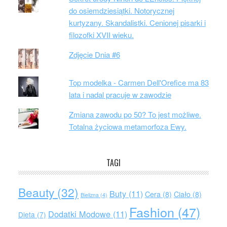
do osiemdziesiątki. Notorycznej
kurtyzany. Skandalistki. Cenionej pisarki i
filozofki XVII wieku.
Zdjęcie Dnia #6
Top modelka - Carmen Dell'Orefice ma 83
lata i nadal pracuje w zawodzie
Zmiana zawodu po 50? To jest możliwe.
Totalna życiowa metamorfoza Ewy.
TAGI
Beauty
(32)
Buty
(11)
Cera
(8)
Ciało
(8)
Bielizna
(4)
Fashion
(47)
Dodatki Modowe
(11)
Dieta
(7)