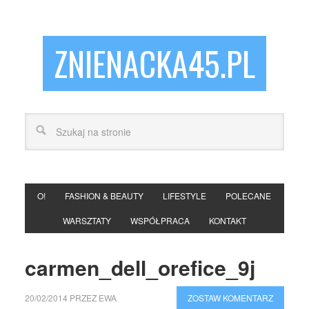
ZNIENACKA45.PL
O!
FASHION & BEAUTY
LIFESTYLE
POLECANE
WARSZTATY
WSPÓŁPRACA
KONTAKT
carmen_dell_orefice_9j
20/02/2014
PRZEZ
EWA
ZOSTAW KOMENTARZ