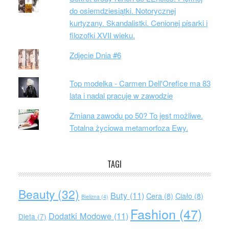
do osiemdziesiątki. Notorycznej
kurtyzany. Skandalistki. Cenionej pisarki i
filozofki XVII wieku.
Zdjęcie Dnia #6
Top modelka - Carmen Dell'Orefice ma 83
lata i nadal pracuje w zawodzie
Zmiana zawodu po 50? To jest możliwe.
Totalna życiowa metamorfoza Ewy.
TAGI
Beauty
(32)
Buty
(11)
Cera
(8)
Ciało
(8)
Bielizna
(4)
Fashion
(47)
Dodatki Modowe
(11)
Dieta
(7)