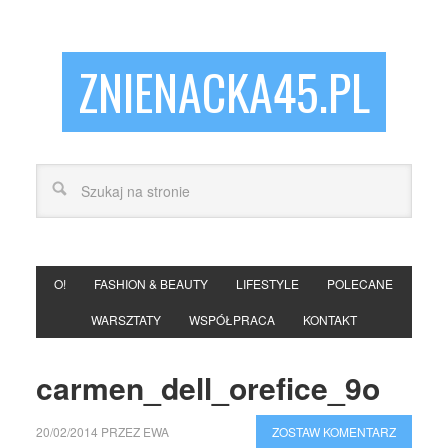
ZNIENACKA45.PL
O!
FASHION & BEAUTY
LIFESTYLE
POLECANE
WARSZTATY
WSPÓŁPRACA
KONTAKT
carmen_dell_orefice_9o
20/02/2014
PRZEZ
EWA
ZOSTAW KOMENTARZ