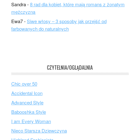
Sandra
-
8 rad dla kobiet, które mają romans z żonatym
mężczyzną
Ewa7
-
Siwe włosy – 3 sposoby jak przejść od
farbowanych do naturalnych
CZYTELNIA/OGLĄDALNIA
Chic over 50
Accidental Icon
Advanced Style
Babooshka Style
I am Every Woman
Nieco Starsza Dziewczyna
Highland Fashionista