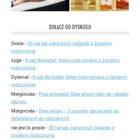
DOŁĄCZ DO DYSKUSJI
Gosia
-
20 rad jak zakończyć związek z żonatym
mężczyzną
zyga
-
8 rad dla kobiet, które mają romans z żonatym
mężczyzną
Dylemat
-
8 rad dla kobiet, które mają romans z żonatym
mężczyzną
Małgorzata
-
Pola wytrwała! Siwe włosy ujęły lat i dodały
pazura.
Małgorzata
-
Siwe włosy – 3 sposoby jak przejść od
farbowanych do naturalnych
nie jest to proste
-
20 rad jak zakończyć związek z
żonatym mężczyzną