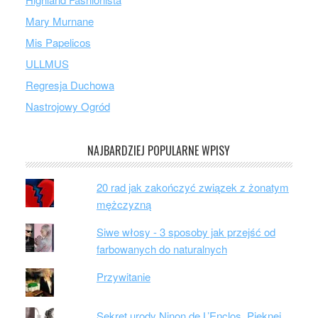
Mary Murnane
Mis Papelicos
ULLMUS
Regresja Duchowa
Nastrojowy Ogród
NAJBARDZIEJ POPULARNE WPISY
20 rad jak zakończyć związek z żonatym
mężczyzną
Siwe włosy - 3 sposoby jak przejść od
farbowanych do naturalnych
Przywitanie
Sekret urody Ninon de L’Enclos. Pięknej