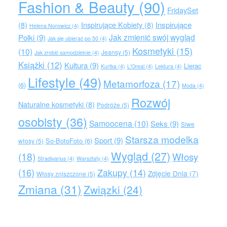
Fashion & Beauty
(90)
FridaySet
Inspirujące
(8)
Inspirujące Kobiety
(8)
Helena Norowicz
(4)
Jak zmienić swój wygląd
Polki
(9)
Jak się ubierać po 50
(4)
Kosmetyki
(15)
(10)
Jeansy
(5)
Jak zrobić samodzielnie
(4)
Książki
(12)
Kultura
(9)
Lierac
Kurtka
(4)
L'Oreal
(4)
Lektura
(4)
Lifestyle
(49)
Metamorfoza
(17)
(6)
Moda
(4)
Rozwój
Naturalne kosmetyki
(8)
Podróże
(5)
osobisty
(36)
Samoocena
(10)
Seks
(9)
Siwe
Starsza modelka
Sport
(9)
So-BotoFoto
(6)
włosy
(5)
Wygląd
(27)
(18)
Włosy
Stradivarius
(4)
Warsztaty
(4)
(16)
Zakupy
(14)
Zdjęcie Dnia
(7)
Włosy zniszczone
(5)
Zmiana
(31)
Związki
(24)