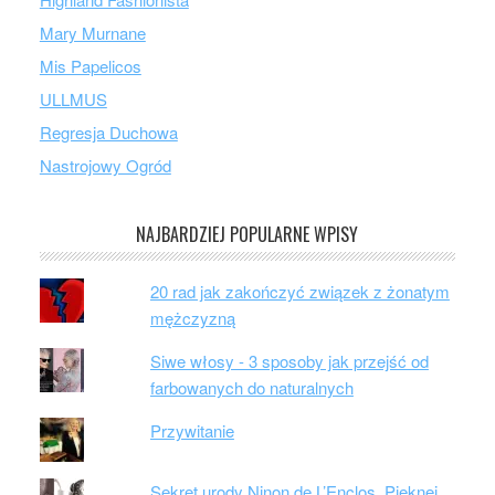
Mary Murnane
Mis Papelicos
ULLMUS
Regresja Duchowa
Nastrojowy Ogród
NAJBARDZIEJ POPULARNE WPISY
20 rad jak zakończyć związek z żonatym
mężczyzną
Siwe włosy - 3 sposoby jak przejść od
farbowanych do naturalnych
Przywitanie
Sekret urody Ninon de L’Enclos. Pięknej