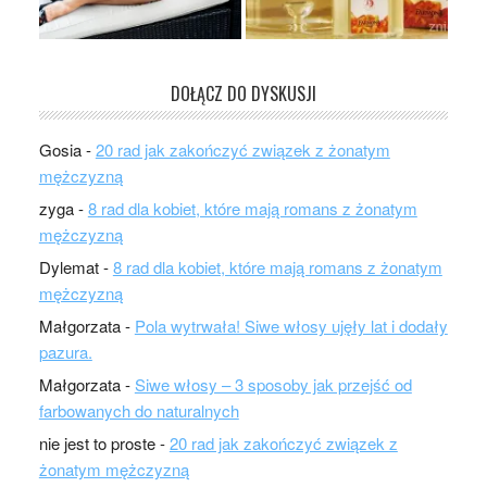
DOŁĄCZ DO DYSKUSJI
Gosia
-
20 rad jak zakończyć związek z żonatym
mężczyzną
zyga
-
8 rad dla kobiet, które mają romans z żonatym
mężczyzną
Dylemat
-
8 rad dla kobiet, które mają romans z żonatym
mężczyzną
Małgorzata
-
Pola wytrwała! Siwe włosy ujęły lat i dodały
pazura.
Małgorzata
-
Siwe włosy – 3 sposoby jak przejść od
farbowanych do naturalnych
nie jest to proste
-
20 rad jak zakończyć związek z
żonatym mężczyzną