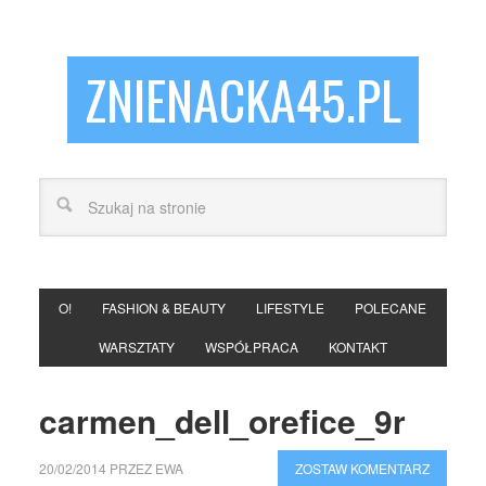
ZNIENACKA45.PL
O!
FASHION & BEAUTY
LIFESTYLE
POLECANE
WARSZTATY
WSPÓŁPRACA
KONTAKT
carmen_dell_orefice_9r
20/02/2014
PRZEZ
EWA
ZOSTAW KOMENTARZ