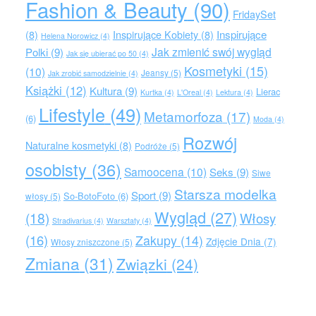
Fashion & Beauty
(90)
FridaySet
Inspirujące
(8)
Inspirujące Kobiety
(8)
Helena Norowicz
(4)
Jak zmienić swój wygląd
Polki
(9)
Jak się ubierać po 50
(4)
Kosmetyki
(15)
(10)
Jeansy
(5)
Jak zrobić samodzielnie
(4)
Książki
(12)
Kultura
(9)
Lierac
Kurtka
(4)
L'Oreal
(4)
Lektura
(4)
Lifestyle
(49)
Metamorfoza
(17)
(6)
Moda
(4)
Rozwój
Naturalne kosmetyki
(8)
Podróże
(5)
osobisty
(36)
Samoocena
(10)
Seks
(9)
Siwe
Starsza modelka
Sport
(9)
So-BotoFoto
(6)
włosy
(5)
Wygląd
(27)
(18)
Włosy
Stradivarius
(4)
Warsztaty
(4)
(16)
Zakupy
(14)
Zdjęcie Dnia
(7)
Włosy zniszczone
(5)
Zmiana
(31)
Związki
(24)