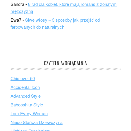
Sandra
-
8 rad dla kobiet, które mają romans z żonatym
mężczyzną
Ewa7
-
Siwe włosy – 3 sposoby jak przejść od
farbowanych do naturalnych
CZYTELNIA/OGLĄDALNIA
Chic over 50
Accidental Icon
Advanced Style
Babooshka Style
I am Every Woman
Nieco Starsza Dziewczyna
Highland Fashionista