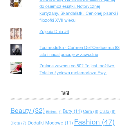
do osiemdziesiątki. Notorycznej
kurtyzany. Skandalistki. Cenionej pisarki i
filozofki XVII wieku.
Zdjęcie Dnia #6
Top modelka - Carmen Dell'Orefice ma 83
lata i nadal pracuje w zawodzie
Zmiana zawodu po 50? To jest możliwe.
Totalna życiowa metamorfoza Ewy.
TAGI
Beauty
(32)
Buty
(11)
Cera
(8)
Ciało
(8)
Bielizna
(4)
Fashion
(47)
Dodatki Modowe
(11)
Dieta
(7)