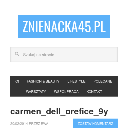
ZNIENACKA45.PL
O!
FASHION & BEAUTY
LIFESTYLE
POLECANE
WARSZTATY
WSPÓŁPRACA
KONTAKT
carmen_dell_orefice_9y
20/02/2014
PRZEZ
EWA
ZOSTAW KOMENTARZ