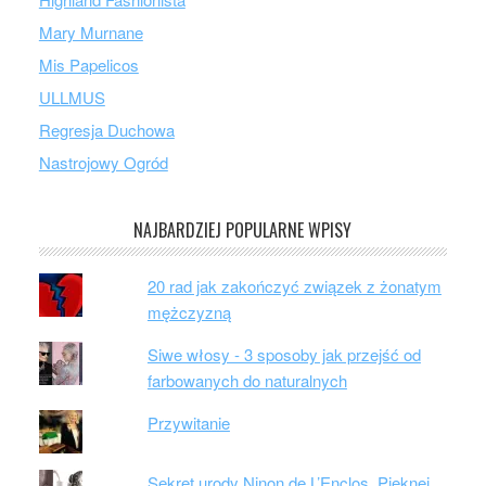
Mary Murnane
Mis Papelicos
ULLMUS
Regresja Duchowa
Nastrojowy Ogród
NAJBARDZIEJ POPULARNE WPISY
20 rad jak zakończyć związek z żonatym
mężczyzną
Siwe włosy - 3 sposoby jak przejść od
farbowanych do naturalnych
Przywitanie
Sekret urody Ninon de L’Enclos. Pięknej