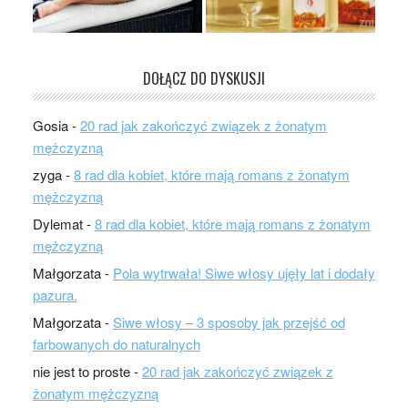
DOŁĄCZ DO DYSKUSJI
Gosia
-
20 rad jak zakończyć związek z żonatym
mężczyzną
zyga
-
8 rad dla kobiet, które mają romans z żonatym
mężczyzną
Dylemat
-
8 rad dla kobiet, które mają romans z żonatym
mężczyzną
Małgorzata
-
Pola wytrwała! Siwe włosy ujęły lat i dodały
pazura.
Małgorzata
-
Siwe włosy – 3 sposoby jak przejść od
farbowanych do naturalnych
nie jest to proste
-
20 rad jak zakończyć związek z
żonatym mężczyzną