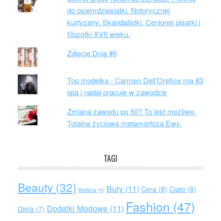
do osiemdziesiątki. Notorycznej
kurtyzany. Skandalistki. Cenionej pisarki i
filozofki XVII wieku.
Zdjęcie Dnia #6
Top modelka - Carmen Dell'Orefice ma 83
lata i nadal pracuje w zawodzie
Zmiana zawodu po 50? To jest możliwe.
Totalna życiowa metamorfoza Ewy.
TAGI
Beauty
(32)
Buty
(11)
Cera
(8)
Ciało
(8)
Bielizna
(4)
Fashion
(47)
Dodatki Modowe
(11)
Dieta
(7)