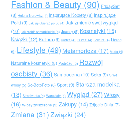
Fashion & Beauty
(90)
FridaySet
Inspirujące
(8)
Inspirujące Kobiety
(8)
Helena Norowicz
(4)
Jak zmienić swój wygląd
Polki
(9)
Jak się ubierać po 50
(4)
Kosmetyki
(15)
(10)
Jeansy
(5)
Jak zrobić samodzielnie
(4)
Książki
(12)
Kultura
(9)
Lierac
Kurtka
(4)
L'Oreal
(4)
Lektura
(4)
Lifestyle
(49)
Metamorfoza
(17)
(6)
Moda
(4)
Rozwój
Naturalne kosmetyki
(8)
Podróże
(5)
osobisty
(36)
Samoocena
(10)
Seks
(9)
Siwe
Starsza modelka
Sport
(9)
So-BotoFoto
(6)
włosy
(5)
Wygląd
(27)
(18)
Włosy
Stradivarius
(4)
Warsztaty
(4)
(16)
Zakupy
(14)
Zdjęcie Dnia
(7)
Włosy zniszczone
(5)
Zmiana
(31)
Związki
(24)