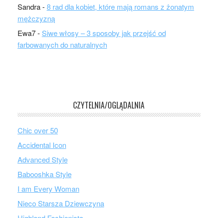
Sandra
-
8 rad dla kobiet, które mają romans z żonatym
mężczyzną
Ewa7
-
Siwe włosy – 3 sposoby jak przejść od
farbowanych do naturalnych
CZYTELNIA/OGLĄDALNIA
Chic over 50
Accidental Icon
Advanced Style
Babooshka Style
I am Every Woman
Nieco Starsza Dziewczyna
Highland Fashionista