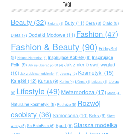
TAGI
Beauty
(32)
Buty
(11)
Cera
(8)
Ciało
(8)
Bielizna
(4)
Fashion
(47)
Dodatki Modowe
(11)
Dieta
(7)
Fashion & Beauty
(90)
FridaySet
Inspirujące
(8)
Inspirujące Kobiety
(8)
Helena Norowicz
(4)
Jak zmienić swój wygląd
Polki
(9)
Jak się ubierać po 50
(4)
Kosmetyki
(15)
(10)
Jeansy
(5)
Jak zrobić samodzielnie
(4)
Książki
(12)
Kultura
(9)
Lierac
Kurtka
(4)
L'Oreal
(4)
Lektura
(4)
Lifestyle
(49)
Metamorfoza
(17)
(6)
Moda
(4)
Rozwój
Naturalne kosmetyki
(8)
Podróże
(5)
osobisty
(36)
Samoocena
(10)
Seks
(9)
Siwe
Starsza modelka
Sport
(9)
So-BotoFoto
(6)
włosy
(5)