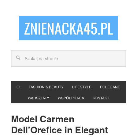
ZNIENACKA45.PL
O!
FASHION & BEAUTY
LIFESTYLE
POLECANE
WARSZTATY
WSPÓŁPRACA
KONTAKT
Model Carmen
Dell’Orefice in Elegant