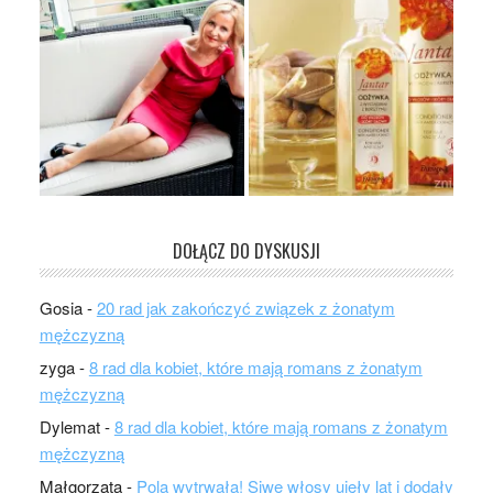
DOŁĄCZ DO DYSKUSJI
Gosia
-
20 rad jak zakończyć związek z żonatym
mężczyzną
zyga
-
8 rad dla kobiet, które mają romans z żonatym
mężczyzną
Dylemat
-
8 rad dla kobiet, które mają romans z żonatym
mężczyzną
Małgorzata
-
Pola wytrwała! Siwe włosy ujęły lat i dodały