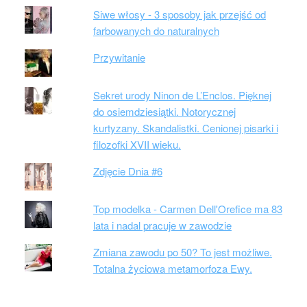
Siwe włosy - 3 sposoby jak przejść od
farbowanych do naturalnych
Przywitanie
Sekret urody Ninon de L’Enclos. Pięknej
do osiemdziesiątki. Notorycznej
kurtyzany. Skandalistki. Cenionej pisarki i
filozofki XVII wieku.
Zdjęcie Dnia #6
Top modelka - Carmen Dell'Orefice ma 83
lata i nadal pracuje w zawodzie
Zmiana zawodu po 50? To jest możliwe.
Totalna życiowa metamorfoza Ewy.