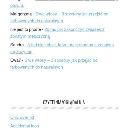
pazura.
Małgorzata
-
Siwe włosy – 3 sposoby jak przejść od
farbowanych do naturalnych
nie jest to proste
-
20 rad jak zakończyć związek z
żonatym mężczyzną
Sandra
-
8 rad dla kobiet, które mają romans z żonatym
mężczyzną
Ewa7
-
Siwe włosy – 3 sposoby jak przejść od
farbowanych do naturalnych
CZYTELNIA/OGLĄDALNIA
Chic over 50
Accidental Icon