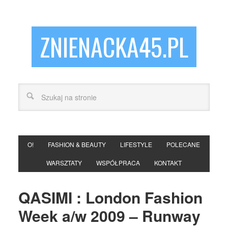
ZNIENACKA45.PL
O!
FASHION & BEAUTY
LIFESTYLE
POLECANE
WARSZTATY
WSPÓŁPRACA
KONTAKT
QASIMI : London Fashion
Week a/w 2009 – Runway