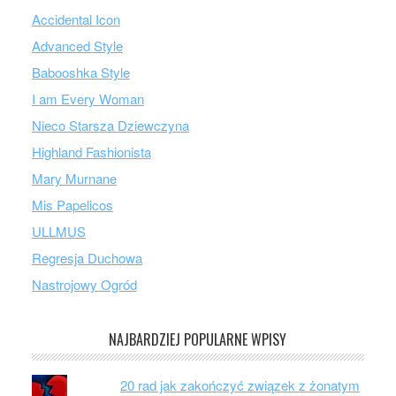
Accidental Icon
Advanced Style
Babooshka Style
I am Every Woman
Nieco Starsza Dziewczyna
Highland Fashionista
Mary Murnane
Mis Papelicos
ULLMUS
Regresja Duchowa
Nastrojowy Ogród
NAJBARDZIEJ POPULARNE WPISY
20 rad jak zakończyć związek z żonatym