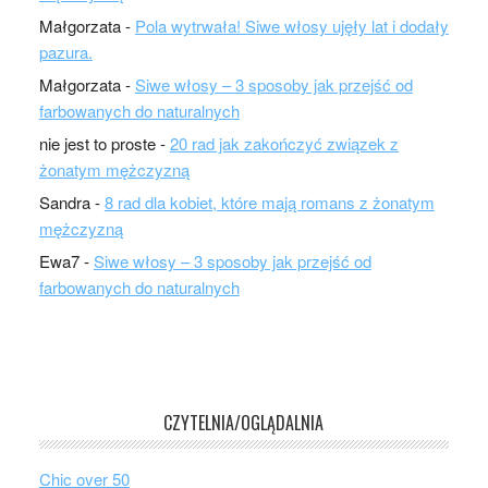
Małgorzata
-
Pola wytrwała! Siwe włosy ujęły lat i dodały
pazura.
Małgorzata
-
Siwe włosy – 3 sposoby jak przejść od
farbowanych do naturalnych
nie jest to proste
-
20 rad jak zakończyć związek z
żonatym mężczyzną
Sandra
-
8 rad dla kobiet, które mają romans z żonatym
mężczyzną
Ewa7
-
Siwe włosy – 3 sposoby jak przejść od
farbowanych do naturalnych
CZYTELNIA/OGLĄDALNIA
Chic over 50