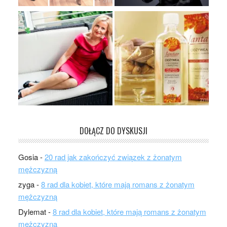
DOŁĄCZ DO DYSKUSJI
Gosia
-
20 rad jak zakończyć związek z żonatym
mężczyzną
zyga
-
8 rad dla kobiet, które mają romans z żonatym
mężczyzną
Dylemat
-
8 rad dla kobiet, które mają romans z żonatym
mężczyzną