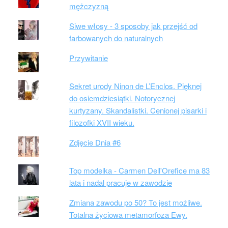
mężczyzną
Siwe włosy - 3 sposoby jak przejść od
farbowanych do naturalnych
Przywitanie
Sekret urody Ninon de L’Enclos. Pięknej
do osiemdziesiątki. Notorycznej
kurtyzany. Skandalistki. Cenionej pisarki i
filozofki XVII wieku.
Zdjęcie Dnia #6
Top modelka - Carmen Dell'Orefice ma 83
lata i nadal pracuje w zawodzie
Zmiana zawodu po 50? To jest możliwe.
Totalna życiowa metamorfoza Ewy.