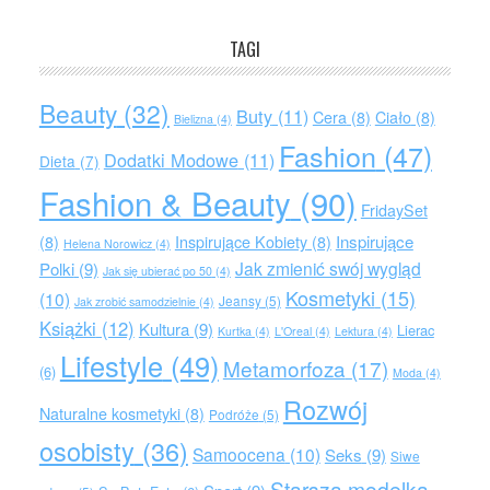
TAGI
Beauty
(32)
Buty
(11)
Cera
(8)
Ciało
(8)
Bielizna
(4)
Fashion
(47)
Dodatki Modowe
(11)
Dieta
(7)
Fashion & Beauty
(90)
FridaySet
Inspirujące
(8)
Inspirujące Kobiety
(8)
Helena Norowicz
(4)
Jak zmienić swój wygląd
Polki
(9)
Jak się ubierać po 50
(4)
Kosmetyki
(15)
(10)
Jeansy
(5)
Jak zrobić samodzielnie
(4)
Książki
(12)
Kultura
(9)
Lierac
Kurtka
(4)
L'Oreal
(4)
Lektura
(4)
Lifestyle
(49)
Metamorfoza
(17)
(6)
Moda
(4)
Rozwój
Naturalne kosmetyki
(8)
Podróże
(5)
osobisty
(36)
Samoocena
(10)
Seks
(9)
Siwe
Starsza modelka