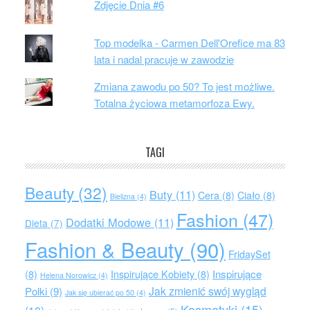
Zdjęcie Dnia #6
Top modelka - Carmen Dell'Orefice ma 83
lata i nadal pracuje w zawodzie
Zmiana zawodu po 50? To jest możliwe.
Totalna życiowa metamorfoza Ewy.
TAGI
Beauty
(32)
Buty
(11)
Cera
(8)
Ciało
(8)
Bielizna
(4)
Fashion
(47)
Dodatki Modowe
(11)
Dieta
(7)
Fashion & Beauty
(90)
FridaySet
Inspirujące
(8)
Inspirujące Kobiety
(8)
Helena Norowicz
(4)
Jak zmienić swój wygląd
Polki
(9)
Jak się ubierać po 50
(4)
Kosmetyki
(15)