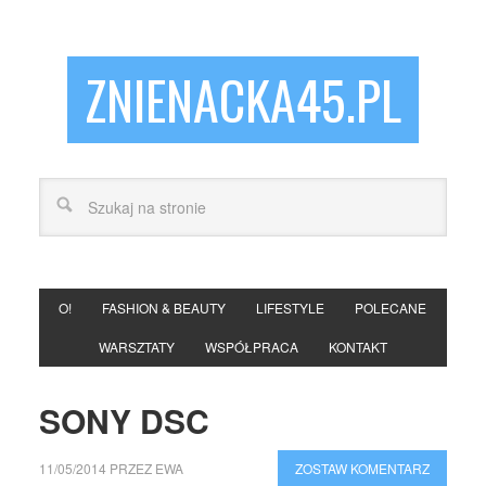
ZNIENACKA45.PL
O!
FASHION & BEAUTY
LIFESTYLE
POLECANE
WARSZTATY
WSPÓŁPRACA
KONTAKT
SONY DSC
11/05/2014
PRZEZ
EWA
ZOSTAW KOMENTARZ