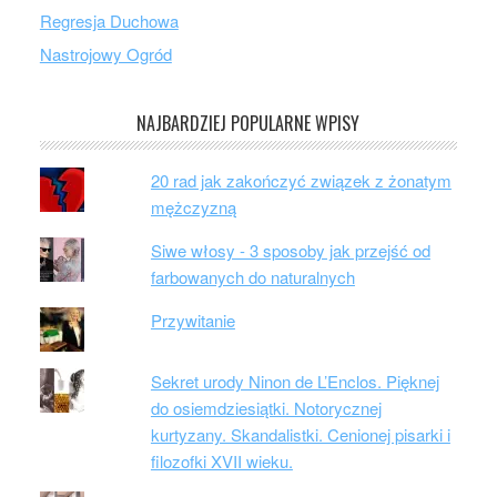
Regresja Duchowa
Nastrojowy Ogród
NAJBARDZIEJ POPULARNE WPISY
20 rad jak zakończyć związek z żonatym
mężczyzną
Siwe włosy - 3 sposoby jak przejść od
farbowanych do naturalnych
Przywitanie
Sekret urody Ninon de L’Enclos. Pięknej
do osiemdziesiątki. Notorycznej
kurtyzany. Skandalistki. Cenionej pisarki i
filozofki XVII wieku.