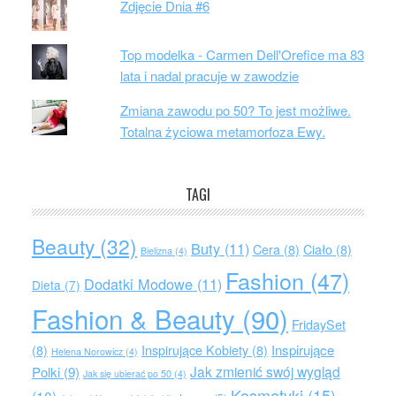
Zdjęcie Dnia #6
Top modelka - Carmen Dell'Orefice ma 83
lata i nadal pracuje w zawodzie
Zmiana zawodu po 50? To jest możliwe.
Totalna życiowa metamorfoza Ewy.
TAGI
Beauty
(32)
Buty
(11)
Cera
(8)
Ciało
(8)
Bielizna
(4)
Fashion
(47)
Dodatki Modowe
(11)
Dieta
(7)
Fashion & Beauty
(90)
FridaySet
Inspirujące
(8)
Inspirujące Kobiety
(8)
Helena Norowicz
(4)
Jak zmienić swój wygląd
Polki
(9)
Jak się ubierać po 50
(4)
Kosmetyki
(15)