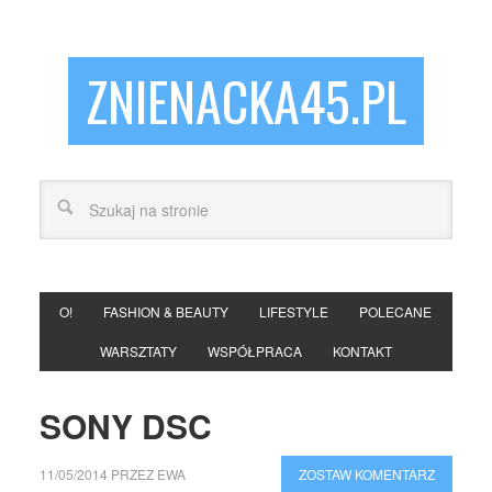
ZNIENACKA45.PL
O!
FASHION & BEAUTY
LIFESTYLE
POLECANE
WARSZTATY
WSPÓŁPRACA
KONTAKT
SONY DSC
11/05/2014
PRZEZ
EWA
ZOSTAW KOMENTARZ