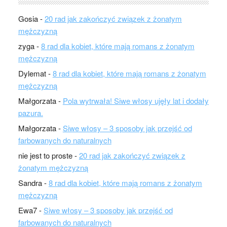
Gosia
-
20 rad jak zakończyć związek z żonatym
mężczyzną
zyga
-
8 rad dla kobiet, które mają romans z żonatym
mężczyzną
Dylemat
-
8 rad dla kobiet, które mają romans z żonatym
mężczyzną
Małgorzata
-
Pola wytrwała! Siwe włosy ujęły lat i dodały
pazura.
Małgorzata
-
Siwe włosy – 3 sposoby jak przejść od
farbowanych do naturalnych
nie jest to proste
-
20 rad jak zakończyć związek z
żonatym mężczyzną
Sandra
-
8 rad dla kobiet, które mają romans z żonatym
mężczyzną
Ewa7
-
Siwe włosy – 3 sposoby jak przejść od
farbowanych do naturalnych