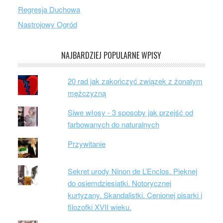
Regresja Duchowa
Nastrojowy Ogród
NAJBARDZIEJ POPULARNE WPISY
20 rad jak zakończyć związek z żonatym
mężczyzną
Siwe włosy - 3 sposoby jak przejść od
farbowanych do naturalnych
Przywitanie
Sekret urody Ninon de L’Enclos. Pięknej
do osiemdziesiątki. Notorycznej
kurtyzany. Skandalistki. Cenionej pisarki i
filozofki XVII wieku.