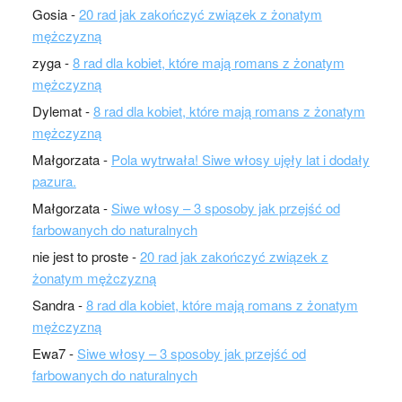
Gosia
-
20 rad jak zakończyć związek z żonatym
mężczyzną
zyga
-
8 rad dla kobiet, które mają romans z żonatym
mężczyzną
Dylemat
-
8 rad dla kobiet, które mają romans z żonatym
mężczyzną
Małgorzata
-
Pola wytrwała! Siwe włosy ujęły lat i dodały
pazura.
Małgorzata
-
Siwe włosy – 3 sposoby jak przejść od
farbowanych do naturalnych
nie jest to proste
-
20 rad jak zakończyć związek z
żonatym mężczyzną
Sandra
-
8 rad dla kobiet, które mają romans z żonatym
mężczyzną
Ewa7
-
Siwe włosy – 3 sposoby jak przejść od
farbowanych do naturalnych