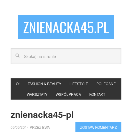
ZNIENACKA45.PL
O!
FASHION & BEAUTY
LIFESTYLE
POLECANE
WARSZTATY
WSPÓŁPRACA
KONTAKT
znienacka45-pl
05/05/2014
PRZEZ
EWA
ZOSTAW KOMENTARZ