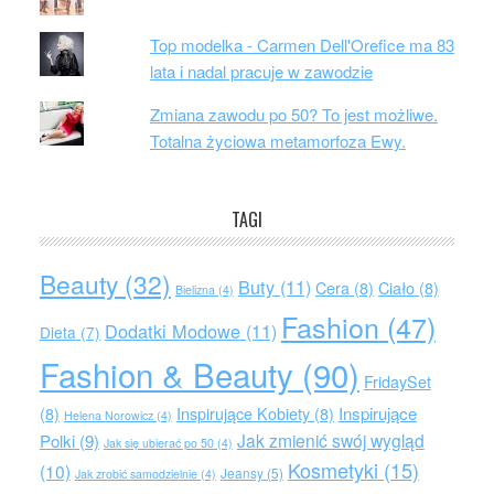
Top modelka - Carmen Dell'Orefice ma 83
lata i nadal pracuje w zawodzie
Zmiana zawodu po 50? To jest możliwe.
Totalna życiowa metamorfoza Ewy.
TAGI
Beauty
(32)
Buty
(11)
Cera
(8)
Ciało
(8)
Bielizna
(4)
Fashion
(47)
Dodatki Modowe
(11)
Dieta
(7)
Fashion & Beauty
(90)
FridaySet
Inspirujące
(8)
Inspirujące Kobiety
(8)
Helena Norowicz
(4)
Jak zmienić swój wygląd
Polki
(9)
Jak się ubierać po 50
(4)
Kosmetyki
(15)
(10)
Jeansy
(5)
Jak zrobić samodzielnie
(4)