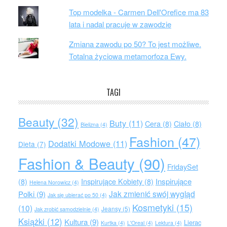
Top modelka - Carmen Dell'Orefice ma 83
lata i nadal pracuje w zawodzie
Zmiana zawodu po 50? To jest możliwe.
Totalna życiowa metamorfoza Ewy.
TAGI
Beauty
(32)
Buty
(11)
Cera
(8)
Ciało
(8)
Bielizna
(4)
Fashion
(47)
Dodatki Modowe
(11)
Dieta
(7)
Fashion & Beauty
(90)
FridaySet
Inspirujące
(8)
Inspirujące Kobiety
(8)
Helena Norowicz
(4)
Jak zmienić swój wygląd
Polki
(9)
Jak się ubierać po 50
(4)
Kosmetyki
(15)
(10)
Jeansy
(5)
Jak zrobić samodzielnie
(4)
Książki
(12)
Kultura
(9)
Lierac
Kurtka
(4)
L'Oreal
(4)
Lektura
(4)