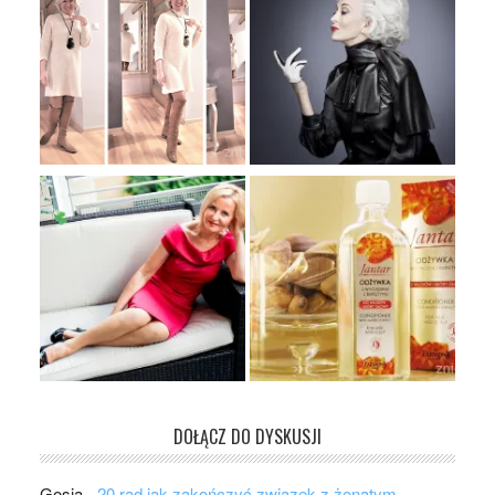
DOŁĄCZ DO DYSKUSJI
Gosia
-
20 rad jak zakończyć związek z żonatym