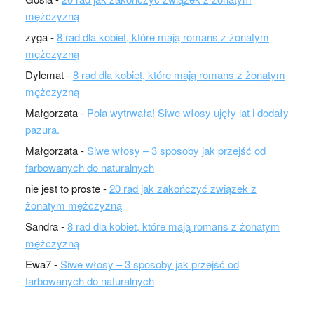
mężczyzną
zyga
-
8 rad dla kobiet, które mają romans z żonatym
mężczyzną
Dylemat
-
8 rad dla kobiet, które mają romans z żonatym
mężczyzną
Małgorzata
-
Pola wytrwała! Siwe włosy ujęły lat i dodały
pazura.
Małgorzata
-
Siwe włosy – 3 sposoby jak przejść od
farbowanych do naturalnych
nie jest to proste
-
20 rad jak zakończyć związek z
żonatym mężczyzną
Sandra
-
8 rad dla kobiet, które mają romans z żonatym
mężczyzną
Ewa7
-
Siwe włosy – 3 sposoby jak przejść od
farbowanych do naturalnych