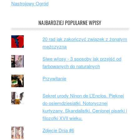
Nastrojowy Ogród
NAJBARDZIEJ POPULARNE WPISY
20 rad jak zakończyć związek z żonatym
mężczyzną
Siwe włosy - 3 sposoby jak przejść od
farbowanych do naturalnych
Przywitanie
Sekret urody Ninon de L’Enclos. Pięknej
do osiemdziesiątki. Notorycznej
kurtyzany. Skandalistki. Cenionej pisarki i
filozofki XVII wieku.
Zdjęcie Dnia #6