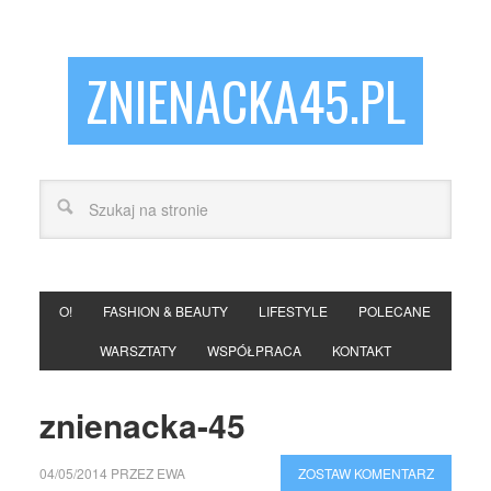
ZNIENACKA45.PL
O!
FASHION & BEAUTY
LIFESTYLE
POLECANE
WARSZTATY
WSPÓŁPRACA
KONTAKT
znienacka-45
04/05/2014
PRZEZ
EWA
ZOSTAW KOMENTARZ