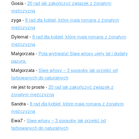
Gosia
-
20 rad jak zakończyć związek z żonatym
mężczyzną
zyga
-
8 rad dla kobiet, które mają romans z żonatym
mężczyzną
Dylemat
-
8 rad dla kobiet, które mają romans z żonatym
mężczyzną
Małgorzata
-
Pola wytrwała! Siwe włosy ujęły lat i dodały
pazura.
Małgorzata
-
Siwe włosy – 3 sposoby jak przejść od
farbowanych do naturalnych
nie jest to proste
-
20 rad jak zakończyć związek z
żonatym mężczyzną
Sandra
-
8 rad dla kobiet, które mają romans z żonatym
mężczyzną
Ewa7
-
Siwe włosy – 3 sposoby jak przejść od
farbowanych do naturalnych