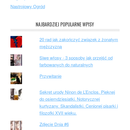
Nastrojowy Ogród
NAJBARDZIEJ POPULARNE WPISY
20 rad jak zakończyć związek z żonatym
mężczyzną
Siwe włosy - 3 sposoby jak przejść od
farbowanych do naturalnych
Przywitanie
Sekret urody Ninon de L’Enclos. Pięknej
do osiemdziesiątki. Notorycznej
kurtyzany. Skandalistki. Cenionej pisarki i
filozofki XVII wieku.
Zdjęcie Dnia #6