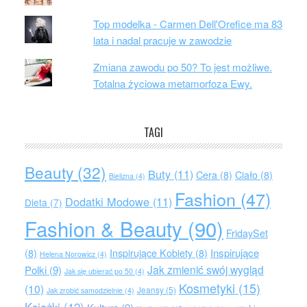
Top modelka - Carmen Dell'Orefice ma 83
lata i nadal pracuje w zawodzie
Zmiana zawodu po 50? To jest możliwe.
Totalna życiowa metamorfoza Ewy.
TAGI
Beauty
(32)
Buty
(11)
Cera
(8)
Ciało
(8)
Bielizna
(4)
Fashion
(47)
Dodatki Modowe
(11)
Dieta
(7)
Fashion & Beauty
(90)
FridaySet
Inspirujące
(8)
Inspirujące Kobiety
(8)
Helena Norowicz
(4)
Jak zmienić swój wygląd
Polki
(9)
Jak się ubierać po 50
(4)
Kosmetyki
(15)
(10)
Jeansy
(5)
Jak zrobić samodzielnie
(4)
Książki
(12)