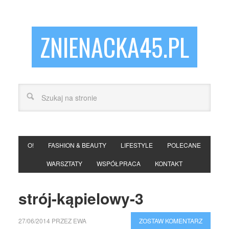
ZNIENACKA45.PL
O!
FASHION & BEAUTY
LIFESTYLE
POLECANE
WARSZTATY
WSPÓŁPRACA
KONTAKT
strój-kąpielowy-3
27/06/2014
PRZEZ
EWA
ZOSTAW KOMENTARZ