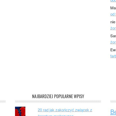
Ma
od 
nie
żo
Sa
żo
Ew
far
NAJBARDZIEJ POPULARNE WPISY
20 rad jak zakończyć związek z
B
żonatym mężczyzną