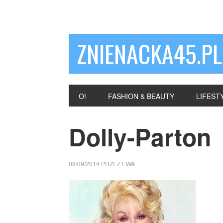
ZNIENACKA45.PL
O!
FASHION & BEAUTY
LIFEST
Dolly-Parton
08/09/2014
PRZEZ
EWA