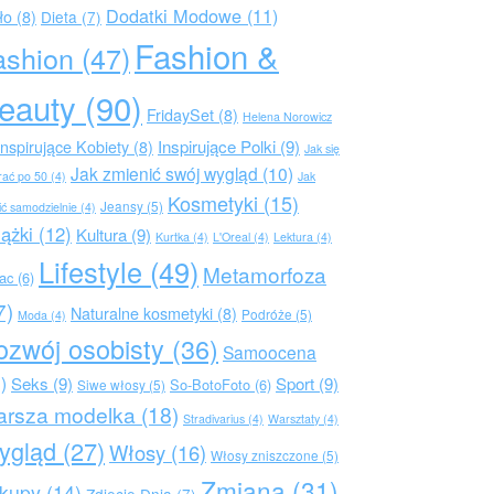
Dodatki Modowe
(11)
ło
(8)
Dieta
(7)
Fashion &
ashion
(47)
eauty
(90)
FridaySet
(8)
Helena Norowicz
Inspirujące Polki
(9)
Inspirujące Kobiety
(8)
Jak się
Jak zmienić swój wygląd
(10)
rać po 50
(4)
Jak
Kosmetyki
(15)
Jeansy
(5)
ić samodzielnie
(4)
iążki
(12)
Kultura
(9)
Kurtka
(4)
L'Oreal
(4)
Lektura
(4)
Lifestyle
(49)
Metamorfoza
rac
(6)
7)
Naturalne kosmetyki
(8)
Podróże
(5)
Moda
(4)
ozwój osobisty
(36)
Samoocena
)
Seks
(9)
Sport
(9)
So-BotoFoto
(6)
Siwe włosy
(5)
arsza modelka
(18)
Stradivarius
(4)
Warsztaty
(4)
ygląd
(27)
Włosy
(16)
Włosy zniszczone
(5)
Zmiana
(31)
kupy
(14)