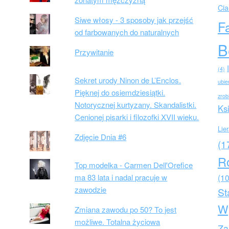
Cia
Siwe włosy - 3 sposoby jak przejść
F
od farbowanych do naturalnych
B
Przywitanie
(4)
Sekret urody Ninon de L’Enclos.
ubie
Pięknej do osiemdziesiątki.
zrob
Notorycznej kurtyzany. Skandalistki.
Ks
Cenionej pisarki i filozofki XVII wieku.
Lie
Zdjęcie Dnia #6
(1
R
Top modelka - Carmen Dell'Orefice
ma 83 lata i nadal pracuje w
(10
zawodzie
St
W
Zmiana zawodu po 50? To jest
możliwe. Totalna życiowa
Za