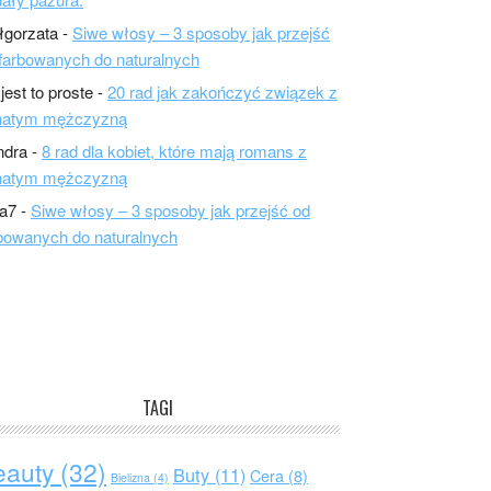
łgorzata
-
Siwe włosy – 3 sposoby jak przejść
farbowanych do naturalnych
 jest to proste
-
20 rad jak zakończyć związek z
natym mężczyzną
ndra
-
8 rad dla kobiet, które mają romans z
natym mężczyzną
a7
-
Siwe włosy – 3 sposoby jak przejść od
bowanych do naturalnych
TAGI
eauty
(32)
Buty
(11)
Cera
(8)
Bielizna
(4)