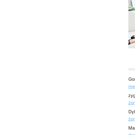
Go
mę
zy
żo
Dy
żo
Ma
dod