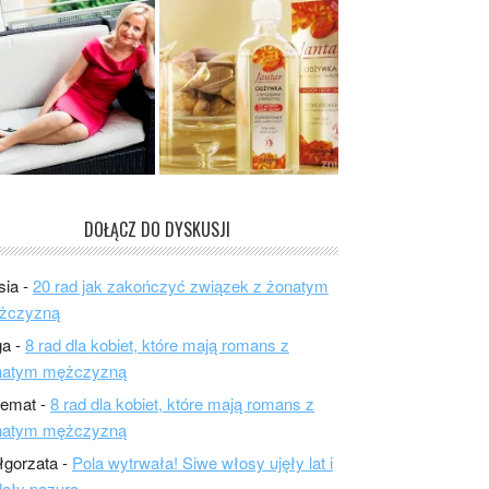
DOŁĄCZ DO DYSKUSJI
sia
-
20 rad jak zakończyć związek z żonatym
żczyzną
ga
-
8 rad dla kobiet, które mają romans z
natym mężczyzną
lemat
-
8 rad dla kobiet, które mają romans z
natym mężczyzną
łgorzata
-
Pola wytrwała! Siwe włosy ujęły lat i
ały pazura.