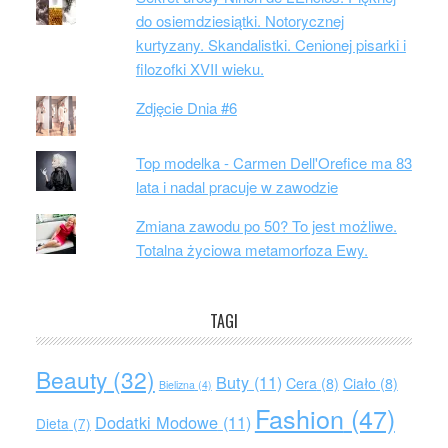
do osiemdziesiątki. Notorycznej
kurtyzany. Skandalistki. Cenionej pisarki i
filozofki XVII wieku.
Zdjęcie Dnia #6
Top modelka - Carmen Dell'Orefice ma 83
lata i nadal pracuje w zawodzie
Zmiana zawodu po 50? To jest możliwe.
Totalna życiowa metamorfoza Ewy.
TAGI
Beauty
(32)
Buty
(11)
Cera
(8)
Ciało
(8)
Bielizna
(4)
Fashion
(47)
Dodatki Modowe
(11)
Dieta
(7)