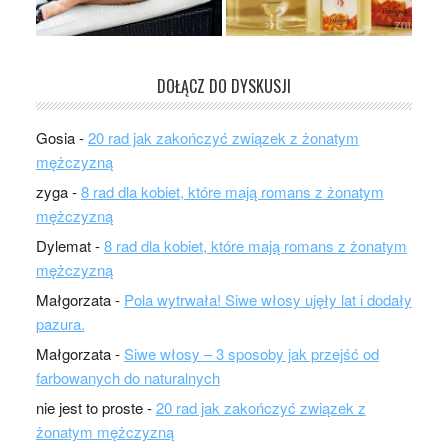
DOŁĄCZ DO DYSKUSJI
Gosia
-
20 rad jak zakończyć związek z żonatym
mężczyzną
zyga
-
8 rad dla kobiet, które mają romans z żonatym
mężczyzną
Dylemat
-
8 rad dla kobiet, które mają romans z żonatym
mężczyzną
Małgorzata
-
Pola wytrwała! Siwe włosy ujęły lat i dodały
pazura.
Małgorzata
-
Siwe włosy – 3 sposoby jak przejść od
farbowanych do naturalnych
nie jest to proste
-
20 rad jak zakończyć związek z
żonatym mężczyzną