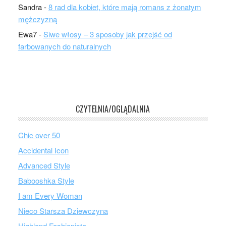
Sandra
-
8 rad dla kobiet, które mają romans z żonatym
mężczyzną
Ewa7
-
Siwe włosy – 3 sposoby jak przejść od
farbowanych do naturalnych
CZYTELNIA/OGLĄDALNIA
Chic over 50
Accidental Icon
Advanced Style
Babooshka Style
I am Every Woman
Nieco Starsza Dziewczyna
Highland Fashionista