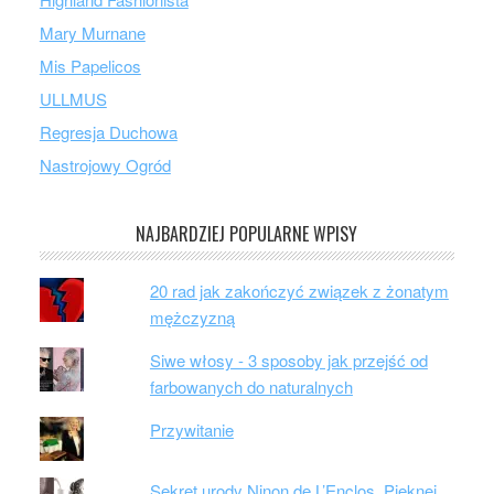
Mary Murnane
Mis Papelicos
ULLMUS
Regresja Duchowa
Nastrojowy Ogród
NAJBARDZIEJ POPULARNE WPISY
20 rad jak zakończyć związek z żonatym
mężczyzną
Siwe włosy - 3 sposoby jak przejść od
farbowanych do naturalnych
Przywitanie
Sekret urody Ninon de L’Enclos. Pięknej