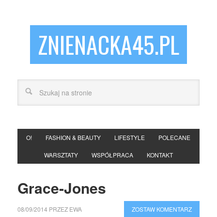
ZNIENACKA45.PL
O!
FASHION & BEAUTY
LIFESTYLE
POLECANE
WARSZTATY
WSPÓŁPRACA
KONTAKT
Grace-Jones
08/09/2014
PRZEZ
EWA
ZOSTAW KOMENTARZ