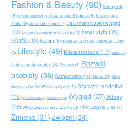
Fashion & Beauty
(90)
FridaySet
Inspirujące
(8)
Inspirujące Kobiety
(8)
Helena Norowicz
(4)
Jak zmienić swój wygląd
Polki
(9)
Jak się ubierać po 50
(4)
Kosmetyki
(15)
(10)
Jeansy
(5)
Jak zrobić samodzielnie
(4)
Książki
(12)
Kultura
(9)
Lierac
Kurtka
(4)
L'Oreal
(4)
Lektura
(4)
Lifestyle
(49)
Metamorfoza
(17)
(6)
Moda
(4)
Rozwój
Naturalne kosmetyki
(8)
Podróże
(5)
osobisty
(36)
Samoocena
(10)
Seks
(9)
Siwe
Starsza modelka
Sport
(9)
So-BotoFoto
(6)
włosy
(5)
Wygląd
(27)
(18)
Włosy
Stradivarius
(4)
Warsztaty
(4)
(16)
Zakupy
(14)
Zdjęcie Dnia
(7)
Włosy zniszczone
(5)
Zmiana
(31)
Związki
(24)