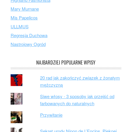
Mary Murnane
Mis Papelicos
ULLMUS
Regresja Duchowa
Nastrojowy Ogród
NAJBARDZIEJ POPULARNE WPISY
20 rad jak zakończyć związek z żonatym
mężczyzną
Siwe włosy - 3 sposoby jak przejść od
farbowanych do naturalnych
Przywitanie
Sekret urody Ninon de L’Enclos. Pięknej