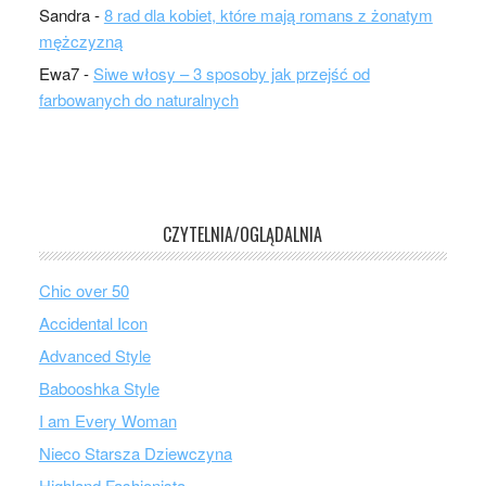
Sandra
-
8 rad dla kobiet, które mają romans z żonatym
mężczyzną
Ewa7
-
Siwe włosy – 3 sposoby jak przejść od
farbowanych do naturalnych
CZYTELNIA/OGLĄDALNIA
Chic over 50
Accidental Icon
Advanced Style
Babooshka Style
I am Every Woman
Nieco Starsza Dziewczyna
Highland Fashionista