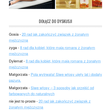
DOŁĄCZ DO DYSKUSJI
Gosia
-
20 rad jak zakończyć związek z żonatym
mężczyzną
zyga
-
8 rad dla kobiet, które mają romans z żonatym
mężczyzną
Dylemat
-
8 rad dla kobiet, które mają romans z żonatym
mężczyzną
Małgorzata
-
Pola wytrwała! Siwe włosy ujęły lat i dodały
pazura.
Małgorzata
-
Siwe włosy – 3 sposoby jak przejść od
farbowanych do naturalnych
nie jest to proste
-
20 rad jak zakończyć związek z
żonatym mężczyzną