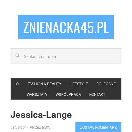
ZNIENACKA45.PL
O!
FASHION & BEAUTY
LIFESTYLE
POLECANE
WARSZTATY
WSPÓŁPRACA
KONTAKT
Jessica-Lange
08/09/2014
PRZEZ
EWA
ZOSTAW KOMENTARZ