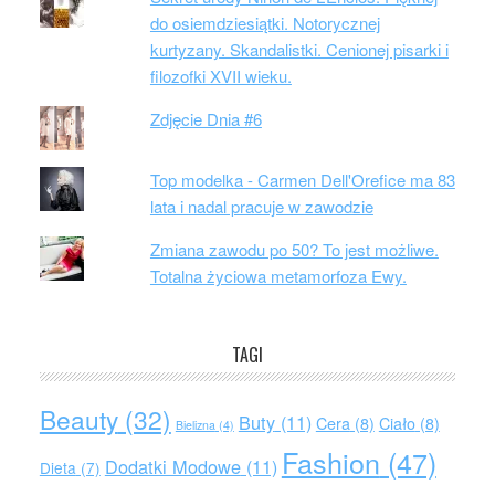
do osiemdziesiątki. Notorycznej
kurtyzany. Skandalistki. Cenionej pisarki i
filozofki XVII wieku.
Zdjęcie Dnia #6
Top modelka - Carmen Dell'Orefice ma 83
lata i nadal pracuje w zawodzie
Zmiana zawodu po 50? To jest możliwe.
Totalna życiowa metamorfoza Ewy.
TAGI
Beauty
(32)
Buty
(11)
Cera
(8)
Ciało
(8)
Bielizna
(4)
Fashion
(47)
Dodatki Modowe
(11)
Dieta
(7)