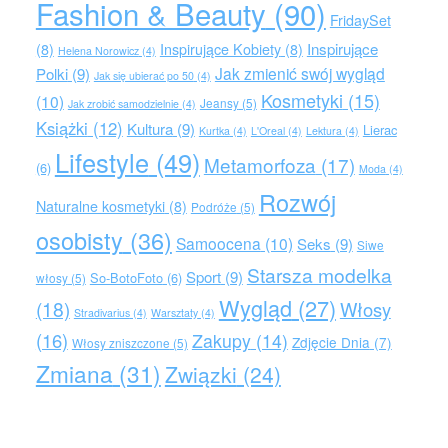
Fashion & Beauty
(90)
FridaySet
Inspirujące
(8)
Inspirujące Kobiety
(8)
Helena Norowicz
(4)
Jak zmienić swój wygląd
Polki
(9)
Jak się ubierać po 50
(4)
Kosmetyki
(15)
(10)
Jeansy
(5)
Jak zrobić samodzielnie
(4)
Książki
(12)
Kultura
(9)
Lierac
Kurtka
(4)
L'Oreal
(4)
Lektura
(4)
Lifestyle
(49)
Metamorfoza
(17)
(6)
Moda
(4)
Rozwój
Naturalne kosmetyki
(8)
Podróże
(5)
osobisty
(36)
Samoocena
(10)
Seks
(9)
Siwe
Starsza modelka
Sport
(9)
So-BotoFoto
(6)
włosy
(5)
Wygląd
(27)
(18)
Włosy
Stradivarius
(4)
Warsztaty
(4)
(16)
Zakupy
(14)
Zdjęcie Dnia
(7)
Włosy zniszczone
(5)
Zmiana
(31)
Związki
(24)