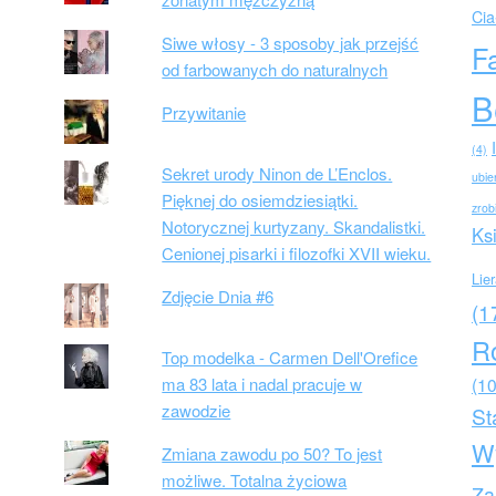
Cia
Siwe włosy - 3 sposoby jak przejść
F
od farbowanych do naturalnych
B
Przywitanie
(4)
Sekret urody Ninon de L’Enclos.
ubie
Pięknej do osiemdziesiątki.
zrob
Notorycznej kurtyzany. Skandalistki.
Ks
Cenionej pisarki i filozofki XVII wieku.
Lie
Zdjęcie Dnia #6
(1
R
Top modelka - Carmen Dell'Orefice
ma 83 lata i nadal pracuje w
(10
zawodzie
St
W
Zmiana zawodu po 50? To jest
możliwe. Totalna życiowa
Za