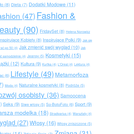
Dodatki Modowe
(11)
ło
(8)
Dieta
(7)
Fashion &
ashion
(47)
eauty
(90)
FridaySet
(8)
Helena Norowicz
Inspirujące Polki
(9)
Inspirujące Kobiety
(8)
Jak się
Jak zmienić swój wygląd
(10)
rać po 50
(4)
Jak
Kosmetyki
(15)
Jeansy
(5)
ić samodzielnie
(4)
iążki
(12)
Kultura
(9)
Kurtka
(4)
L'Oreal
(4)
Lektura
(4)
Lifestyle
(49)
Metamorfoza
rac
(6)
7)
Naturalne kosmetyki
(8)
Podróże
(5)
Moda
(4)
ozwój osobisty
(36)
Samoocena
)
Seks
(9)
Sport
(9)
So-BotoFoto
(6)
Siwe włosy
(5)
arsza modelka
(18)
Stradivarius
(4)
Warsztaty
(4)
ygląd
(27)
Włosy
(16)
Włosy zniszczone
(5)
Zmiana
(31)
kupy
(14)