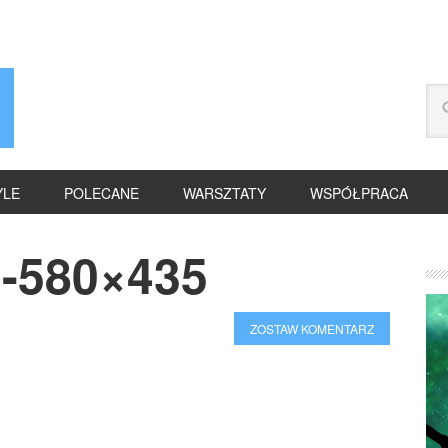
YLE
POLECANE
WARSZTATY
WSPÓŁPRACA
n-580×435
ZOSTAW KOMENTARZ