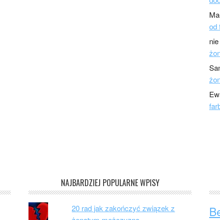
Ma
od 
nie
żo
Sa
żo
Ew
far
NAJBARDZIEJ POPULARNE WPISY
20 rad jak zakończyć związek z
B
żonatym mężczyzną