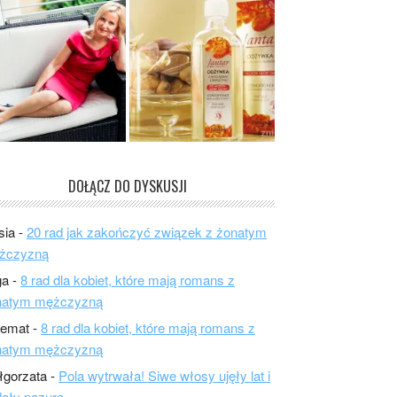
DOŁĄCZ DO DYSKUSJI
sia
-
20 rad jak zakończyć związek z żonatym
żczyzną
ga
-
8 rad dla kobiet, które mają romans z
natym mężczyzną
lemat
-
8 rad dla kobiet, które mają romans z
natym mężczyzną
łgorzata
-
Pola wytrwała! Siwe włosy ujęły lat i
ały pazura.