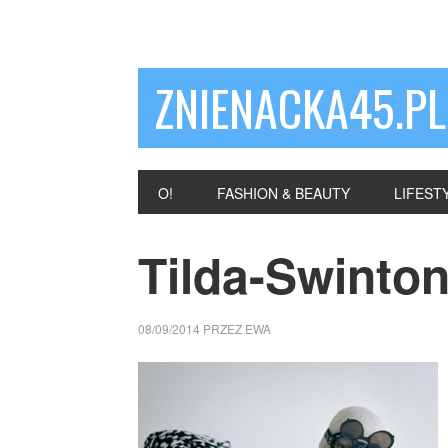
ZNIENACKA45.PL
O!
FASHION & BEAUTY
LIFEST
Tilda-Swinto
08/09/2014
PRZEZ
EWA