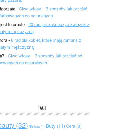
łgorzata
-
Siwe włosy – 3 sposoby jak przejść
farbowanych do naturalnych
 jest to proste
-
20 rad jak zakończyć związek z
natym mężczyzną
ndra
-
8 rad dla kobiet, które mają romans z
natym mężczyzną
a7
-
Siwe włosy – 3 sposoby jak przejść od
bowanych do naturalnych
TAGI
eauty
(32)
Buty
(11)
Cera
(8)
Bielizna
(4)