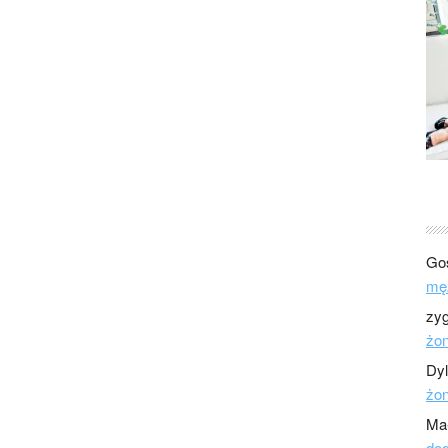
Go
mę
zy
żo
Dy
żo
Ma
dod