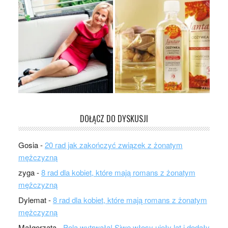
DOŁĄCZ DO DYSKUSJI
Gosia
-
20 rad jak zakończyć związek z żonatym
mężczyzną
zyga
-
8 rad dla kobiet, które mają romans z żonatym
mężczyzną
Dylemat
-
8 rad dla kobiet, które mają romans z żonatym
mężczyzną
Małgorzata
-
Pola wytrwała! Siwe włosy ujęły lat i dodały