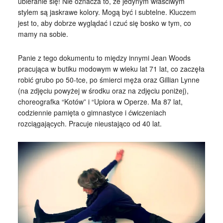
ubieranie się! Nie oznacza to, że jedynym właściwym
stylem są jaskrawe kolory. Mogą być i subtelne. Kluczem
jest to, aby dobrze wyglądać i czuć się bosko w tym, co
mamy na sobie.
Panie z tego dokumentu to między innymi Jean Woods
pracująca w butiku modowym w wieku lat 71 lat, co zaczęła
robić grubo po 50-tce, po śmierci męża oraz Gillian Lynne
(na zdjęciu powyżej w środku oraz na zdjęciu poniżej),
choreografka “Kotów” i “Upiora w Operze. Ma 87 lat,
codziennie pamięta o gimnastyce i ćwiczeniach
rozciągających. Pracuje nieustająco od 40 lat.