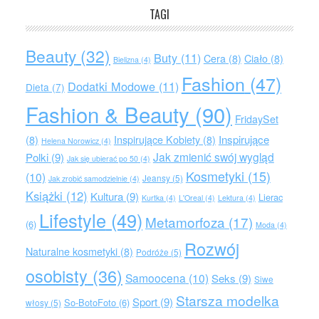
TAGI
Beauty
(32)
Buty
(11)
Cera
(8)
Ciało
(8)
Bielizna
(4)
Fashion
(47)
Dodatki Modowe
(11)
Dieta
(7)
Fashion & Beauty
(90)
FridaySet
Inspirujące
(8)
Inspirujące Kobiety
(8)
Helena Norowicz
(4)
Jak zmienić swój wygląd
Polki
(9)
Jak się ubierać po 50
(4)
Kosmetyki
(15)
(10)
Jeansy
(5)
Jak zrobić samodzielnie
(4)
Książki
(12)
Kultura
(9)
Lierac
Kurtka
(4)
L'Oreal
(4)
Lektura
(4)
Lifestyle
(49)
Metamorfoza
(17)
(6)
Moda
(4)
Rozwój
Naturalne kosmetyki
(8)
Podróże
(5)
osobisty
(36)
Samoocena
(10)
Seks
(9)
Siwe
Starsza modelka
Sport
(9)
So-BotoFoto
(6)
włosy
(5)