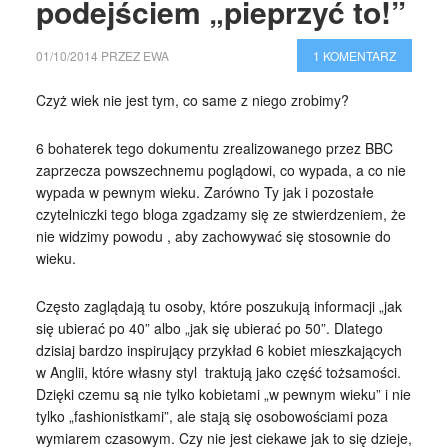
podejściem „pieprzyć to!”
01/10/2014
PRZEZ
EWA
1 KOMENTARZ
Czyż wiek nie jest tym, co same z niego zrobimy?
6 bohaterek tego dokumentu zrealizowanego przez BBC
zaprzecza powszechnemu poglądowi, co wypada, a co nie
wypada w pewnym wieku. Zarówno Ty jak i pozostałe
czytelniczki tego bloga zgadzamy się ze stwierdzeniem, że
nie widzimy powodu , aby zachowywać się stosownie do
wieku.
Często zaglądają tu osoby, które poszukują informacji „jak
się ubierać po 40” albo „jak się ubierać po 50”. Dlatego
dzisiaj bardzo inspirujący przykład 6 kobiet mieszkających
w Anglii, które własny styl traktują jako część tożsamości.
Dzięki czemu są nie tylko kobietami „w pewnym wieku” i nie
tylko „fashionistkami”, ale stają się osobowościami poza
wymiarem czasowym. Czy nie jest ciekawe jak to się dzieje,