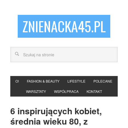
ZNIENACKA45.PL
O!
FASHION & BEAUTY
LIFESTYLE
POLECANE
WARSZTATY
WSPÓŁPRACA
KONTAKT
6 inspirujących kobiet,
średnia wieku 80, z