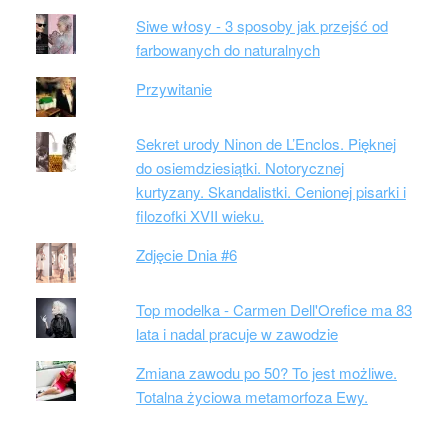
Siwe włosy - 3 sposoby jak przejść od
farbowanych do naturalnych
Przywitanie
Sekret urody Ninon de L’Enclos. Pięknej
do osiemdziesiątki. Notorycznej
kurtyzany. Skandalistki. Cenionej pisarki i
filozofki XVII wieku.
Zdjęcie Dnia #6
Top modelka - Carmen Dell'Orefice ma 83
lata i nadal pracuje w zawodzie
Zmiana zawodu po 50? To jest możliwe.
Totalna życiowa metamorfoza Ewy.