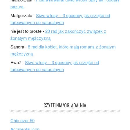
pazura.
Małgorzata
-
Siwe włosy – 3 sposoby jak przejść od
farbowanych do naturalnych
nie jest to proste
-
20 rad jak zakończyć związek z
żonatym mężczyzną
Sandra
-
8 rad dla kobiet, które mają romans z żonatym
mężczyzną
Ewa7
-
Siwe włosy – 3 sposoby jak przejść od
farbowanych do naturalnych
CZYTELNIA/OGLĄDALNIA
Chic over 50
Accidental Icon