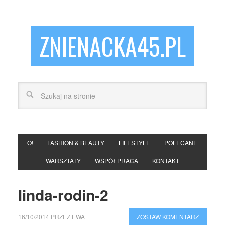
ZNIENACKA45.PL
O!
FASHION & BEAUTY
LIFESTYLE
POLECANE
WARSZTATY
WSPÓŁPRACA
KONTAKT
linda-rodin-2
16/10/2014
PRZEZ
EWA
ZOSTAW KOMENTARZ