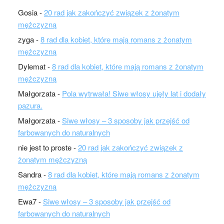
Gosia
-
20 rad jak zakończyć związek z żonatym
mężczyzną
zyga
-
8 rad dla kobiet, które mają romans z żonatym
mężczyzną
Dylemat
-
8 rad dla kobiet, które mają romans z żonatym
mężczyzną
Małgorzata
-
Pola wytrwała! Siwe włosy ujęły lat i dodały
pazura.
Małgorzata
-
Siwe włosy – 3 sposoby jak przejść od
farbowanych do naturalnych
nie jest to proste
-
20 rad jak zakończyć związek z
żonatym mężczyzną
Sandra
-
8 rad dla kobiet, które mają romans z żonatym
mężczyzną
Ewa7
-
Siwe włosy – 3 sposoby jak przejść od
farbowanych do naturalnych