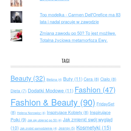
Top modelka - Carmen Dell'Orefice ma 83
lata i nadal pracuje w zawodzie
Zmiana zawodu po 50? To jest możliwe.
Totalna życiowa metamorfoza Ewy.
TAGI
Beauty
(32)
Buty
(11)
Cera
(8)
Ciało
(8)
Bielizna
(4)
Fashion
(47)
Dodatki Modowe
(11)
Dieta
(7)
Fashion & Beauty
(90)
FridaySet
Inspirujące
(8)
Inspirujące Kobiety
(8)
Helena Norowicz
(4)
Jak zmienić swój wygląd
Polki
(9)
Jak się ubierać po 50
(4)
Kosmetyki
(15)
(10)
Jeansy
(5)
Jak zrobić samodzielnie
(4)