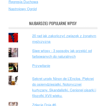
Regresja Duchowa
Nastrojowy Ogród
NAJBARDZIEJ POPULARNE WPISY
20 rad jak zakończyć związek z żonatym
mężczyzną
Siwe włosy - 3 sposoby jak przejść od
farbowanych do naturalnych
Przywitanie
Sekret urody Ninon de L’Enclos. Pięknej
do osiemdziesiątki. Notorycznej
kurtyzany. Skandalistki. Cenionej pisarki i
filozofki XVII wieku.
Zdjęcie Dnia #6