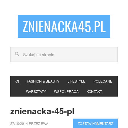
ZNIENACKA45.PL
O!
FASHION & BEAUTY
LIFESTYLE
POLECANE
WARSZTATY
WSPÓŁPRACA
KONTAKT
znienacka-45-pl
27/10/2014
PRZEZ
EWA
ZOSTAW KOMENTARZ