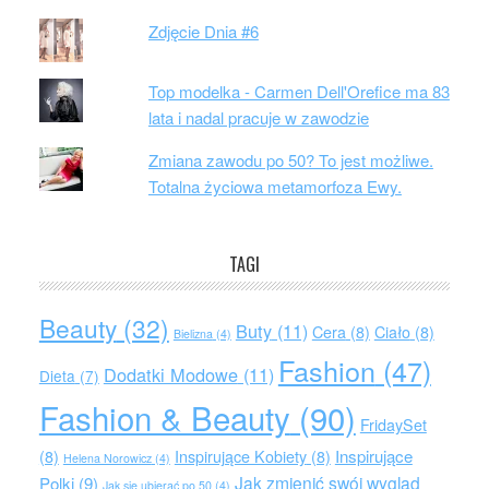
Zdjęcie Dnia #6
Top modelka - Carmen Dell'Orefice ma 83
lata i nadal pracuje w zawodzie
Zmiana zawodu po 50? To jest możliwe.
Totalna życiowa metamorfoza Ewy.
TAGI
Beauty
(32)
Buty
(11)
Cera
(8)
Ciało
(8)
Bielizna
(4)
Fashion
(47)
Dodatki Modowe
(11)
Dieta
(7)
Fashion & Beauty
(90)
FridaySet
Inspirujące
(8)
Inspirujące Kobiety
(8)
Helena Norowicz
(4)
Jak zmienić swój wygląd
Polki
(9)
Jak się ubierać po 50
(4)