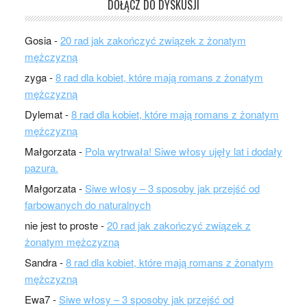
DOŁĄCZ DO DYSKUSJI
Gosia
-
20 rad jak zakończyć związek z żonatym
mężczyzną
zyga
-
8 rad dla kobiet, które mają romans z żonatym
mężczyzną
Dylemat
-
8 rad dla kobiet, które mają romans z żonatym
mężczyzną
Małgorzata
-
Pola wytrwała! Siwe włosy ujęły lat i dodały
pazura.
Małgorzata
-
Siwe włosy – 3 sposoby jak przejść od
farbowanych do naturalnych
nie jest to proste
-
20 rad jak zakończyć związek z
żonatym mężczyzną
Sandra
-
8 rad dla kobiet, które mają romans z żonatym
mężczyzną
Ewa7
-
Siwe włosy – 3 sposoby jak przejść od