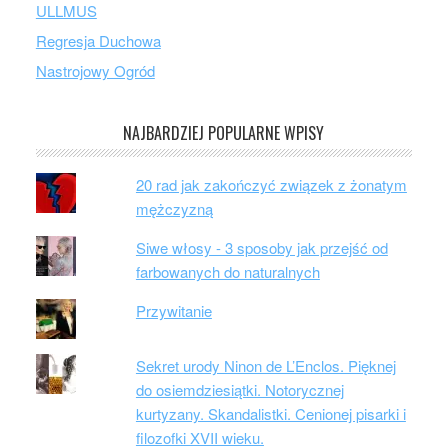
ULLMUS
Regresja Duchowa
Nastrojowy Ogród
NAJBARDZIEJ POPULARNE WPISY
20 rad jak zakończyć związek z żonatym
mężczyzną
Siwe włosy - 3 sposoby jak przejść od
farbowanych do naturalnych
Przywitanie
Sekret urody Ninon de L’Enclos. Pięknej
do osiemdziesiątki. Notorycznej
kurtyzany. Skandalistki. Cenionej pisarki i
filozofki XVII wieku.