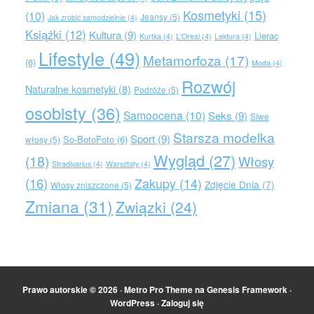
Kosmetyki
(15)
(10)
Jeansy
(5)
Jak zrobić samodzielnie
(4)
Książki
(12)
Kultura
(9)
Lierac
Kurtka
(4)
L'Oreal
(4)
Lektura
(4)
Lifestyle
(49)
Metamorfoza
(17)
(6)
Moda
(4)
Rozwój
Naturalne kosmetyki
(8)
Podróże
(5)
osobisty
(36)
Samoocena
(10)
Seks
(9)
Siwe
Starsza modelka
Sport
(9)
So-BotoFoto
(6)
włosy
(5)
Wygląd
(27)
(18)
Włosy
Stradivarius
(4)
Warsztaty
(4)
(16)
Zakupy
(14)
Zdjęcie Dnia
(7)
Włosy zniszczone
(5)
Zmiana
(31)
Związki
(24)
Prawo autorskie © 2026 ·
Metro Pro Theme
na
Genesis Framework
·
WordPress
·
Zaloguj się