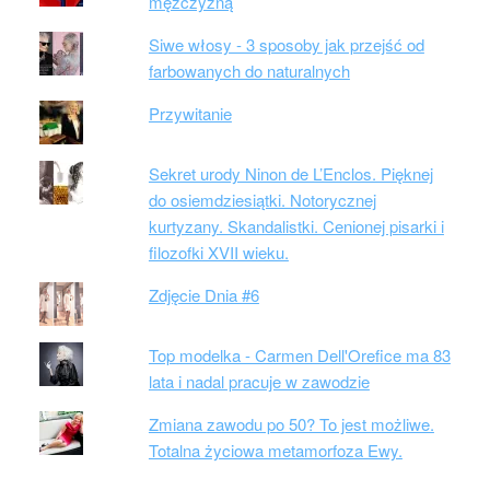
mężczyzną
Siwe włosy - 3 sposoby jak przejść od
farbowanych do naturalnych
Przywitanie
Sekret urody Ninon de L’Enclos. Pięknej
do osiemdziesiątki. Notorycznej
kurtyzany. Skandalistki. Cenionej pisarki i
filozofki XVII wieku.
Zdjęcie Dnia #6
Top modelka - Carmen Dell'Orefice ma 83
lata i nadal pracuje w zawodzie
Zmiana zawodu po 50? To jest możliwe.
Totalna życiowa metamorfoza Ewy.