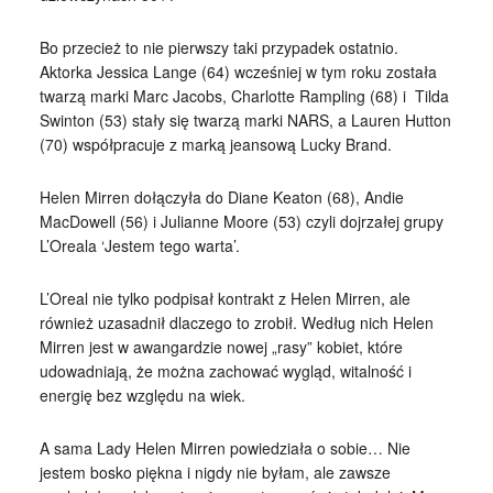
Bo przecież to nie pierwszy taki przypadek ostatnio.
Aktorka Jessica Lange (64) wcześniej w tym roku została
twarzą marki Marc Jacobs, Charlotte Rampling (68) i Tilda
Swinton (53) stały się twarzą marki NARS, a Lauren Hutton
(70) współpracuje z marką jeansową Lucky Brand.
Helen Mirren dołączyła do Diane Keaton (68), Andie
MacDowell (56) i Julianne Moore (53) czyli dojrzałej grupy
L’Oreala ‘Jestem tego warta’.
L’Oreal nie tylko podpisał kontrakt z Helen Mirren, ale
również uzasadnił dlaczego to zrobił. Według nich Helen
Mirren jest w awangardzie nowej „rasy” kobiet, które
udowadniają, że można zachować wygląd, witalność i
energię bez względu na wiek.
A sama Lady Helen Mirren powiedziała o sobie… Nie
jestem bosko piękna i nigdy nie byłam, ale zawsze