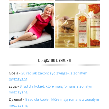
DOŁĄCZ DO DYSKUSJI
Gosia
-
20 rad jak zakończyć związek z żonatym
mężczyzną
zyga
-
8 rad dla kobiet, które mają romans z żonatym
mężczyzną
Dylemat
-
8 rad dla kobiet, które mają romans z żonatym
mężczyzną