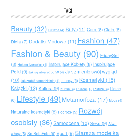
TAGI
Beauty
(32)
Buty
(11)
Cera
(8)
Ciało
(8)
Bielizna
(4)
Fashion
(47)
Dodatki Modowe
(11)
Dieta
(7)
Fashion & Beauty
(90)
FridaySet
Inspirujące
(8)
Inspirujące Kobiety
(8)
Helena Norowicz
(4)
Jak zmienić swój wygląd
Polki
(9)
Jak się ubierać po 50
(4)
Kosmetyki
(15)
(10)
Jeansy
(5)
Jak zrobić samodzielnie
(4)
Książki
(12)
Kultura
(9)
Lierac
Kurtka
(4)
L'Oreal
(4)
Lektura
(4)
Lifestyle
(49)
Metamorfoza
(17)
(6)
Moda
(4)
Rozwój
Naturalne kosmetyki
(8)
Podróże
(5)
osobisty
(36)
Samoocena
(10)
Seks
(9)
Siwe
Starsza modelka
Sport
(9)
So-BotoFoto
(6)
włosy
(5)