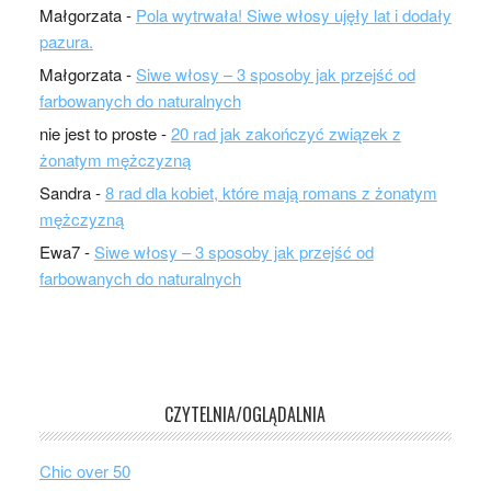
Małgorzata
-
Pola wytrwała! Siwe włosy ujęły lat i dodały
pazura.
Małgorzata
-
Siwe włosy – 3 sposoby jak przejść od
farbowanych do naturalnych
nie jest to proste
-
20 rad jak zakończyć związek z
żonatym mężczyzną
Sandra
-
8 rad dla kobiet, które mają romans z żonatym
mężczyzną
Ewa7
-
Siwe włosy – 3 sposoby jak przejść od
farbowanych do naturalnych
CZYTELNIA/OGLĄDALNIA
Chic over 50