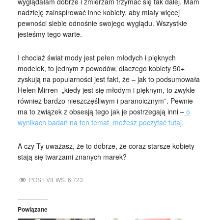
wyglądałam dobrze i zmierzam trzymać się tak dalej. Mam
nadzieję zainspirować inne kobiety, aby miały więcej
pewności siebie odnośnie swojego wyglądu. Wszystkie
jesteśmy tego warte.
I chociaż świat mody jest pełen młodych i pięknych
modelek, to jednym z powodów, dlaczego kobiety 50+
zyskują na popularności jest fakt, że – jak to podsumowała
Helen Mirren „kiedy jest się młodym i pięknym, to zwykle
również bardzo nieszczęśliwym i paranoicznym”. Pewnie
ma to związek z obsesją tego jak je postrzegają inni –
o
wynikach badań na ten temat możesz poczytać tutaj.
A czy Ty uważasz, że to dobrze, że coraz starsze kobiety
stają się twarzami znanych marek?
POST VIEWS:
6 723
Powiązane