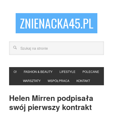
ZNIENACKA45.PL
O!
FASHION & BEAUTY
LIFESTYLE
POLECANE
WARSZTATY
WSPÓŁPRACA
KONTAKT
Helen Mirren podpisała
swój pierwszy kontrakt