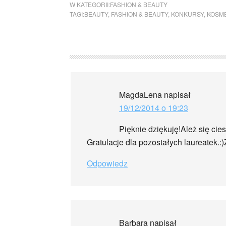
W KATEGORII:
FASHION & BEAUTY
TAGI:
BEAUTY
,
FASHION & BEAUTY
,
KONKURSY
,
KOSME
MagdaLena
napisał
19/12/2014 o 19:23
Pięknie dziękuję!Ależ się ci
Gratulacje dla pozostałych laureatek.
Odpowiedz
Barbara
napisał