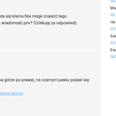
Ma
od 
sta się kłania.Nie mogé znależć tego
nie
a wiadomość priv? Dziékuję za odpowiedż.
żo
Sa
żo
Ew
far
a górze po prawej, na czarnym pasku pojawi się
adowa-strona/