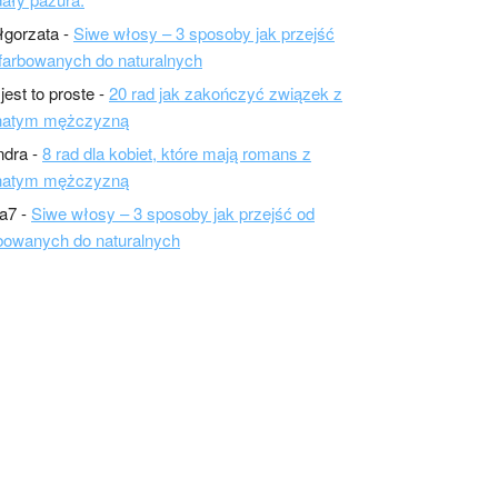
łgorzata
-
Siwe włosy – 3 sposoby jak przejść
farbowanych do naturalnych
 jest to proste
-
20 rad jak zakończyć związek z
natym mężczyzną
ndra
-
8 rad dla kobiet, które mają romans z
natym mężczyzną
a7
-
Siwe włosy – 3 sposoby jak przejść od
bowanych do naturalnych