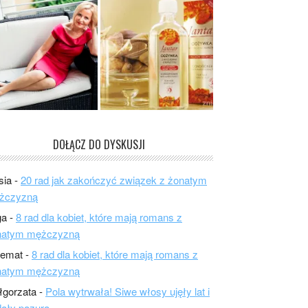
DOŁĄCZ DO DYSKUSJI
sia
-
20 rad jak zakończyć związek z żonatym
żczyzną
ga
-
8 rad dla kobiet, które mają romans z
natym mężczyzną
lemat
-
8 rad dla kobiet, które mają romans z
natym mężczyzną
łgorzata
-
Pola wytrwała! Siwe włosy ujęły lat i
ały pazura.