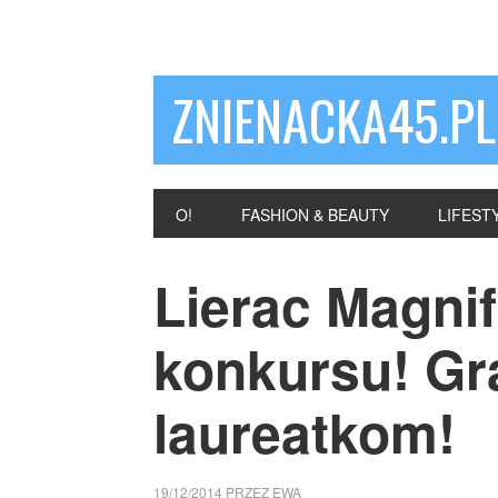
ZNIENACKA45.PL
O!
FASHION & BEAUTY
LIFEST
Lierac Magnif
konkursu! Gr
laureatkom!
19/12/2014
PRZEZ
EWA