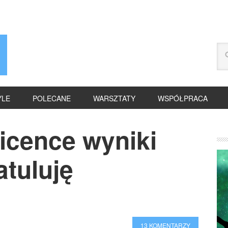
YLE
POLECANE
WARSZTATY
WSPÓŁPRACA
icence wyniki
atuluję
13 KOMENTARZY