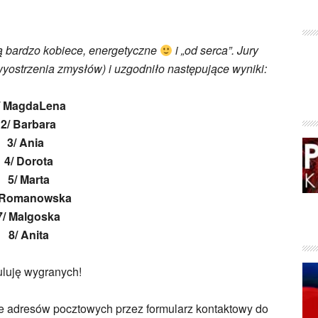
ą bardzo kobiece, energetyczne
i „od serca”. Jury
yostrzenia zmysłów) i uzgodniło następujące wyniki:
/ MagdaLena
2/ Barbara
3/ Ania
4/ Dorota
5/ Marta
 Romanowska
7/ Malgoska
8/ Anita
uluję wygranych!
e adresów pocztowych przez formularz kontaktowy do