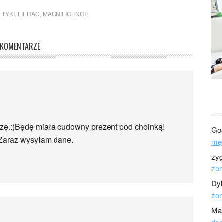
TYKI
,
LIERAC
,
MAGNIFICENCE
KOMENTARZE
eszę.:)Będę miała cudowny prezent pod choinką!
Go
:)Zaraz wysyłam dane.
mę
zy
żo
Dy
żo
Ma
dod