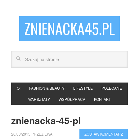
ZNIENACKA45.PL
O!
FASHION & BEAUTY
LIFESTYLE
POLECANE
WARSZTATY
WSPÓŁPRACA
KONTAKT
znienacka-45-pl
26/03/2015
PRZEZ
EWA
ZOSTAW KOMENTARZ