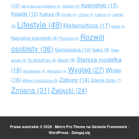
Kosmetyki
(15)
(10)
Jeansy
(5)
Jak zrobić samodzielnie
(4)
Książki
(12)
Kultura
(9)
Lierac
Kurtka
(4)
L'Oreal
(4)
Lektura
(4)
Lifestyle
(49)
Metamorfoza
(17)
(6)
Moda
(4)
Rozwój
Naturalne kosmetyki
(8)
Podróże
(5)
osobisty
(36)
Samoocena
(10)
Seks
(9)
Siwe
Starsza modelka
Sport
(9)
So-BotoFoto
(6)
włosy
(5)
Wygląd
(27)
(18)
Włosy
Stradivarius
(4)
Warsztaty
(4)
(16)
Zakupy
(14)
Zdjęcie Dnia
(7)
Włosy zniszczone
(5)
Zmiana
(31)
Związki
(24)
Prawo autorskie © 2026 ·
Metro Pro Theme
na
Genesis Framework
·
WordPress
·
Zaloguj się