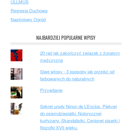
ULLMUS
Regresja Duchowa
Nastrojowy Ogród
NAJBARDZIEJ POPULARNE WPISY
20 rad jak zakończyć związek z żonatym
mężczyzną
Siwe włosy - 3 sposoby jak przejść od
farbowanych do naturalnych
Przywitanie
Sekret urody Ninon de L’Enclos. Pięknej
do osiemdziesiątki. Notorycznej
kurtyzany. Skandalistki. Cenionej pisarki i
filozofki XVII wieku.