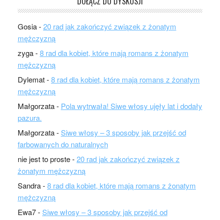
DOŁĄCZ DO DYSKUSJI
Gosia
-
20 rad jak zakończyć związek z żonatym
mężczyzną
zyga
-
8 rad dla kobiet, które mają romans z żonatym
mężczyzną
Dylemat
-
8 rad dla kobiet, które mają romans z żonatym
mężczyzną
Małgorzata
-
Pola wytrwała! Siwe włosy ujęły lat i dodały
pazura.
Małgorzata
-
Siwe włosy – 3 sposoby jak przejść od
farbowanych do naturalnych
nie jest to proste
-
20 rad jak zakończyć związek z
żonatym mężczyzną
Sandra
-
8 rad dla kobiet, które mają romans z żonatym
mężczyzną
Ewa7
-
Siwe włosy – 3 sposoby jak przejść od