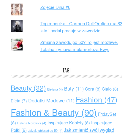
Zdjęcie Dnia #6
Top modelka - Carmen Dell'Orefice ma 83
lata i nadal pracuje w zawodzie
Zmiana zawodu po 50? To jest możliwe.
Totalna życiowa metamorfoza Ewy.
TAGI
Beauty
(32)
Buty
(11)
Cera
(8)
Ciało
(8)
Bielizna
(4)
Fashion
(47)
Dodatki Modowe
(11)
Dieta
(7)
Fashion & Beauty
(90)
FridaySet
Inspirujące
(8)
Inspirujące Kobiety
(8)
Helena Norowicz
(4)
Jak zmienić swój wygląd
Polki
(9)
Jak się ubierać po 50
(4)