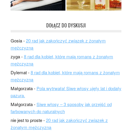
DOŁĄCZ DO DYSKUSJI
Gosia
-
20 rad jak zakończyć związek z żonatym
mężczyzną
zyga
-
8 rad dla kobiet, które mają romans z żonatym
mężczyzną
Dylemat
-
8 rad dla kobiet, które mają romans z żonatym
mężczyzną
Małgorzata
-
Pola wytrwała! Siwe włosy ujęły lat i dodały
pazura.
Małgorzata
-
Siwe włosy – 3 sposoby jak przejść od
farbowanych do naturalnych
nie jest to proste
-
20 rad jak zakończyć związek z
żonatym mężczyzną