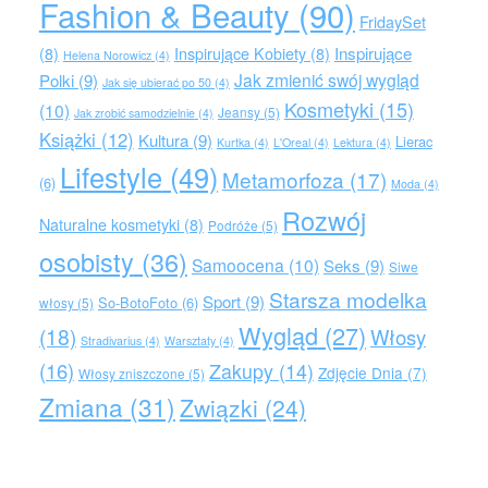
Fashion & Beauty
(90)
FridaySet
Inspirujące
(8)
Inspirujące Kobiety
(8)
Helena Norowicz
(4)
Jak zmienić swój wygląd
Polki
(9)
Jak się ubierać po 50
(4)
Kosmetyki
(15)
(10)
Jeansy
(5)
Jak zrobić samodzielnie
(4)
Książki
(12)
Kultura
(9)
Lierac
Kurtka
(4)
L'Oreal
(4)
Lektura
(4)
Lifestyle
(49)
Metamorfoza
(17)
(6)
Moda
(4)
Rozwój
Naturalne kosmetyki
(8)
Podróże
(5)
osobisty
(36)
Samoocena
(10)
Seks
(9)
Siwe
Starsza modelka
Sport
(9)
So-BotoFoto
(6)
włosy
(5)
Wygląd
(27)
(18)
Włosy
Stradivarius
(4)
Warsztaty
(4)
(16)
Zakupy
(14)
Zdjęcie Dnia
(7)
Włosy zniszczone
(5)
Zmiana
(31)
Związki
(24)