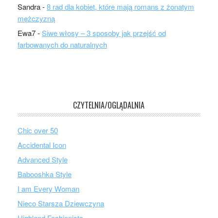
Sandra
-
8 rad dla kobiet, które mają romans z żonatym
mężczyzną
Ewa7
-
Siwe włosy – 3 sposoby jak przejść od
farbowanych do naturalnych
CZYTELNIA/OGLĄDALNIA
Chic over 50
Accidental Icon
Advanced Style
Babooshka Style
I am Every Woman
Nieco Starsza Dziewczyna
Highland Fashionista