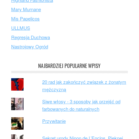
Mary Murnane
Mis Papelicos
ULLMUS
Regresja Duchowa
Nastrojowy Ogród
NAJBARDZIEJ POPULARNE WPISY
20 rad jak zakończyć związek z żonatym
mężczyzną
Siwe włosy - 3 sposoby jak przejść od
farbowanych do naturalnych
Przywitanie
Sekret urody Ninon de L’Enclos. Pięknej