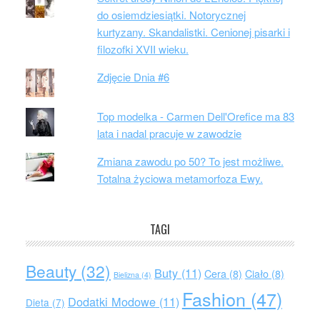
do osiemdziesiątki. Notorycznej
kurtyzany. Skandalistki. Cenionej pisarki i
filozofki XVII wieku.
Zdjęcie Dnia #6
Top modelka - Carmen Dell'Orefice ma 83
lata i nadal pracuje w zawodzie
Zmiana zawodu po 50? To jest możliwe.
Totalna życiowa metamorfoza Ewy.
TAGI
Beauty
(32)
Buty
(11)
Cera
(8)
Ciało
(8)
Bielizna
(4)
Fashion
(47)
Dodatki Modowe
(11)
Dieta
(7)