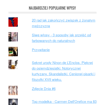
NAJBARDZIEJ POPULARNE WPISY
20 rad jak zakończyć związek z żonatym
mężczyzną
Siwe włosy - 3 sposoby jak przejść od
farbowanych do naturalnych
Przywitanie
Sekret urody Ninon de L’Enclos. Pięknej
do osiemdziesiątki. Notorycznej
kurtyzany. Skandalistki. Cenionej pisarki i
filozofki XVII wieku.
Zdjęcie Dnia #6
Top modelka - Carmen Dell'Orefice ma 83