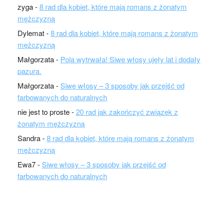
zyga
-
8 rad dla kobiet, które mają romans z żonatym
mężczyzną
Dylemat
-
8 rad dla kobiet, które mają romans z żonatym
mężczyzną
Małgorzata
-
Pola wytrwała! Siwe włosy ujęły lat i dodały
pazura.
Małgorzata
-
Siwe włosy – 3 sposoby jak przejść od
farbowanych do naturalnych
nie jest to proste
-
20 rad jak zakończyć związek z
żonatym mężczyzną
Sandra
-
8 rad dla kobiet, które mają romans z żonatym
mężczyzną
Ewa7
-
Siwe włosy – 3 sposoby jak przejść od
farbowanych do naturalnych