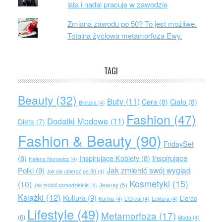
lata i nadal pracuje w zawodzie
Zmiana zawodu po 50? To jest możliwe.
Totalna życiowa metamorfoza Ewy.
TAGI
Beauty
(32)
Buty
(11)
Cera
(8)
Ciało
(8)
Bielizna
(4)
Fashion
(47)
Dodatki Modowe
(11)
Dieta
(7)
Fashion & Beauty
(90)
FridaySet
Inspirujące
(8)
Inspirujące Kobiety
(8)
Helena Norowicz
(4)
Jak zmienić swój wygląd
Polki
(9)
Jak się ubierać po 50
(4)
Kosmetyki
(15)
(10)
Jeansy
(5)
Jak zrobić samodzielnie
(4)
Książki
(12)
Kultura
(9)
Lierac
Kurtka
(4)
L'Oreal
(4)
Lektura
(4)
Lifestyle
(49)
Metamorfoza
(17)
(6)
Moda
(4)