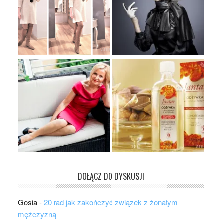
DOŁĄCZ DO DYSKUSJI
Gosia
-
20 rad jak zakończyć związek z żonatym
mężczyzną