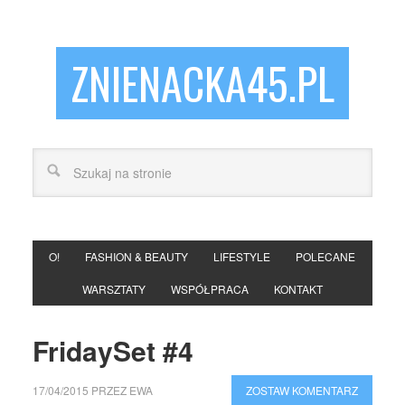
ZNIENACKA45.PL
O!
FASHION & BEAUTY
LIFESTYLE
POLECANE
WARSZTATY
WSPÓŁPRACA
KONTAKT
FridaySet #4
17/04/2015
PRZEZ
EWA
ZOSTAW KOMENTARZ