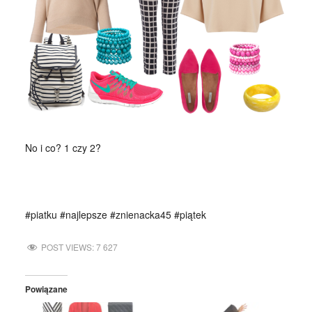
No i co? 1 czy 2?
#piatku #najlepsze #znienacka45 #piątek
POST VIEWS:
7 627
Powiązane