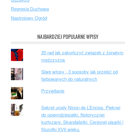
Regresja Duchowa
Nastrojowy Ogród
NAJBARDZIEJ POPULARNE WPISY
20 rad jak zakończyć związek z żonatym
mężczyzną
Siwe włosy - 3 sposoby jak przejść od
farbowanych do naturalnych
Przywitanie
Sekret urody Ninon de L’Enclos. Pięknej
do osiemdziesiątki. Notorycznej
kurtyzany. Skandalistki. Cenionej pisarki i
filozofki XVII wieku.