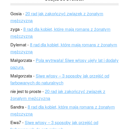
Gosia
-
20 rad jak zakończyć związek z żonatym
mężczyzną
zyga
-
8 rad dla kobiet, które mają romans z żonatym
mężczyzną
Dylemat
-
8 rad dla kobiet, które mają romans z żonatym
mężczyzną
Małgorzata
-
Pola wytrwała! Siwe włosy ujęły lat i dodały
pazura.
Małgorzata
-
Siwe włosy – 3 sposoby jak przejść od
farbowanych do naturalnych
nie jest to proste
-
20 rad jak zakończyć związek z
żonatym mężczyzną
Sandra
-
8 rad dla kobiet, które mają romans z żonatym
mężczyzną
Ewa7
-
Siwe włosy – 3 sposoby jak przejść od