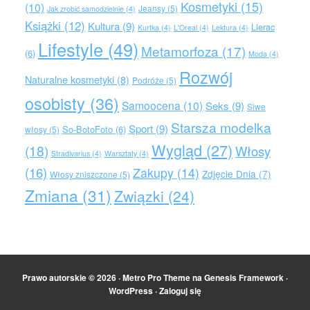
Kosmetyki
(15)
(10)
Jeansy
(5)
Jak zrobić samodzielnie
(4)
Książki
(12)
Kultura
(9)
Lierac
Kurtka
(4)
L'Oreal
(4)
Lektura
(4)
Lifestyle
(49)
Metamorfoza
(17)
(6)
Moda
(4)
Rozwój
Naturalne kosmetyki
(8)
Podróże
(5)
osobisty
(36)
Samoocena
(10)
Seks
(9)
Siwe
Starsza modelka
Sport
(9)
So-BotoFoto
(6)
włosy
(5)
Wygląd
(27)
(18)
Włosy
Stradivarius
(4)
Warsztaty
(4)
(16)
Zakupy
(14)
Zdjęcie Dnia
(7)
Włosy zniszczone
(5)
Zmiana
(31)
Związki
(24)
Prawo autorskie © 2026 ·
Metro Pro Theme
na
Genesis Framework
·
WordPress
·
Zaloguj się