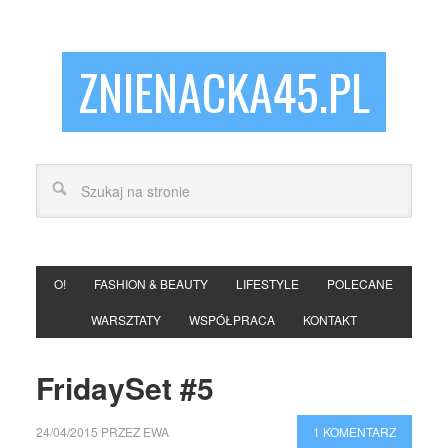
ZNIENACKA45.PL
O!
FASHION & BEAUTY
LIFESTYLE
POLECANE
WARSZTATY
WSPÓŁPRACA
KONTAKT
FridaySet #5
24/04/2015
PRZEZ
EWA
1 KOMENTARZ