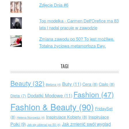
Zdjęcie Dnia #6
Top modelka - Carmen Dell'Orefice ma 83
lata i nadal pracuje w zawodzie
Zmiana zawodu po 50? To jest możliwe.
Totalna życiowa metamorfoza Ewy.
TAGI
Beauty
(32)
Buty
(11)
Cera
(8)
Ciało
(8)
Bielizna
(4)
Fashion
(47)
Dodatki Modowe
(11)
Dieta
(7)
Fashion & Beauty
(90)
FridaySet
Inspirujące
(8)
Inspirujące Kobiety
(8)
Helena Norowicz
(4)
Jak zmienić swój wygląd
Polki
(9)
Jak się ubierać po 50
(4)