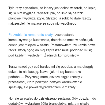
Tyle razy słyszałam, że lepszy jest dekolt w serek, bo lepiej
się w nim wygląda. Wyszczupla, bo linie są bardziej
pionowe i wydłuża szyję. Słyszeć, a robić to dwie rzeczy
najczęściej nie mające ze sobą nic wspólnego.
Po zrobieniu remanentu szafy
i zaprzestaniu
kompulsywnego kupowania, dotarło do mnie w końcu jak
cenne jest miejsce w szafie. Postanowiłam, że każda nowa
rzecz, którą będę do niej zapraszać musi podobać mi się
pod każdym względem. Żadnych kompromisów.
Teraz nawet gdy coś bardzo mi się podoba, a ma okrągły
dekolt, to nie kupuję. Nawet jak mi się baaaardzo
podoba…. Przyznaję mam jeszcze ciągle rzeczy z
przeszłości, które pewnych nowych warunków nie
spełniają, ale powoli wyprowadzam je z szafy.
No, ale wracając do dzisiejszego zestawu. Gdy doszłam do
dodatków i wybrałam żółtą bransoletkę, miałam chwilę