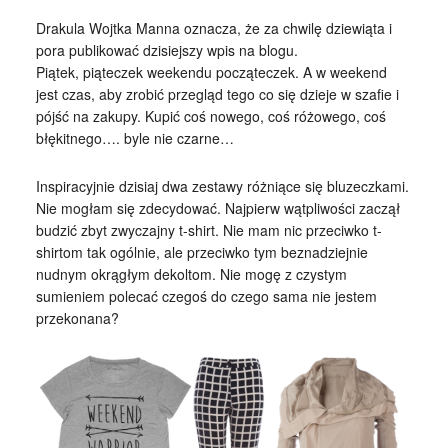
Drakula Wojtka Manna oznacza, że za chwilę dziewiąta i
pora publikować dzisiejszy wpis na blogu.
Piątek, piąteczek weekendu począteczek. A w weekend
jest czas, aby zrobić przegląd tego co się dzieje w szafie i
pójść na zakupy. Kupić coś nowego, coś różowego, coś
błękitnego…. byle nie czarne…
Inspiracyjnie dzisiaj dwa zestawy różniące się bluzeczkami.
Nie mogłam się zdecydować. Najpierw wątpliwości zaczął
budzić zbyt zwyczajny t-shirt. Nie mam nic przeciwko t-
shirtom tak ogólnie, ale przeciwko tym beznadziejnie
nudnym okrągłym dekoltom. Nie mogę z czystym
sumieniem polecać czegoś do czego sama nie jestem
przekonana?