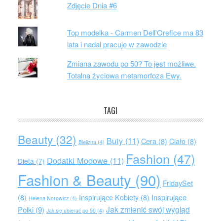
Zdjęcie Dnia #6
Top modelka - Carmen Dell'Orefice ma 83
lata i nadal pracuje w zawodzie
Zmiana zawodu po 50? To jest możliwe.
Totalna życiowa metamorfoza Ewy.
TAGI
Beauty
(32)
Buty
(11)
Cera
(8)
Ciało
(8)
Bielizna
(4)
Fashion
(47)
Dodatki Modowe
(11)
Dieta
(7)
Fashion & Beauty
(90)
FridaySet
Inspirujące
(8)
Inspirujące Kobiety
(8)
Helena Norowicz
(4)
Jak zmienić swój wygląd
Polki
(9)
Jak się ubierać po 50
(4)