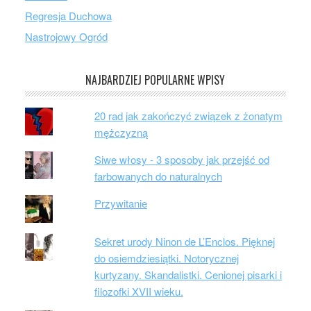
Regresja Duchowa
Nastrojowy Ogród
NAJBARDZIEJ POPULARNE WPISY
20 rad jak zakończyć związek z żonatym
mężczyzną
Siwe włosy - 3 sposoby jak przejść od
farbowanych do naturalnych
Przywitanie
Sekret urody Ninon de L’Enclos. Pięknej
do osiemdziesiątki. Notorycznej
kurtyzany. Skandalistki. Cenionej pisarki i
filozofki XVII wieku.