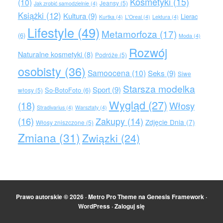
Kosmetyki
(15)
(10)
Jeansy
(5)
Jak zrobić samodzielnie
(4)
Książki
(12)
Kultura
(9)
Lierac
Kurtka
(4)
L'Oreal
(4)
Lektura
(4)
Lifestyle
(49)
Metamorfoza
(17)
(6)
Moda
(4)
Rozwój
Naturalne kosmetyki
(8)
Podróże
(5)
osobisty
(36)
Samoocena
(10)
Seks
(9)
Siwe
Starsza modelka
Sport
(9)
So-BotoFoto
(6)
włosy
(5)
Wygląd
(27)
(18)
Włosy
Stradivarius
(4)
Warsztaty
(4)
(16)
Zakupy
(14)
Zdjęcie Dnia
(7)
Włosy zniszczone
(5)
Zmiana
(31)
Związki
(24)
Prawo autorskie © 2026 ·
Metro Pro Theme
na
Genesis Framework
·
WordPress
·
Zaloguj się