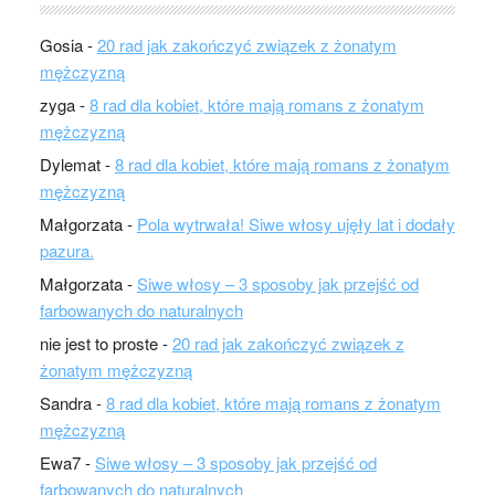
Gosia
-
20 rad jak zakończyć związek z żonatym
mężczyzną
zyga
-
8 rad dla kobiet, które mają romans z żonatym
mężczyzną
Dylemat
-
8 rad dla kobiet, które mają romans z żonatym
mężczyzną
Małgorzata
-
Pola wytrwała! Siwe włosy ujęły lat i dodały
pazura.
Małgorzata
-
Siwe włosy – 3 sposoby jak przejść od
farbowanych do naturalnych
nie jest to proste
-
20 rad jak zakończyć związek z
żonatym mężczyzną
Sandra
-
8 rad dla kobiet, które mają romans z żonatym
mężczyzną
Ewa7
-
Siwe włosy – 3 sposoby jak przejść od
farbowanych do naturalnych