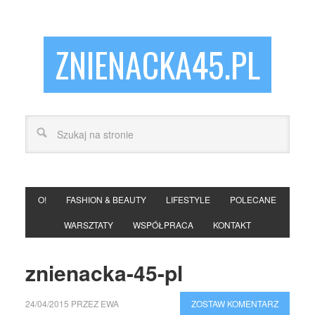
ZNIENACKA45.PL
O!
FASHION & BEAUTY
LIFESTYLE
POLECANE
WARSZTATY
WSPÓŁPRACA
KONTAKT
znienacka-45-pl
24/04/2015
PRZEZ
EWA
ZOSTAW KOMENTARZ