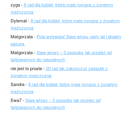
zyga
-
8 rad dla kobiet, które mają romans z żonatym
mężczyzną
Dylemat
-
8 rad dla kobiet, które mają romans z żonatym
mężczyzną
Małgorzata
-
Pola wytrwała! Siwe włosy ujęły lat i dodały
pazura.
Małgorzata
-
Siwe włosy – 3 sposoby jak przejść od
farbowanych do naturalnych
nie jest to proste
-
20 rad jak zakończyć związek z
żonatym mężczyzną
Sandra
-
8 rad dla kobiet, które mają romans z żonatym
mężczyzną
Ewa7
-
Siwe włosy – 3 sposoby jak przejść od
farbowanych do naturalnych