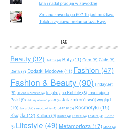
lata i nadal pracuje w zawodzie
Zmiana zawodu po 50? To jest możliwe.
Totalna życiowa metamorfoza Ewy.
TAGI
Beauty
(32)
Buty
(11)
Cera
(8)
Ciało
(8)
Bielizna
(4)
Fashion
(47)
Dodatki Modowe
(11)
Dieta
(7)
Fashion & Beauty
(90)
FridaySet
Inspirujące
(8)
Inspirujące Kobiety
(8)
Helena Norowicz
(4)
Jak zmienić swój wygląd
Polki
(9)
Jak się ubierać po 50
(4)
Kosmetyki
(15)
(10)
Jeansy
(5)
Jak zrobić samodzielnie
(4)
Książki
(12)
Kultura
(9)
Lierac
Kurtka
(4)
L'Oreal
(4)
Lektura
(4)
Lifestyle
(49)
Metamorfoza
(17)
(6)
Moda
(4)