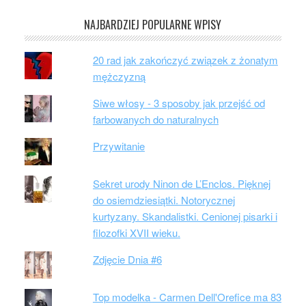
NAJBARDZIEJ POPULARNE WPISY
20 rad jak zakończyć związek z żonatym
mężczyzną
Siwe włosy - 3 sposoby jak przejść od
farbowanych do naturalnych
Przywitanie
Sekret urody Ninon de L’Enclos. Pięknej
do osiemdziesiątki. Notorycznej
kurtyzany. Skandalistki. Cenionej pisarki i
filozofki XVII wieku.
Zdjęcie Dnia #6
Top modelka - Carmen Dell'Orefice ma 83