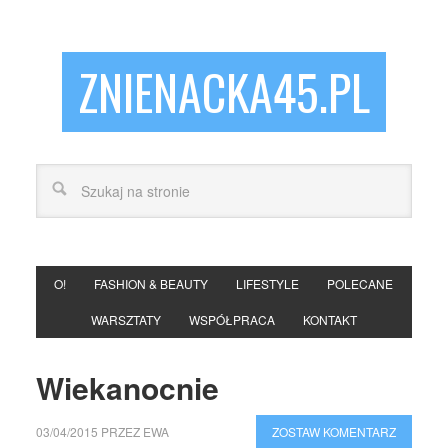
ZNIENACKA45.PL
O!
FASHION & BEAUTY
LIFESTYLE
POLECANE
WARSZTATY
WSPÓŁPRACA
KONTAKT
Wiekanocnie
03/04/2015
PRZEZ
EWA
ZOSTAW KOMENTARZ