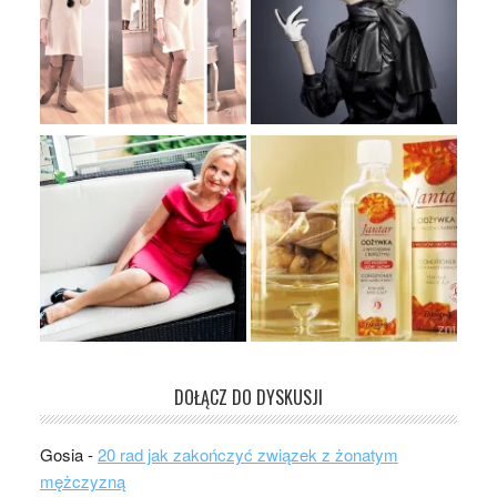
DOŁĄCZ DO DYSKUSJI
Gosia
-
20 rad jak zakończyć związek z żonatym
mężczyzną