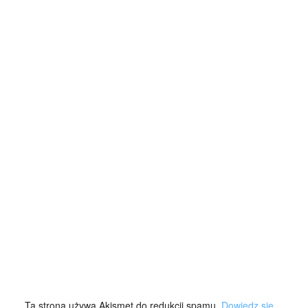
Ta strona używa Akismet do redukcji spamu.
Dowiedz się,