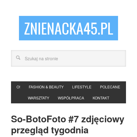
ZNIENACKA45.PL
O!
FASHION & BEAUTY
LIFESTYLE
POLECANE
WARSZTATY
WSPÓŁPRACA
KONTAKT
So-BotoFoto #7 zdjęciowy
przegląd tygodnia