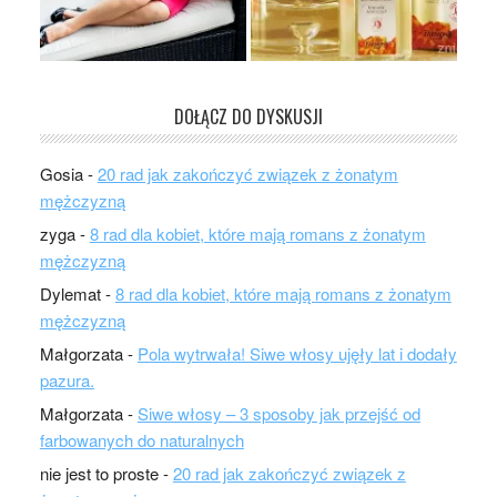
DOŁĄCZ DO DYSKUSJI
Gosia
-
20 rad jak zakończyć związek z żonatym
mężczyzną
zyga
-
8 rad dla kobiet, które mają romans z żonatym
mężczyzną
Dylemat
-
8 rad dla kobiet, które mają romans z żonatym
mężczyzną
Małgorzata
-
Pola wytrwała! Siwe włosy ujęły lat i dodały
pazura.
Małgorzata
-
Siwe włosy – 3 sposoby jak przejść od
farbowanych do naturalnych
nie jest to proste
-
20 rad jak zakończyć związek z