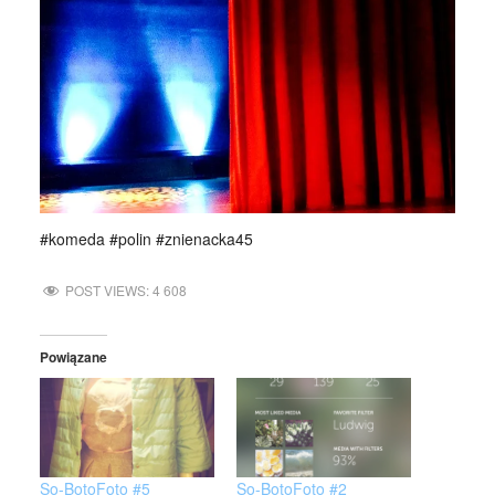
#komeda #polin #znienacka45
POST VIEWS:
4 608
Powiązane
So-BotoFoto #5
So-BotoFoto #2