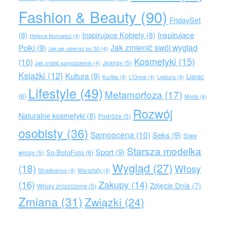
Fashion & Beauty
(90)
FridaySet
Inspirujące
(8)
Inspirujące Kobiety
(8)
Helena Norowicz
(4)
Jak zmienić swój wygląd
Polki
(9)
Jak się ubierać po 50
(4)
Kosmetyki
(15)
(10)
Jeansy
(5)
Jak zrobić samodzielnie
(4)
Książki
(12)
Kultura
(9)
Lierac
Kurtka
(4)
L'Oreal
(4)
Lektura
(4)
Lifestyle
(49)
Metamorfoza
(17)
(6)
Moda
(4)
Rozwój
Naturalne kosmetyki
(8)
Podróże
(5)
osobisty
(36)
Samoocena
(10)
Seks
(9)
Siwe
Starsza modelka
Sport
(9)
So-BotoFoto
(6)
włosy
(5)
Wygląd
(27)
(18)
Włosy
Stradivarius
(4)
Warsztaty
(4)
(16)
Zakupy
(14)
Zdjęcie Dnia
(7)
Włosy zniszczone
(5)
Zmiana
(31)
Związki
(24)