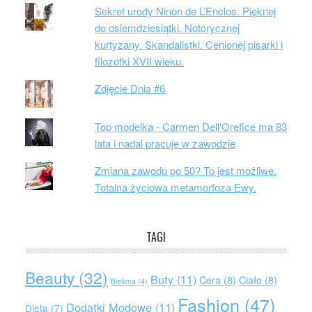
Sekret urody Ninon de L’Enclos. Pięknej
do osiemdziesiątki. Notorycznej
kurtyzany. Skandalistki. Cenionej pisarki i
filozofki XVII wieku.
Zdjęcie Dnia #6
Top modelka - Carmen Dell'Orefice ma 83
lata i nadal pracuje w zawodzie
Zmiana zawodu po 50? To jest możliwe.
Totalna życiowa metamorfoza Ewy.
TAGI
Beauty
(32)
Buty
(11)
Cera
(8)
Ciało
(8)
Bielizna
(4)
Fashion
(47)
Dodatki Modowe
(11)
Dieta
(7)