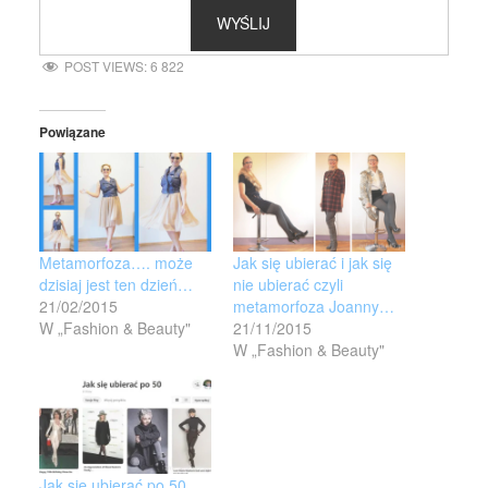
POST VIEWS:
6 822
Powiązane
Metamorfoza…. może
Jak się ubierać i jak się
dzisiaj jest ten dzień…
nie ubierać czyli
21/02/2015
metamorfoza Joanny…
W „Fashion & Beauty"
21/11/2015
W „Fashion & Beauty"
Jak się ubierać po 50,