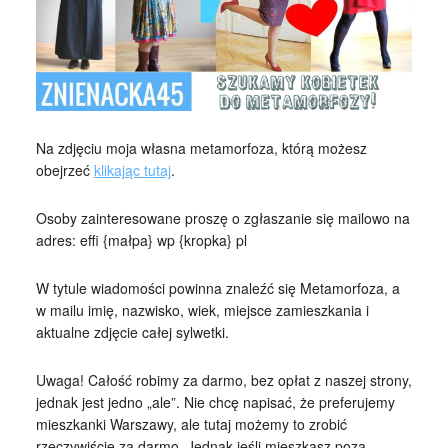
Na zdjęciu moja własna metamorfoza, którą możesz
obejrzeć
klikając tutaj
.
Osoby zainteresowane proszę o zgłaszanie się mailowo na
adres: effi {małpa} wp {kropka} pl
W tytule wiadomości powinna znaleźć się Metamorfoza, a
w mailu imię, nazwisko, wiek, miejsce zamieszkania i
aktualne zdjęcie całej sylwetki.
Uwaga! Całość robimy za darmo, bez opłat z naszej strony,
jednak jest jedno „ale”. Nie chcę napisać, że preferujemy
mieszkanki Warszawy, ale tutaj możemy to zrobić
rzeczywiście za darmo. Jednak jeśli mieszkasz poza