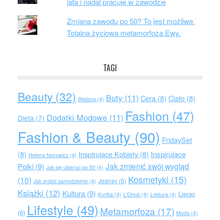
lata i nadal pracuje w zawodzie
Zmiana zawodu po 50? To jest możliwe.
Totalna życiowa metamorfoza Ewy.
TAGI
Beauty
(32)
Buty
(11)
Cera
(8)
Ciało
(8)
Bielizna
(4)
Fashion
(47)
Dodatki Modowe
(11)
Dieta
(7)
Fashion & Beauty
(90)
FridaySet
Inspirujące
(8)
Inspirujące Kobiety
(8)
Helena Norowicz
(4)
Jak zmienić swój wygląd
Polki
(9)
Jak się ubierać po 50
(4)
Kosmetyki
(15)
(10)
Jeansy
(5)
Jak zrobić samodzielnie
(4)
Książki
(12)
Kultura
(9)
Lierac
Kurtka
(4)
L'Oreal
(4)
Lektura
(4)
Lifestyle
(49)
Metamorfoza
(17)
(6)
Moda
(4)