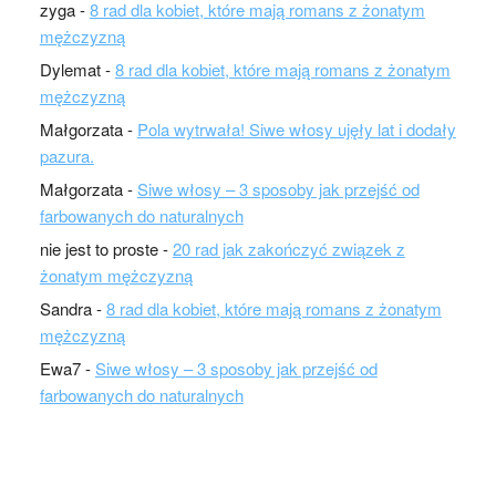
zyga
-
8 rad dla kobiet, które mają romans z żonatym
mężczyzną
Dylemat
-
8 rad dla kobiet, które mają romans z żonatym
mężczyzną
Małgorzata
-
Pola wytrwała! Siwe włosy ujęły lat i dodały
pazura.
Małgorzata
-
Siwe włosy – 3 sposoby jak przejść od
farbowanych do naturalnych
nie jest to proste
-
20 rad jak zakończyć związek z
żonatym mężczyzną
Sandra
-
8 rad dla kobiet, które mają romans z żonatym
mężczyzną
Ewa7
-
Siwe włosy – 3 sposoby jak przejść od
farbowanych do naturalnych