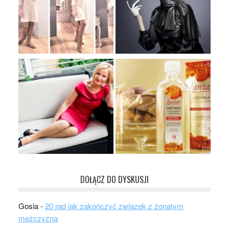
DOŁĄCZ DO DYSKUSJI
Gosia
-
20 rad jak zakończyć związek z żonatym
mężczyzną