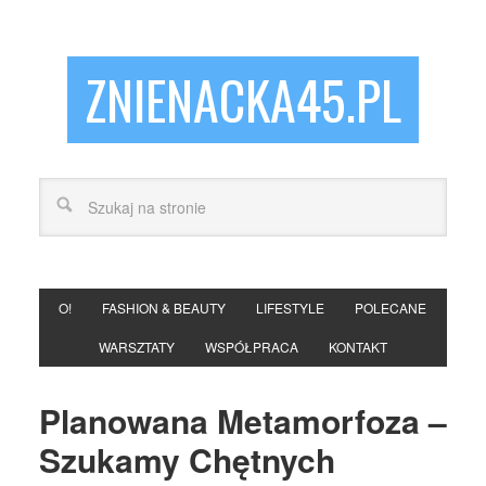
ZNIENACKA45.PL
O!
FASHION & BEAUTY
LIFESTYLE
POLECANE
WARSZTATY
WSPÓŁPRACA
KONTAKT
Planowana Metamorfoza –
Szukamy Chętnych