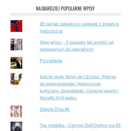
NAJBARDZIEJ POPULARNE WPISY
20 rad jak zakończyć związek z żonatym
mężczyzną
Siwe włosy - 3 sposoby jak przejść od
farbowanych do naturalnych
Przywitanie
Sekret urody Ninon de L’Enclos. Pięknej
do osiemdziesiątki. Notorycznej
kurtyzany. Skandalistki. Cenionej pisarki i
filozofki XVII wieku.
Zdjęcie Dnia #6
Top modelka - Carmen Dell'Orefice ma 83