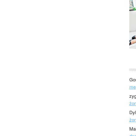
Go
mę
zy
żo
Dy
żo
Ma
dod