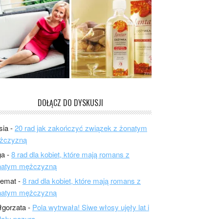
DOŁĄCZ DO DYSKUSJI
sia
-
20 rad jak zakończyć związek z żonatym
żczyzną
ga
-
8 rad dla kobiet, które mają romans z
natym mężczyzną
lemat
-
8 rad dla kobiet, które mają romans z
natym mężczyzną
łgorzata
-
Pola wytrwała! Siwe włosy ujęły lat i
ały pazura.