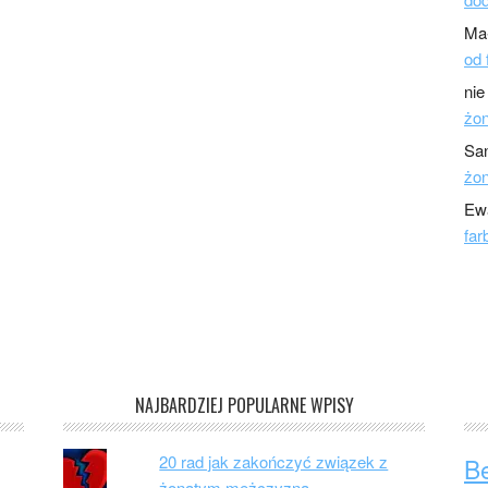
Ma
od 
nie
żo
Sa
żo
Ew
far
NAJBARDZIEJ POPULARNE WPISY
20 rad jak zakończyć związek z
B
żonatym mężczyzną