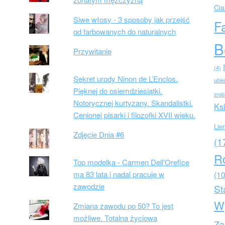
Cia
Siwe włosy - 3 sposoby jak przejść
F
od farbowanych do naturalnych
B
Przywitanie
(4)
Sekret urody Ninon de L’Enclos.
ubie
Pięknej do osiemdziesiątki.
zrob
Notorycznej kurtyzany. Skandalistki.
Ks
Cenionej pisarki i filozofki XVII wieku.
Lie
Zdjęcie Dnia #6
(1
R
Top modelka - Carmen Dell'Orefice
ma 83 lata i nadal pracuje w
(10
zawodzie
St
W
Zmiana zawodu po 50? To jest
możliwe. Totalna życiowa
Za