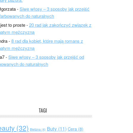
łgorzata
-
Siwe włosy – 3 sposoby jak przejść
farbowanych do naturalnych
 jest to proste
-
20 rad jak zakończyć związek z
natym mężczyzną
ndra
-
8 rad dla kobiet, które mają romans z
natym mężczyzną
a7
-
Siwe włosy – 3 sposoby jak przejść od
bowanych do naturalnych
TAGI
eauty
(32)
Buty
(11)
Cera
(8)
Bielizna
(4)