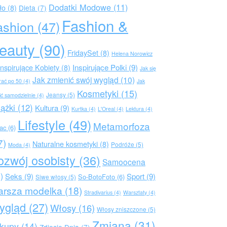
Dodatki Modowe
(11)
ło
(8)
Dieta
(7)
Fashion &
ashion
(47)
eauty
(90)
FridaySet
(8)
Helena Norowicz
Inspirujące Polki
(9)
Inspirujące Kobiety
(8)
Jak się
Jak zmienić swój wygląd
(10)
rać po 50
(4)
Jak
Kosmetyki
(15)
Jeansy
(5)
ić samodzielnie
(4)
iążki
(12)
Kultura
(9)
Kurtka
(4)
L'Oreal
(4)
Lektura
(4)
Lifestyle
(49)
Metamorfoza
rac
(6)
7)
Naturalne kosmetyki
(8)
Podróże
(5)
Moda
(4)
ozwój osobisty
(36)
Samoocena
)
Seks
(9)
Sport
(9)
So-BotoFoto
(6)
Siwe włosy
(5)
arsza modelka
(18)
Stradivarius
(4)
Warsztaty
(4)
ygląd
(27)
Włosy
(16)
Włosy zniszczone
(5)
Zmiana
(31)
kupy
(14)