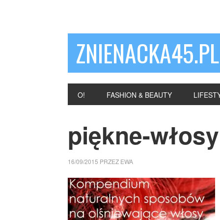
ZNIENACKA45.PL
O!
FASHION & BEAUTY
LIFEST
piękne-włosy
16/09/2015
PRZEZ
EWA