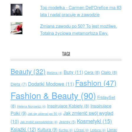
Top modelka - Carmen Dell'Orefice ma 83
lata i nadal pracuje w zawodzie
Zmiana zawodu po 50? To jest możliwe.
Totalna życiowa metamorfoza Ewy.
TAGI
Beauty
(32)
Buty
(11)
Cera
(8)
Ciało
(8)
Bielizna
(4)
Fashion
(47)
Dodatki Modowe
(11)
Dieta
(7)
Fashion & Beauty
(90)
FridaySet
Inspirujące
(8)
Inspirujące Kobiety
(8)
Helena Norowicz
(4)
Jak zmienić swój wygląd
Polki
(9)
Jak się ubierać po 50
(4)
Kosmetyki
(15)
(10)
Jeansy
(5)
Jak zrobić samodzielnie
(4)
Książki
(12)
Kultura
(9)
Lierac
Kurtka
(4)
L'Oreal
(4)
Lektura
(4)