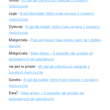
mężczyzną
zyga
-
8 rad dla kobiet, które mają romans z żonatym
mężczyzną
Dylemat
-
8 rad dla kobiet, które mają romans z żonatym
mężczyzną
Małgorzata
-
Pola wytrwała! Siwe włosy ujęły lat i dodały
pazura.
Małgorzata
-
Siwe włosy – 3 sposoby jak przejść od
farbowanych do naturalnych
nie jest to proste
-
20 rad jak zakończyć związek z
żonatym mężczyzną
Sandra
-
8 rad dla kobiet, które mają romans z żonatym
mężczyzną
Ewa7
-
Siwe włosy – 3 sposoby jak przejść od
farbowanych do naturalnych