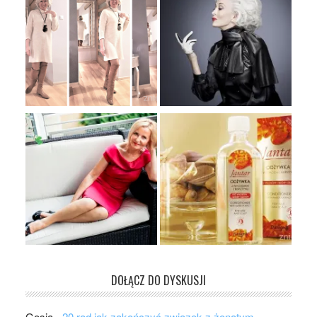
DOŁĄCZ DO DYSKUSJI
Gosia
-
20 rad jak zakończyć związek z żonatym