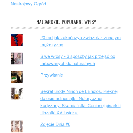
Nastrojowy Ogród
NAJBARDZIEJ POPULARNE WPISY
20 rad jak zakończyć związek z żonatym
mężczyzną
Siwe włosy - 3 sposoby jak przejść od
farbowanych do naturalnych
Przywitanie
Sekret urody Ninon de L’Enclos. Pięknej
do osiemdziesiątki. Notorycznej
kurtyzany. Skandalistki. Cenionej pisarki i
filozofki XVII wieku.
Zdjęcie Dnia #6