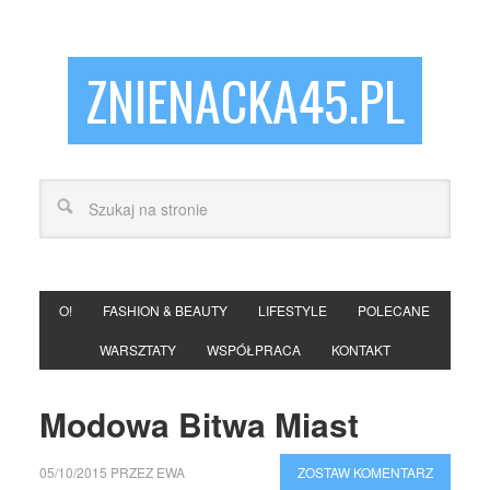
ZNIENACKA45.PL
O!
FASHION & BEAUTY
LIFESTYLE
POLECANE
WARSZTATY
WSPÓŁPRACA
KONTAKT
Modowa Bitwa Miast
05/10/2015
PRZEZ
EWA
ZOSTAW KOMENTARZ