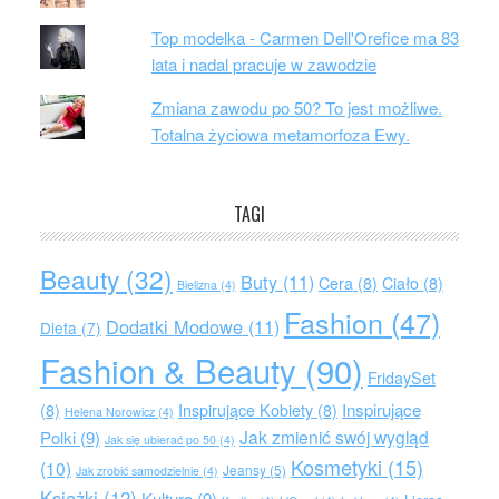
Top modelka - Carmen Dell'Orefice ma 83
lata i nadal pracuje w zawodzie
Zmiana zawodu po 50? To jest możliwe.
Totalna życiowa metamorfoza Ewy.
TAGI
Beauty
(32)
Buty
(11)
Cera
(8)
Ciało
(8)
Bielizna
(4)
Fashion
(47)
Dodatki Modowe
(11)
Dieta
(7)
Fashion & Beauty
(90)
FridaySet
Inspirujące
(8)
Inspirujące Kobiety
(8)
Helena Norowicz
(4)
Jak zmienić swój wygląd
Polki
(9)
Jak się ubierać po 50
(4)
Kosmetyki
(15)
(10)
Jeansy
(5)
Jak zrobić samodzielnie
(4)
Książki
(12)
Kultura
(9)