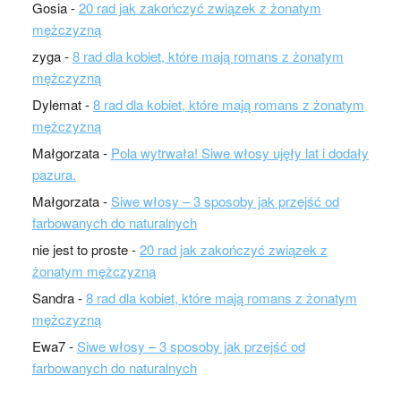
Gosia
-
20 rad jak zakończyć związek z żonatym
mężczyzną
zyga
-
8 rad dla kobiet, które mają romans z żonatym
mężczyzną
Dylemat
-
8 rad dla kobiet, które mają romans z żonatym
mężczyzną
Małgorzata
-
Pola wytrwała! Siwe włosy ujęły lat i dodały
pazura.
Małgorzata
-
Siwe włosy – 3 sposoby jak przejść od
farbowanych do naturalnych
nie jest to proste
-
20 rad jak zakończyć związek z
żonatym mężczyzną
Sandra
-
8 rad dla kobiet, które mają romans z żonatym
mężczyzną
Ewa7
-
Siwe włosy – 3 sposoby jak przejść od
farbowanych do naturalnych