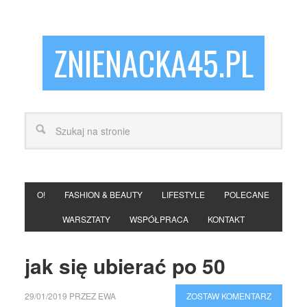
ZNIENACKA45.PL
O!
FASHION & BEAUTY
LIFESTYLE
POLECANE
WARSZTATY
WSPÓŁPRACA
KONTAKT
jak się ubierać po 50
29/01/2019
PRZEZ
EWA
ZOSTAW KOMENTARZ