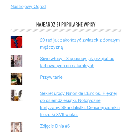
Nastrojowy Ogród
NAJBARDZIEJ POPULARNE WPISY
20 rad jak zakończyć związek z żonatym
mężczyzną
Siwe włosy - 3 sposoby jak przejść od
farbowanych do naturalnych
Przywitanie
Sekret urody Ninon de L’Enclos. Pięknej
do osiemdziesiątki. Notorycznej
kurtyzany. Skandalistki. Cenionej pisarki i
filozofki XVII wieku.
Zdjęcie Dnia #6