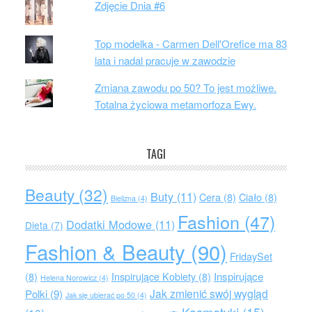
Zdjęcie Dnia #6
Top modelka - Carmen Dell'Orefice ma 83
lata i nadal pracuje w zawodzie
Zmiana zawodu po 50? To jest możliwe.
Totalna życiowa metamorfoza Ewy.
TAGI
Beauty
(32)
Buty
(11)
Cera
(8)
Ciało
(8)
Bielizna
(4)
Fashion
(47)
Dodatki Modowe
(11)
Dieta
(7)
Fashion & Beauty
(90)
FridaySet
Inspirujące
(8)
Inspirujące Kobiety
(8)
Helena Norowicz
(4)
Jak zmienić swój wygląd
Polki
(9)
Jak się ubierać po 50
(4)