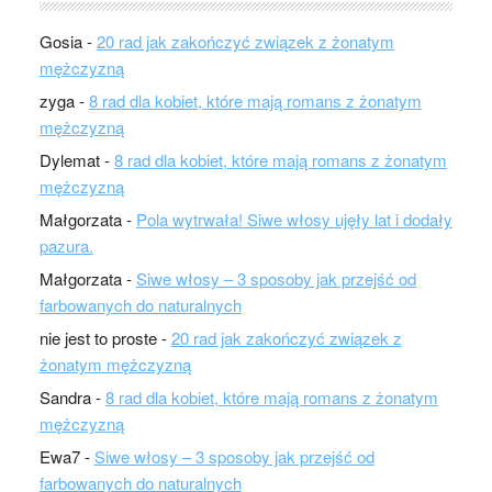
Gosia
-
20 rad jak zakończyć związek z żonatym
mężczyzną
zyga
-
8 rad dla kobiet, które mają romans z żonatym
mężczyzną
Dylemat
-
8 rad dla kobiet, które mają romans z żonatym
mężczyzną
Małgorzata
-
Pola wytrwała! Siwe włosy ujęły lat i dodały
pazura.
Małgorzata
-
Siwe włosy – 3 sposoby jak przejść od
farbowanych do naturalnych
nie jest to proste
-
20 rad jak zakończyć związek z
żonatym mężczyzną
Sandra
-
8 rad dla kobiet, które mają romans z żonatym
mężczyzną
Ewa7
-
Siwe włosy – 3 sposoby jak przejść od
farbowanych do naturalnych