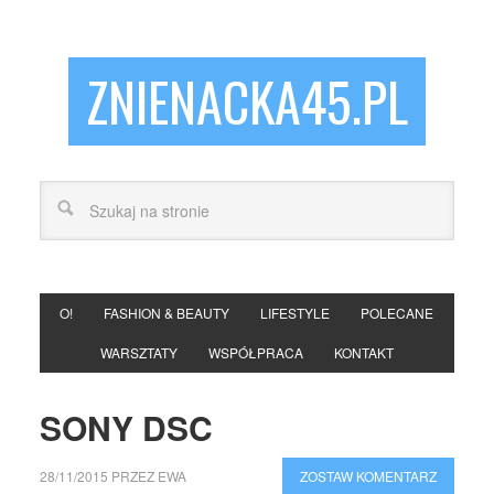
ZNIENACKA45.PL
O!
FASHION & BEAUTY
LIFESTYLE
POLECANE
WARSZTATY
WSPÓŁPRACA
KONTAKT
SONY DSC
28/11/2015
PRZEZ
EWA
ZOSTAW KOMENTARZ