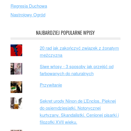
Regresja Duchowa
Nastrojowy Ogród
NAJBARDZIEJ POPULARNE WPISY
20 rad jak zakończyć związek z żonatym
mężczyzną
Siwe włosy - 3 sposoby jak przejść od
farbowanych do naturalnych
Przywitanie
Sekret urody Ninon de L’Enclos. Pięknej
do osiemdziesiątki. Notorycznej
kurtyzany. Skandalistki. Cenionej pisarki i
filozofki XVII wieku.