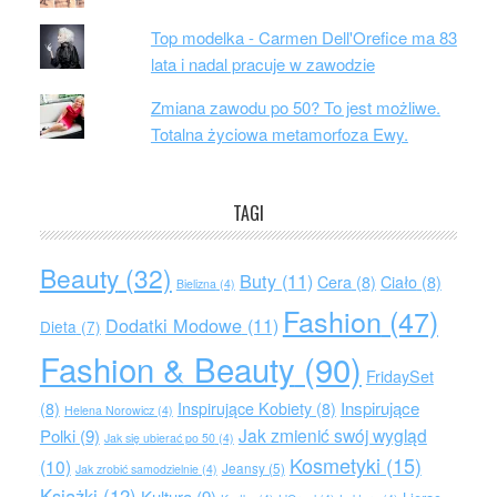
Top modelka - Carmen Dell'Orefice ma 83
lata i nadal pracuje w zawodzie
Zmiana zawodu po 50? To jest możliwe.
Totalna życiowa metamorfoza Ewy.
TAGI
Beauty
(32)
Buty
(11)
Cera
(8)
Ciało
(8)
Bielizna
(4)
Fashion
(47)
Dodatki Modowe
(11)
Dieta
(7)
Fashion & Beauty
(90)
FridaySet
Inspirujące
(8)
Inspirujące Kobiety
(8)
Helena Norowicz
(4)
Jak zmienić swój wygląd
Polki
(9)
Jak się ubierać po 50
(4)
Kosmetyki
(15)
(10)
Jeansy
(5)
Jak zrobić samodzielnie
(4)
Książki
(12)
Kultura
(9)