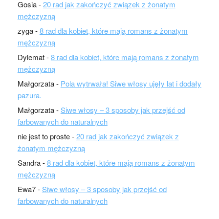
Gosia
-
20 rad jak zakończyć związek z żonatym
mężczyzną
zyga
-
8 rad dla kobiet, które mają romans z żonatym
mężczyzną
Dylemat
-
8 rad dla kobiet, które mają romans z żonatym
mężczyzną
Małgorzata
-
Pola wytrwała! Siwe włosy ujęły lat i dodały
pazura.
Małgorzata
-
Siwe włosy – 3 sposoby jak przejść od
farbowanych do naturalnych
nie jest to proste
-
20 rad jak zakończyć związek z
żonatym mężczyzną
Sandra
-
8 rad dla kobiet, które mają romans z żonatym
mężczyzną
Ewa7
-
Siwe włosy – 3 sposoby jak przejść od
farbowanych do naturalnych