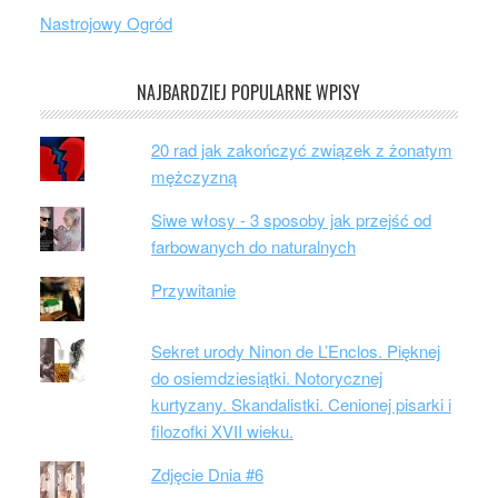
Nastrojowy Ogród
NAJBARDZIEJ POPULARNE WPISY
20 rad jak zakończyć związek z żonatym
mężczyzną
Siwe włosy - 3 sposoby jak przejść od
farbowanych do naturalnych
Przywitanie
Sekret urody Ninon de L’Enclos. Pięknej
do osiemdziesiątki. Notorycznej
kurtyzany. Skandalistki. Cenionej pisarki i
filozofki XVII wieku.
Zdjęcie Dnia #6