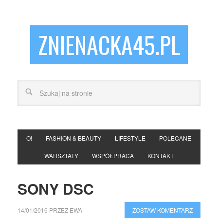
ZNIENACKA45.PL
O!
FASHION & BEAUTY
LIFESTYLE
POLECANE
WARSZTATY
WSPÓŁPRACA
KONTAKT
SONY DSC
14/01/2016
PRZEZ
EWA
ZOSTAW KOMENTARZ