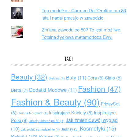
Top modelka - Carmen Dell'Orefice ma 83
lata i nadal pracuje w zawodzie
Zmiana zawodu po 50? To jest możliwe.
Totalna życiowa metamorfoza Ewy.
TAGI
Beauty
(32)
Buty
(11)
Cera
(8)
Ciało
(8)
Bielizna
(4)
Fashion
(47)
Dodatki Modowe
(11)
Dieta
(7)
Fashion & Beauty
(90)
FridaySet
Inspirujące
(8)
Inspirujące Kobiety
(8)
Helena Norowicz
(4)
Jak zmienić swój wygląd
Polki
(9)
Jak się ubierać po 50
(4)
Kosmetyki
(15)
(10)
Jeansy
(5)
Jak zrobić samodzielnie
(4)
Książki
(12)
Kultura
(9)