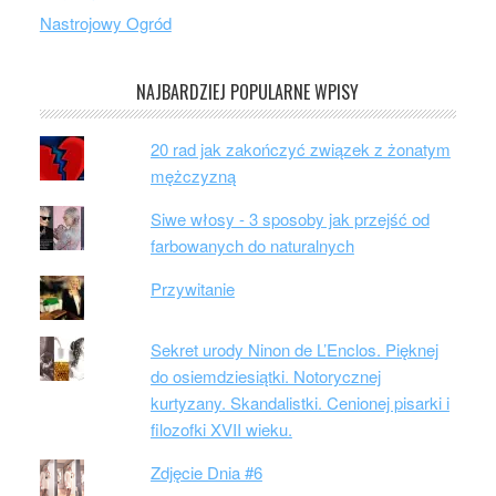
Nastrojowy Ogród
NAJBARDZIEJ POPULARNE WPISY
20 rad jak zakończyć związek z żonatym
mężczyzną
Siwe włosy - 3 sposoby jak przejść od
farbowanych do naturalnych
Przywitanie
Sekret urody Ninon de L’Enclos. Pięknej
do osiemdziesiątki. Notorycznej
kurtyzany. Skandalistki. Cenionej pisarki i
filozofki XVII wieku.
Zdjęcie Dnia #6