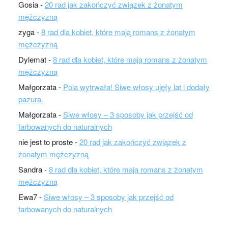
Gosia
-
20 rad jak zakończyć związek z żonatym
mężczyzną
zyga
-
8 rad dla kobiet, które mają romans z żonatym
mężczyzną
Dylemat
-
8 rad dla kobiet, które mają romans z żonatym
mężczyzną
Małgorzata
-
Pola wytrwała! Siwe włosy ujęły lat i dodały
pazura.
Małgorzata
-
Siwe włosy – 3 sposoby jak przejść od
farbowanych do naturalnych
nie jest to proste
-
20 rad jak zakończyć związek z
żonatym mężczyzną
Sandra
-
8 rad dla kobiet, które mają romans z żonatym
mężczyzną
Ewa7
-
Siwe włosy – 3 sposoby jak przejść od
farbowanych do naturalnych