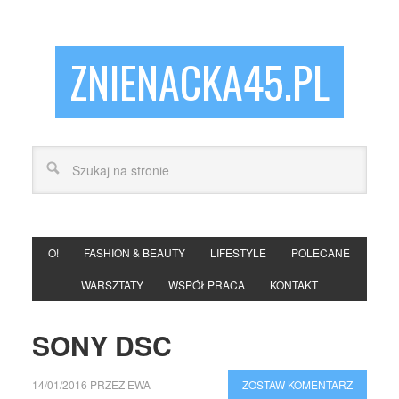
ZNIENACKA45.PL
O!
FASHION & BEAUTY
LIFESTYLE
POLECANE
WARSZTATY
WSPÓŁPRACA
KONTAKT
SONY DSC
14/01/2016
PRZEZ
EWA
ZOSTAW KOMENTARZ