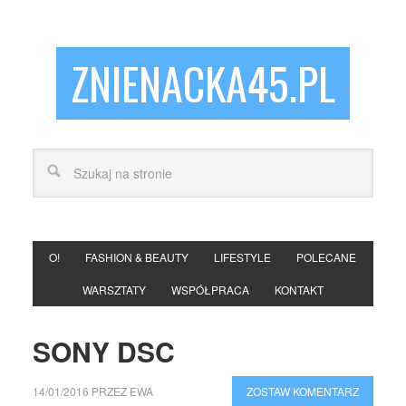
ZNIENACKA45.PL
O!
FASHION & BEAUTY
LIFESTYLE
POLECANE
WARSZTATY
WSPÓŁPRACA
KONTAKT
SONY DSC
14/01/2016
PRZEZ
EWA
ZOSTAW KOMENTARZ