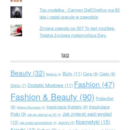
Top modelka - Carmen Dell'Orefice ma 83
lata i nadal pracuje w zawodzie
Zmiana zawodu po 50? To jest możliwe.
Totalna życiowa metamorfoza Ewy.
TAGI
Beauty
(32)
Buty
(11)
Cera
(8)
Ciało
(8)
Bielizna
(4)
Fashion
(47)
Dodatki Modowe
(11)
Dieta
(7)
Fashion & Beauty
(90)
FridaySet
Inspirujące
(8)
Inspirujące Kobiety
(8)
Helena Norowicz
(4)
Jak zmienić swój wygląd
Polki
(9)
Jak się ubierać po 50
(4)
Kosmetyki
(15)
(10)
Jeansy
(5)
Jak zrobić samodzielnie
(4)
Książki
(12)
Kultura
(9)