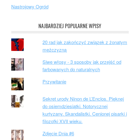
Nastrojowy Ogród
NAJBARDZIEJ POPULARNE WPISY
20 rad jak zakończyć związek z żonatym
mężczyzną
Siwe włosy - 3 sposoby jak przejść od
farbowanych do naturalnych
Przywitanie
Sekret urody Ninon de L’Enclos. Pięknej
do osiemdziesiątki. Notorycznej
kurtyzany. Skandalistki. Cenionej pisarki i
filozofki XVII wieku.
Zdjęcie Dnia #6