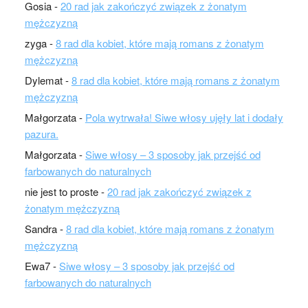
Gosia
-
20 rad jak zakończyć związek z żonatym
mężczyzną
zyga
-
8 rad dla kobiet, które mają romans z żonatym
mężczyzną
Dylemat
-
8 rad dla kobiet, które mają romans z żonatym
mężczyzną
Małgorzata
-
Pola wytrwała! Siwe włosy ujęły lat i dodały
pazura.
Małgorzata
-
Siwe włosy – 3 sposoby jak przejść od
farbowanych do naturalnych
nie jest to proste
-
20 rad jak zakończyć związek z
żonatym mężczyzną
Sandra
-
8 rad dla kobiet, które mają romans z żonatym
mężczyzną
Ewa7
-
Siwe włosy – 3 sposoby jak przejść od
farbowanych do naturalnych