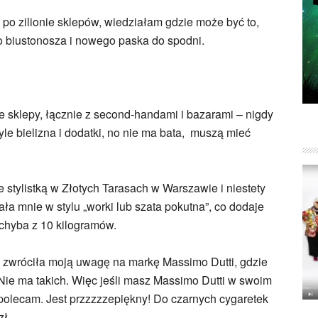
 po zilionie sklepów, wiedziałam gdzie może być to,
 biustonosza i nowego paska do spodni.
ze sklepy, łącznie z second-handami i bazarami – nigdy
yle bielizna i dodatki, no nie ma bata, muszą mieć
stylistką w Złotych Tarasach w Warszawie i niestety
ała mnie w stylu „worki lub szata pokutna”, co dodaje
i chyba z 10 kilogramów.
 zwróciła moją uwagę na markę Massimo Dutti, gdzie
ie ma takich. Więc jeśli masz Massimo Dutti w swoim
o polecam. Jest przzzzzepiękny! Do czarnych cygaretek
ł.