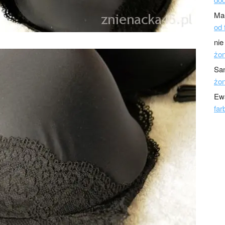
Ma
od 
nie
żo
Sa
żo
Ew
far