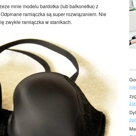
zeze mnie modelu bardotka (lub balkonetka) z
. Odpinane ramiączka są super rozwiązaniem. Nie
się zwykłe ramiączka w stanikach.
Go
mę
zy
żo
Dy
żo
Ma
dod