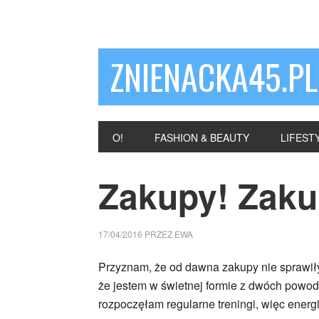
ZNIENACKA45.PL
O!
FASHION & BEAUTY
LIFEST
Zakupy! Zaku
17/04/2016
PRZEZ
EWA
Przyznam, że od dawna zakupy nie sprawiły
że jestem w świetnej formie z dwóch powodó
rozpoczęłam regularne treningi, więc ener