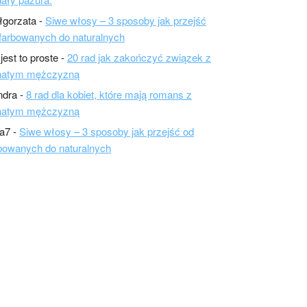
łgorzata
-
Siwe włosy – 3 sposoby jak przejść
farbowanych do naturalnych
 jest to proste
-
20 rad jak zakończyć związek z
natym mężczyzną
ndra
-
8 rad dla kobiet, które mają romans z
natym mężczyzną
a7
-
Siwe włosy – 3 sposoby jak przejść od
bowanych do naturalnych