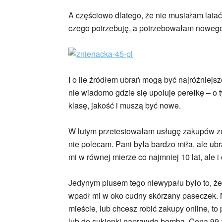
A częściowo dlatego, że nie musiałam latać
czego potrzebuję, a potrzebowałam nowego
I o ile źródłem ubrań mogą być najróżniejs
nie wiadomo gdzie się upoluje perełkę – o t
klasę, jakość i muszą być nowe.
W lutym przetestowałam usługę zakupów ze 
nie polecam. Pani była bardzo miła, ale ubr
mi w równej mierze co najmniej 10 lat, ale 
Jedynym plusem tego niewypału było to, że
wpadł mi w oko cudny skórzany paseczek. N
mieście, lub chcesz robić zakupy online, t
lub do sukienki naprawdę bomba. Cena 99 z