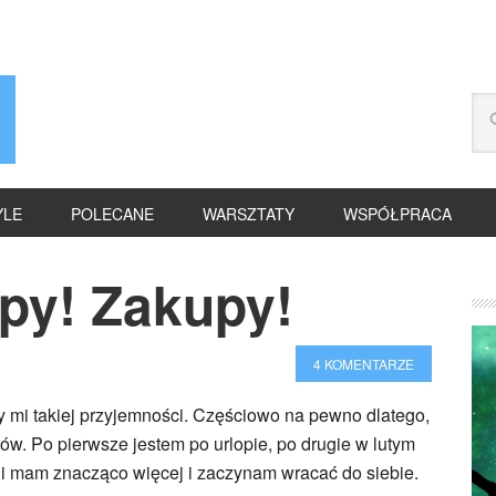
YLE
POLECANE
WARSZTATY
WSPÓŁPRACA
py! Zakupy!
4 KOMENTARZE
 mi takiej przyjemności. Częściowo na pewno dlatego,
w. Po pierwsze jestem po urlopie, po drugie w lutym
gii mam znacząco więcej i zaczynam wracać do siebie.