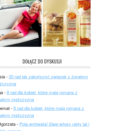
DOŁĄCZ DO DYSKUSJI
sia
-
20 rad jak zakończyć związek z żonatym
żczyzną
ga
-
8 rad dla kobiet, które mają romans z
natym mężczyzną
lemat
-
8 rad dla kobiet, które mają romans z
natym mężczyzną
łgorzata
-
Pola wytrwała! Siwe włosy ujęły lat i
ały pazura.