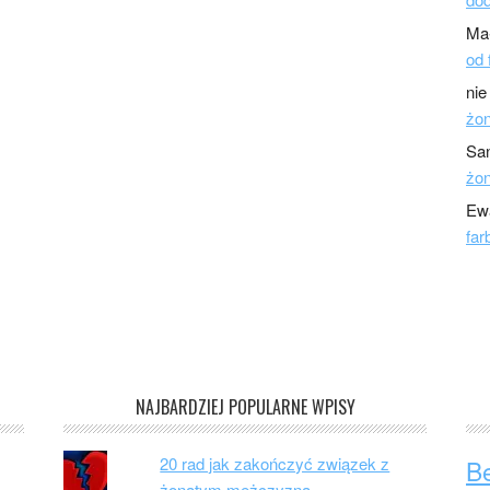
Ma
od 
nie
żo
Sa
żo
Ew
far
NAJBARDZIEJ POPULARNE WPISY
20 rad jak zakończyć związek z
B
żonatym mężczyzną