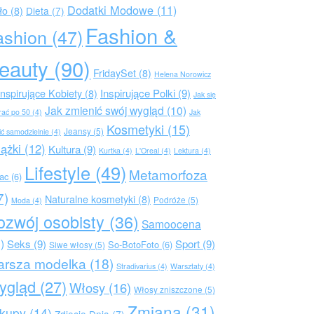
Dodatki Modowe
(11)
ło
(8)
Dieta
(7)
Fashion &
ashion
(47)
eauty
(90)
FridaySet
(8)
Helena Norowicz
Inspirujące Polki
(9)
Inspirujące Kobiety
(8)
Jak się
Jak zmienić swój wygląd
(10)
rać po 50
(4)
Jak
Kosmetyki
(15)
Jeansy
(5)
ić samodzielnie
(4)
iążki
(12)
Kultura
(9)
Kurtka
(4)
L'Oreal
(4)
Lektura
(4)
Lifestyle
(49)
Metamorfoza
rac
(6)
7)
Naturalne kosmetyki
(8)
Podróże
(5)
Moda
(4)
ozwój osobisty
(36)
Samoocena
)
Seks
(9)
Sport
(9)
So-BotoFoto
(6)
Siwe włosy
(5)
arsza modelka
(18)
Stradivarius
(4)
Warsztaty
(4)
ygląd
(27)
Włosy
(16)
Włosy zniszczone
(5)
Zmiana
(31)
kupy
(14)