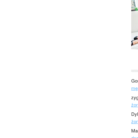
Go
mę
zy
żo
Dy
żo
Ma
dod