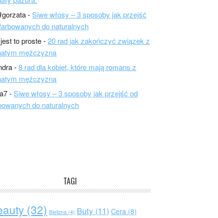
łgorzata
-
Siwe włosy – 3 sposoby jak przejść
farbowanych do naturalnych
 jest to proste
-
20 rad jak zakończyć związek z
natym mężczyzną
ndra
-
8 rad dla kobiet, które mają romans z
natym mężczyzną
a7
-
Siwe włosy – 3 sposoby jak przejść od
bowanych do naturalnych
TAGI
eauty
(32)
Buty
(11)
Cera
(8)
Bielizna
(4)