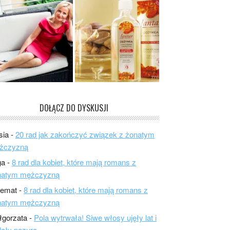
DOŁĄCZ DO DYSKUSJI
sia
-
20 rad jak zakończyć związek z żonatym
żczyzną
ga
-
8 rad dla kobiet, które mają romans z
natym mężczyzną
lemat
-
8 rad dla kobiet, które mają romans z
natym mężczyzną
łgorzata
-
Pola wytrwała! Siwe włosy ujęły lat i
ały pazura.