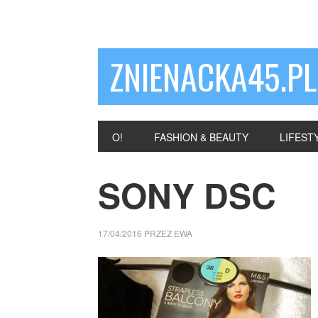
ZNIENACKA45.PL
O!
FASHION & BEAUTY
LIFEST
SONY DSC
17/04/2016
PRZEZ
EWA