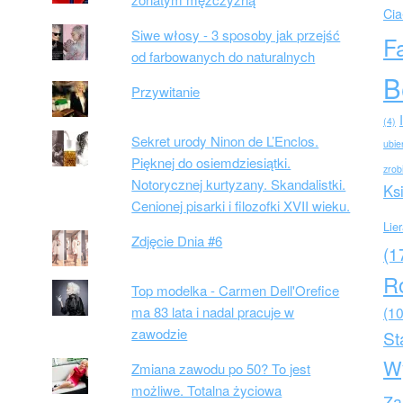
Cia
Siwe włosy - 3 sposoby jak przejść
F
od farbowanych do naturalnych
B
Przywitanie
(4)
Sekret urody Ninon de L’Enclos.
ubie
Pięknej do osiemdziesiątki.
zrob
Notorycznej kurtyzany. Skandalistki.
Ks
Cenionej pisarki i filozofki XVII wieku.
Lie
Zdjęcie Dnia #6
(1
R
Top modelka - Carmen Dell'Orefice
ma 83 lata i nadal pracuje w
(10
zawodzie
St
W
Zmiana zawodu po 50? To jest
możliwe. Totalna życiowa
Za